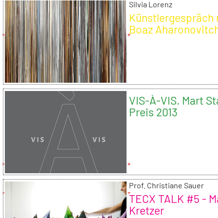
Silvia Lorenz
Künstlergespräch 
Boaz Aharonovitc
VIS-À-VIS. Mart S
Preis 2013
Prof. Christiane Sauer
TECX TALK #5 - M
Kretzer