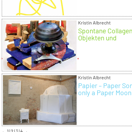
Kristin Albrecht
Spontane Collagen
Objekten und
Fotografien
Kristin Albrecht
Papier – Paper Song
only a Paper Moon
←
1
2
3
4
→