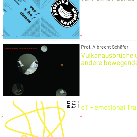
Prof. Albrecht Schäfer
Vulkanausbrüche 
andere bewegend
Ereignisse
eT - emotional Tr