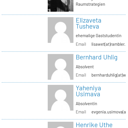
Raumstrategien
Elizaveta
Tusheva
ehemalige Gaststudentin
Email
lisawet(at)rambler.r
Bernhard Uhlig
Absolvent
Email
bernharduhlig(at)w
Yaheniya
Usimava
Absolventin
Email
evgenia.usimova(at
Henrike Uthe