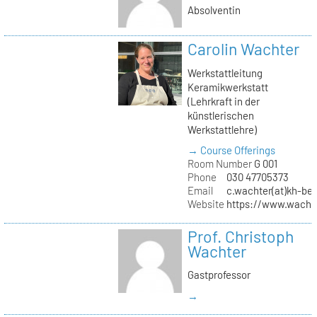
Absolventin
Carolin Wachter
Werkstattleitung
Keramikwerkstatt
(Lehrkraft in der
künstlerischen
Werkstattlehre)
→ Course Offerings
Room Number
G 001
Phone
030 47705373
Email
c.wachter(at)kh-ber
Website
https://www.wachte
Prof. Christoph
Wachter
Gastprofessor
→