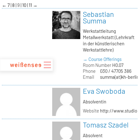
zum
←
7
8
9
10
11
→
Inhalt
Sebastian
Summa
Werkstattleitung
Metallwerkstatt (Lehrkraft
in der künstlerischen
Werkstattlehre)
→ Course Offerings
Room Number
H0.07
Phone
030 / 47705 386
Email
summa(at)kh-berlin
Eva Swoboda
Absolventin
Website
http://www.studio
Tomasz Szadel
Absolvent