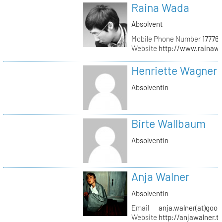
Raina Wada
Absolvent
Mobile Phone Number
17776
Website
http://www.rainaw
Henriette Wagner
Absolventin
Birte Wallbaum
Absolventin
Anja Walner
Absolventin
Email
anja.walner(at)goo
Website
http://anjawalner.t