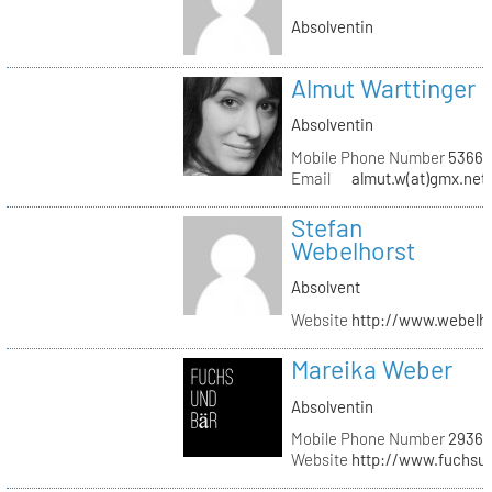
Absolventin
Almut Warttinger
Absolventin
Mobile Phone Number
53660
Email
almut.w(at)gmx.net
Stefan
Webelhorst
Absolvent
Website
http://www.webelh
Mareika Weber
Absolventin
Mobile Phone Number
29360
Website
http://www.fuchsu