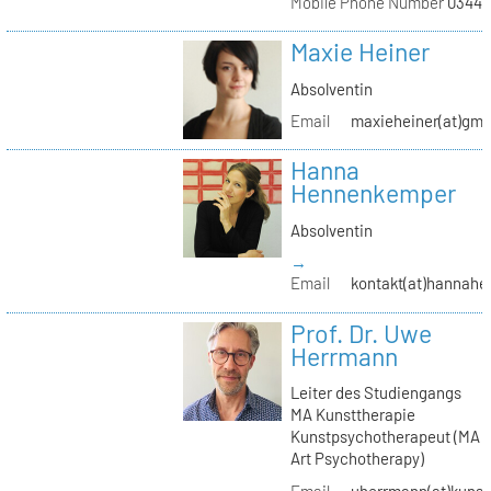
Mobile Phone Number
03441
Maxie Heiner
Absolventin
Email
maxieheiner(at)gmx
Hanna
Hennenkemper
Absolventin
→
Email
kontakt(at)hannah
Prof. Dr. Uwe
Herrmann
Leiter des Studiengangs
MA Kunsttherapie
Kunstpsychotherapeut (MA
Art Psychotherapy)
Email
uherrmann(at)kunstt