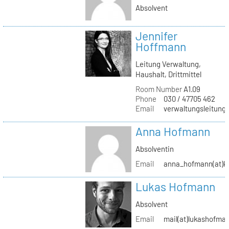
Absolvent
Jennifer
Hoffmann
Leitung Verwaltung,
Haushalt, Drittmittel
Room Number
A1.09
Phone
030 / 47705 462
Email
verwaltungsleitung(
Anna Hofmann
Absolventin
Email
anna_hofmann(at)kh
Lukas Hofmann
Absolvent
Email
mail(at)lukashofma