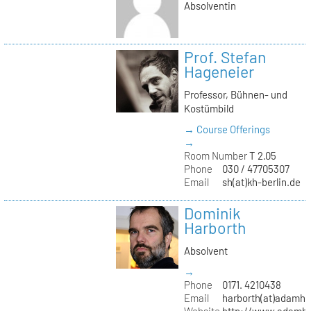
Absolventin
Prof. Stefan
Hageneier
Professor, Bühnen- und
Kostümbild
→ Course Offerings
→
Room Number
T 2.05
Phone
030 / 47705307
Email
sh(at)kh-berlin.de
Dominik
Harborth
Absolvent
→
Phone
0171. 4210438
Email
harborth(at)adamh
Website
http://www.adamha