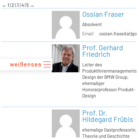
zum
←
1
2
3
4
5
→
Inhalt
Ossian Fraser
Absolvent
Email
ossian.fraser(at)go
Prof. Gerhard
Friedrich
Leiter des
Produktlinienmanagements
Design der BMW Group,
ehemaliger
Honorarprofessor Produkt-
Design
Prof. Dr.
Hildegard Frübis
ehemalige Gastprofessorin,
Theorie und Geschichte