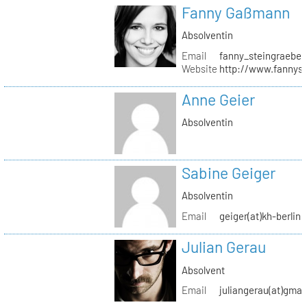
Fanny Gaßmann
Absolventin
Email
fanny_steingraeber
Website
http://www.fannyst
Anne Geier
Absolventin
Sabine Geiger
Absolventin
Email
geiger(at)kh-berlin.
Julian Gerau
Absolvent
Email
juliangerau(at)gmai