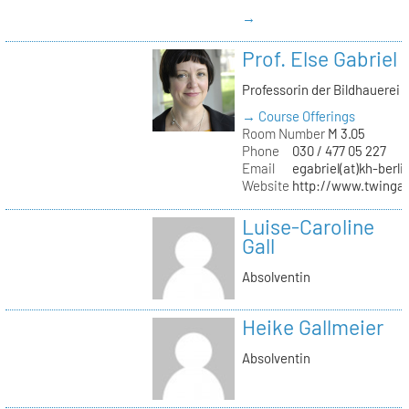
→
Prof. Else Gabriel
Professorin der Bildhauerei
→ Course Offerings
Room Number
M 3.05
Phone
030 / 477 05 227
Email
egabriel(at)kh-berli
Website
http://www.twingab
Luise-Caroline
Gall
Absolventin
Heike Gallmeier
Absolventin