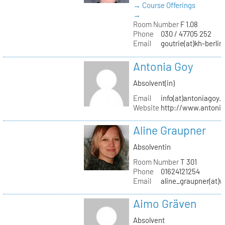
→ Course Offerings
→
Room Number
F 1.08
Phone
030 / 47705 252
Email
goutrie(at)kh-berlin
Antonia Goy
Absolvent(in)
Email
info(at)antoniagoy.
Website
http://www.antoni
Aline Graupner
Absolventin
Room Number
T 301
Phone
01624121254
Email
aline_graupner(at)
Aimo Gräven
Absolvent