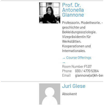
Prof. Dr.
Antonella
Giannone
Professorin, Modetheorie, -
geschichte und
Bekleidungssoziologie.
Vizepräsidentin für
Werkstätten,
Kooperationen und
Internationales.
→ Course Offerings
→
Room Number
F1.07
Phone
030 / 4770 5364
Email
giannone(at)kh-berl
Juri Giese
Absolvent