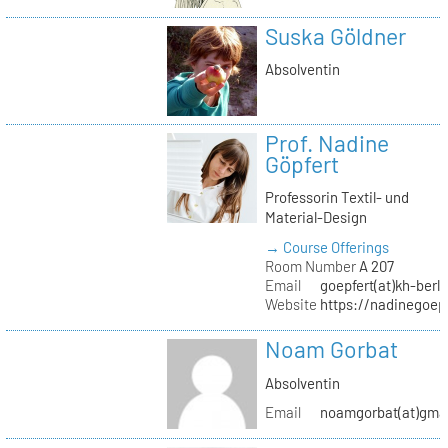
Suska Göldner
Absolventin
Prof. Nadine
Göpfert
Professorin Textil- und
Material-Design
→ Course Offerings
Room Number
A 207
Email
goepfert(at)kh-berli
Website
https://nadinegoep
Noam Gorbat
Absolventin
Email
noamgorbat(at)gma