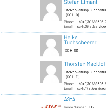
Stefan Limant
Titelverwaltung/Buchhaltun
(SC H-9)
Phone
+49 (0)30 688305-7
Email
sc-h.09(at)servicec
Heike
Tuchscheerer
(SC H-10)
Thorsten Mackiol
Titelverwaltung/Buchhaltun
(SC H-11)
Phone
+49 (0)30 688305-8
Email
sc-h.11(at)servicec
AStA
Room Number
F1.15