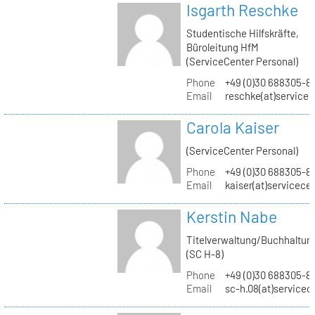
Isgarth Reschke
Studentische Hilfskräfte,
Büroleitung HfM
(ServiceCenter Personal)
Phone
+49 (0)30 688305-8
Email
reschke(at)service
Carola Kaiser
(ServiceCenter Personal)
Phone
+49 (0)30 688305-8
Email
kaiser(at)servicece
Kerstin Nabe
Titelverwaltung/Buchhaltun
(SC H-8)
Phone
+49 (0)30 688305-8
Email
sc-h.08(at)servicec