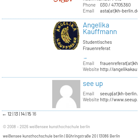
Phone
030 / 47705360
Email
asta(at)kh-berlin.de
Angelika
Kauffmann
Studentisches
Frauenreferat
→
Email
frauenreferat(at)kh-
Website
http://angelikakau
see up
Email
seeup(at)kh-berlin.
Website
http://www.seeup.
←
12
13
14
15
16
© 2008 – 2026 weißensee kunsthochschule berlin
weißensee kunsthochschule berlin | Bühringstraße 20 | 13086 Berlin