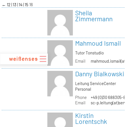
zum
←
12
13
14
15
16
Inhalt
Sheila
Zimmermann
Mahmoud Ismail
Tutor Tonstudio
Email
mahmoud.ismail(at)
Danny Bialkowski
Leitung ServiceCenter
Personal
Phone
+49 (0)30 688305-8
Email
sc-p.leitung(at)ser
Kirstin
Lorentschk