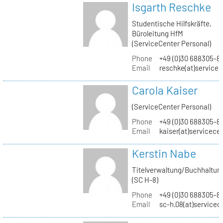
Isgarth Reschke
Studentische Hilfskräfte,
Büroleitung HfM
(ServiceCenter Personal)
Phone
+49 (0)30 688305-8
Email
reschke(at)service
Carola Kaiser
(ServiceCenter Personal)
Phone
+49 (0)30 688305-8
Email
kaiser(at)servicece
Kerstin Nabe
Titelverwaltung/Buchhaltun
(SC H-8)
Phone
+49 (0)30 688305-8
Email
sc-h.08(at)servicec