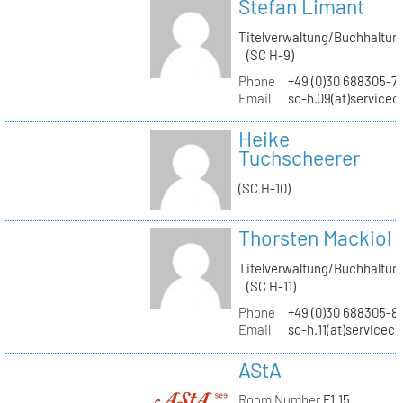
Stefan Limant
Titelverwaltung/Buchhaltun
(SC H-9)
Phone
+49 (0)30 688305-7
Email
sc-h.09(at)servicec
Heike
Tuchscheerer
(SC H-10)
Thorsten Mackiol
Titelverwaltung/Buchhaltun
(SC H-11)
Phone
+49 (0)30 688305-8
Email
sc-h.11(at)servicec
AStA
Room Number
F1.15