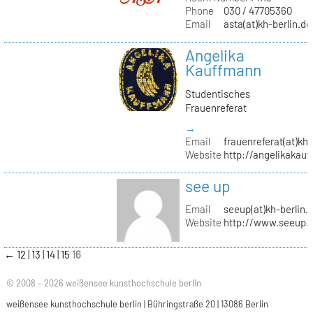
Phone
030 / 47705360
Email
asta(at)kh-berlin.de
Angelika
Kauffmann
Studentisches
Frauenreferat
→
Email
frauenreferat(at)kh-
Website
http://angelikakau
see up
Email
seeup(at)kh-berlin.
Website
http://www.seeup.
←
12
13
14
15
16
© 2008 – 2026 weißensee kunsthochschule berlin
weißensee kunsthochschule berlin | Bühringstraße 20 | 13086 Berlin