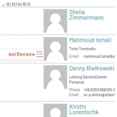
zum
←
12
13
14
15
16
Inhalt
Sheila
Zimmermann
Mahmoud Ismail
Tutor Tonstudio
Email
mahmoud.ismail(at)
Danny Bialkowski
Leitung ServiceCenter
Personal
Phone
+49 (0)30 688305-8
Email
sc-p.leitung(at)ser
Kirstin
Lorentschk