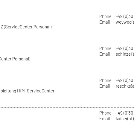
Phone
+49 (0)30
Email
woywod(a
Z (ServiceCenter Personal)
Phone
+49 (0)30
Email
schinzel(
Center Personal)
Phone
+49 (0)3
Email
reschke(a
roleitung HfM (ServiceCenter
Phone
+49 (0)30
Email
kaiser(at