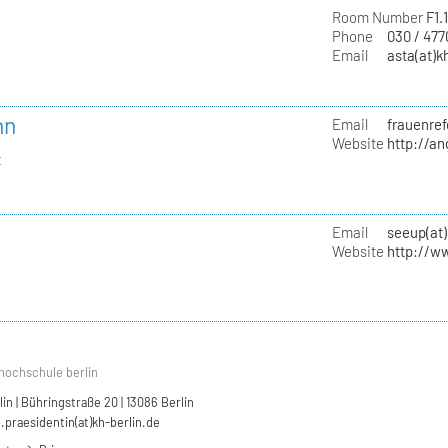
Room Number
F1.
Phone
030 / 47
Email
asta(at)k
nn
Email
frauenref
Website
http://a
t
Email
seeup(at)
Website
http://w
hochschule berlin
n | Bühringstraße 20 | 13086 Berlin
.praesidentin(at)kh-berlin.de