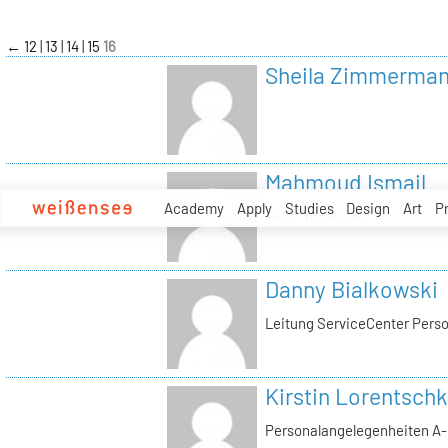
zum
Inhalt
←
12
13
14
15
16
Sheila Zimmerma
Mahmoud Ismail
Academy
Apply
Studies
Design
Art
P
Tutor Tonstudio
Danny Bialkowski
Leitung ServiceCenter Perso
Kirstin Lorentschk
Personalangelegenheiten A-