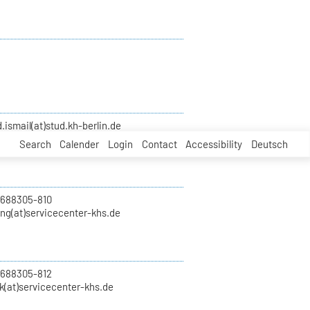
smail(at)stud.kh-berlin.de
Search
Calender
Login
Contact
Accessibility
Deutsch
 688305-810
ung(at)servicecenter-khs.de
 688305-812
k(at)servicecenter-khs.de