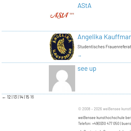
AStA
Angelika Kauffma
Studentisches Frauenrefera
→
see up
←
12
13
14
15
16
© 2008 – 2026 weißensee kunst
weißensee kunsthochschule berli
Telefon: +49(0)30 477 050 |
buero