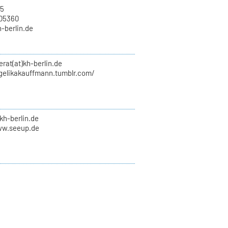
15
705360
h-berlin.de
erat(at)kh-berlin.de
ngelikakauffmann.tumblr.com/
kh-berlin.de
ww.seeup.de