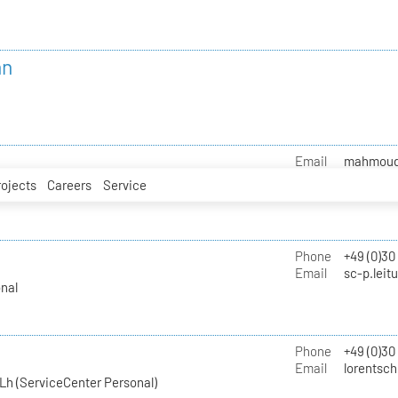
nn
Email
mahmoud.i
rojects
Careers
Service
Phone
+49 (0)30
Email
sc-p.leit
nal
Phone
+49 (0)30
Email
lorentsch
Lh (ServiceCenter Personal)