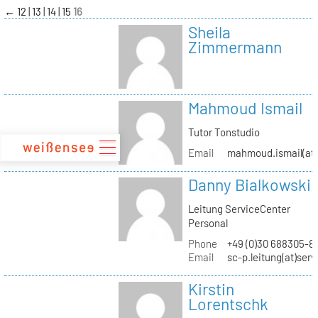
zum
←
12
13
14
15
16
Inhalt
Sheila
Zimmermann
Mahmoud Ismail
Tutor Tonstudio
Email
mahmoud.ismail(at)
Danny Bialkowski
Leitung ServiceCenter
Personal
Phone
+49 (0)30 688305-8
Email
sc-p.leitung(at)ser
Kirstin
Lorentschk