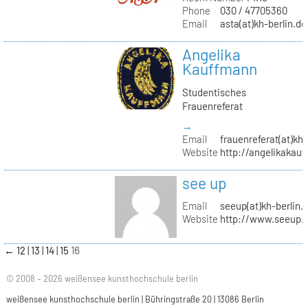
Phone
030 / 47705360
Email
asta(at)kh-berlin.de
Angelika
Kauffmann
Studentisches
Frauenreferat
→
Email
frauenreferat(at)kh-
Website
http://angelikakau
see up
Email
seeup(at)kh-berlin.
Website
http://www.seeup.
←
12
13
14
15
16
© 2008 – 2026 weißensee kunsthochschule berlin
weißensee kunsthochschule berlin | Bühringstraße 20 | 13086 Berlin