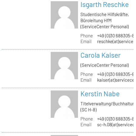
Isgarth Reschke
Studentische Hilfskräfte,
Büroleitung HfM
(ServiceCenter Personal)
Phone
+49 (0)30 688305-8
Email
reschke(at)service
Carola Kaiser
(ServiceCenter Personal)
Phone
+49 (0)30 688305-8
Email
kaiser(at)servicece
Kerstin Nabe
Titelverwaltung/Buchhaltun
(SC H-8)
Phone
+49 (0)30 688305-8
Email
sc-h.08(at)servicec