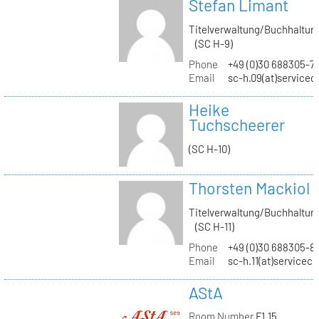
Stefan Limant
Titelverwaltung/Buchhaltun
(SC H-9)
Phone
+49 (0)30 688305-7
Email
sc-h.09(at)servicec
Heike
Tuchscheerer
(SC H-10)
Thorsten Mackiol
Titelverwaltung/Buchhaltun
(SC H-11)
Phone
+49 (0)30 688305-8
Email
sc-h.11(at)servicec
AStA
Room Number
F1.15