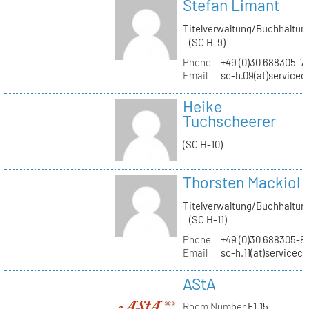
Stefan Limant
Titelverwaltung/Buchhaltun
(SC H-9)
Phone
+49 (0)30 688305-7
Email
sc-h.09(at)servicec
Heike
Tuchscheerer
(SC H-10)
Thorsten Mackiol
Titelverwaltung/Buchhaltun
(SC H-11)
Phone
+49 (0)30 688305-8
Email
sc-h.11(at)servicec
AStA
Room Number
F1.15