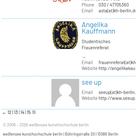
Phone
030 / 47705360
Email
asta(at)kh-berlin.de
Angelika
Kauffmann
Studentisches
Frauenreferat
→
Email
frauenreferat(at)kh-
Website
http://angelikakau
see up
Email
seeup(at)kh-berlin.
Website
http://www.seeup.
←
12
13
14
15
16
© 2008 – 2026 weißensee kunsthochschule berlin
weißensee kunsthochschule berlin | Bühringstraße 20 | 13086 Berlin