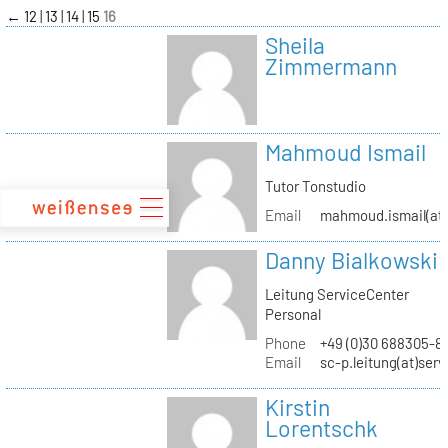
zum
←
12
13
14
15
16
Inhalt
Sheila
Zimmermann
Mahmoud Ismail
Tutor Tonstudio
Email
mahmoud.ismail(at)
Danny Bialkowski
Leitung ServiceCenter
Personal
Phone
+49 (0)30 688305-8
Email
sc-p.leitung(at)ser
Kirstin
Lorentschk