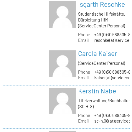
Isgarth Reschke
Studentische Hilfskräfte,
Büroleitung HfM
(ServiceCenter Personal)
Phone
+49 (0)30 688305-8
Email
reschke(at)service
Carola Kaiser
(ServiceCenter Personal)
Phone
+49 (0)30 688305-8
Email
kaiser(at)servicece
Kerstin Nabe
Titelverwaltung/Buchhaltun
(SC H-8)
Phone
+49 (0)30 688305-8
Email
sc-h.08(at)servicec