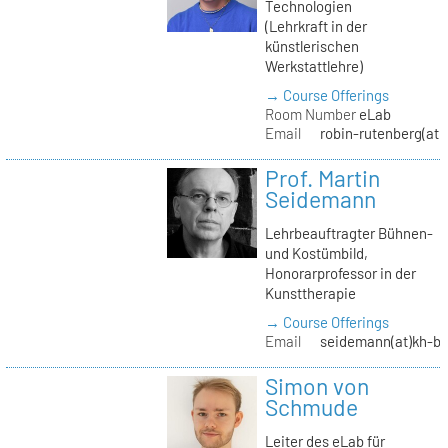
Technologien
(Lehrkraft in der
künstlerischen
Werkstattlehre)
→ Course Offerings
Room Number
eLab
Email
robin-rutenberg(at)
Prof. Martin
Seidemann
Lehrbeauftragter Bühnen-
und Kostümbild,
Honorarprofessor in der
Kunsttherapie
→ Course Offerings
Email
seidemann(at)kh-be
Simon von
Schmude
Leiter des eLab für