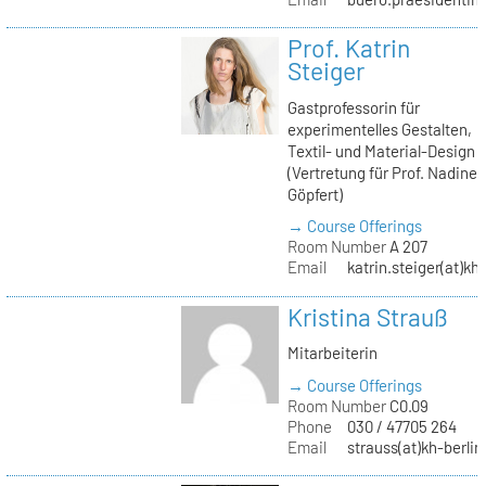
Prof. Katrin
Steiger
Gastprofessorin für
experimentelles Gestalten,
Textil- und Material-Design
(Vertretung für Prof. Nadine
Göpfert)
→ Course Offerings
Room Number
A 207
Email
katrin.steiger(at)kh
Kristina Strauß
Mitarbeiterin
→ Course Offerings
Room Number
C0.09
Phone
030 / 47705 264
Email
strauss(at)kh-berlin