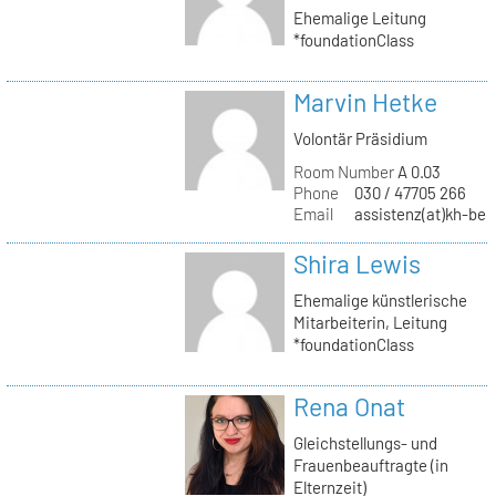
Ehemalige Leitung
*foundationClass
Marvin Hetke
Volontär Präsidium
Room Number
A 0.03
Phone
030 / 47705 266
Email
assistenz(at)kh-berl
Shira Lewis
Ehemalige künstlerische
Mitarbeiterin, Leitung
*foundationClass
Rena Onat
Gleichstellungs- und
Frauenbeauftragte (in
Elternzeit)