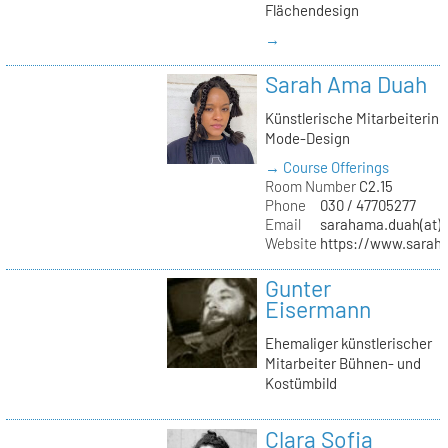
Flächendesign
→
Sarah Ama Duah
Künstlerische Mitarbeiterin
Mode-Design
→ Course Offerings
Room Number
C2.15
Phone
030 / 47705277
Email
sarahama.duah(at)k
Website
https://www.sara
Gunter
Eisermann
Ehemaliger künstlerischer
Mitarbeiter Bühnen- und
Kostümbild
Clara Sofia