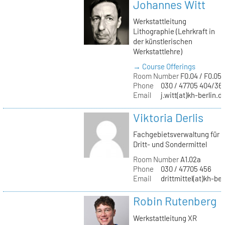
Johannes Witt
Werkstattleitung
Lithographie (Lehrkraft in
der künstlerischen
Werkstattlehre)
→ Course Offerings
Room Number
F0.04 / F0.05
Phone
030 / 47705 404/36
Email
j.witt(at)kh-berlin.d
Viktoria Derlis
Fachgebietsverwaltung für
Dritt- und Sondermittel
Room Number
A1.02a
Phone
030 / 47705 456
Email
drittmittel(at)kh-ber
Robin Rutenberg
Werkstattleitung XR