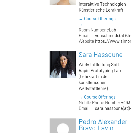
interaktive Technologien
Künstlerische Lehrkraft
→ Course Offerings
→
Room Number
eLab
Email
vonschmude(at)kh-b
Website
https://www.simon
Sara Hassoune
Werkstattleitung Soft
Rapid Prototyping Lab
(Lehrkraft in der
künstlerischen
Werkstattlehre)
→ Course Offerings
Mobile Phone Number
+4930
Email
sara.hassoune(at)kh
Pedro Alexander
Bravo Lavin