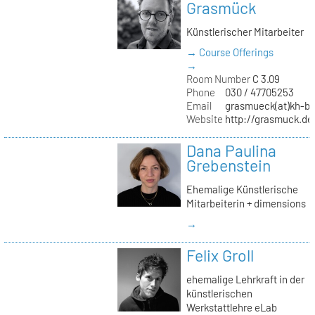
Grasmück
Künstlerischer Mitarbeiter
→ Course Offerings
→
Room Number
C 3.09
Phone
030 / 47705253
Email
grasmueck(at)kh-be
Website
http://grasmuck.de
Dana Paulina
Grebenstein
Ehemalige Künstlerische
Mitarbeiterin + dimensions
→
Felix Groll
ehemalige Lehrkraft in der
künstlerischen
Werkstattlehre eLab