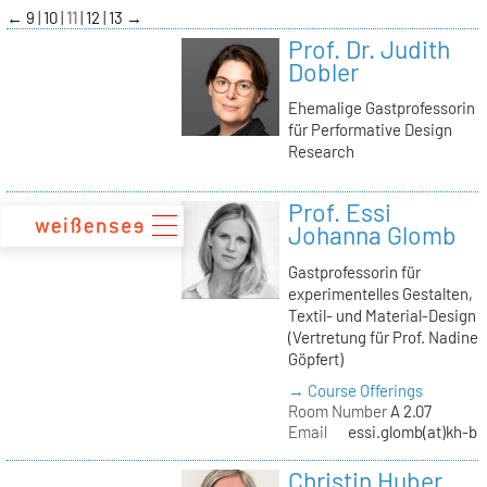
zum
←
9
10
11
12
13
→
Inhalt
Prof. Dr. Judith
Dobler
Ehemalige Gastprofessorin
für Performative Design
Research
Prof. Essi
Johanna Glomb
Gastprofessorin für
experimentelles Gestalten,
Textil- und Material-Design
(Vertretung für Prof. Nadine
Göpfert)
→ Course Offerings
Room Number
A 2.07
Email
essi.glomb(at)kh-be
Christin Huber