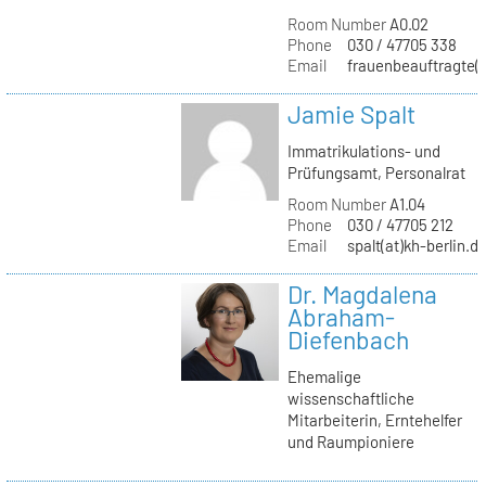
Room Number
A0.02
Phone
030 / 47705 338
Email
frauenbeauftragte(a
Jamie Spalt
Immatrikulations- und
Prüfungsamt, Personalrat
Room Number
A1.04
Phone
030 / 47705 212
Email
spalt(at)kh-berlin.d
Dr. Magdalena
Abraham-
Diefenbach
Ehemalige
wissenschaftliche
Mitarbeiterin, Erntehelfer
und Raumpioniere