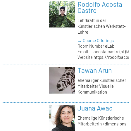
Rodolfo Acosta
Castro
Lehrkraft in der
künstlerischen Werkstatt-
Lehre
→ Course Offerings
Room Number
eLab
Email
acosta.castro(at)kh
Website
https://rodolfoacos
Tawan Arun
ehemaliger künstlerischer
Mitarbeiter Visuelle
Kommunikation
Juana Awad
Ehemalige Künstlerische
Mitarbeiterin +dimensions