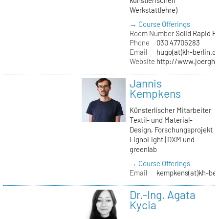
Werkstattlehre)
→ Course Offerings
Room Number
Solid Rapid P
Phone
030 47705283
Email
hugo(at)kh-berlin.d
Website
http://www.joergh
Jannis
Kempkens
Künsterlischer Mitarbeiter
Textil- und Material-
Design, Forschungsprojekt
LignoLight | DXM und
greenlab
→ Course Offerings
Email
kempkens(at)kh-ber
Dr.-Ing. Agata
Kycia