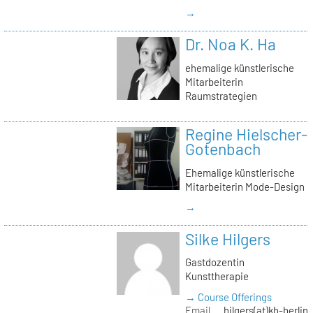
→
Dr. Noa K. Ha
ehemalige künstlerische
Mitarbeiterin
Raumstrategien
Regine Hielscher-
Gotenbach
Ehemalige künstlerische
Mitarbeiterin Mode-Design
→
Silke Hilgers
Gastdozentin
Kunsttherapie
→ Course Offerings
Email
hilgers(at)kh-berlin