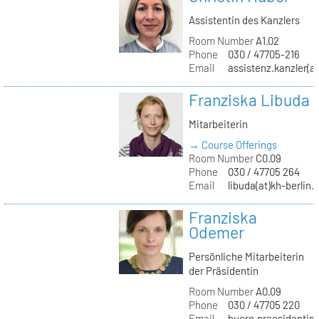
Assistentin des Kanzlers
Room Number
A1.02
Phone
030 / 47705-216
Email
assistenz.kanzler(at
Franziska Libuda
Mitarbeiterin
→ Course Offerings
Room Number
C0.09
Phone
030 / 47705 264
Email
libuda(at)kh-berlin.
Franziska
Odemer
Persönliche Mitarbeiterin
der Präsidentin
Room Number
A0.09
Phone
030 / 47705 220
Email
buero.praesidentin(