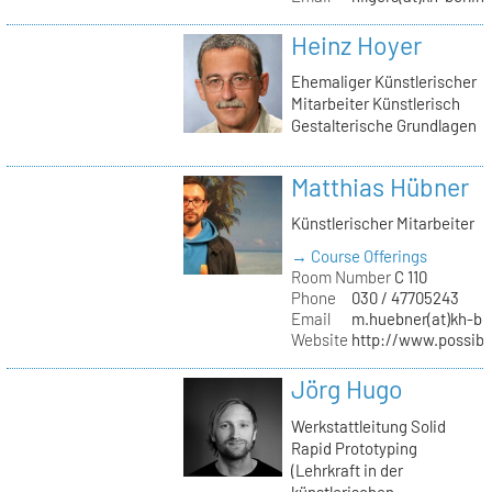
Heinz Hoyer
Ehemaliger Künstlerischer
Mitarbeiter Künstlerisch
Gestalterische Grundlagen
Matthias Hübner
Künstlerischer Mitarbeiter
→ Course Offerings
Room Number
C 110
Phone
030 / 47705243
Email
m.huebner(at)kh-ber
Website
http://www.possible
Jörg Hugo
Werkstattleitung Solid
Rapid Prototyping
(Lehrkraft in der
künstlerischen