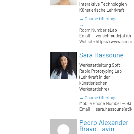
interaktive Technologien
Künstlerische Lehrkraft
→ Course Offerings
→
Room Number
eLab
Email
vonschmude(at)kh-b
Website
https://www.simon
Sara Hassoune
Werkstattleitung Soft
Rapid Prototyping Lab
(Lehrkraft in der
künstlerischen
Werkstattlehre)
→ Course Offerings
Mobile Phone Number
+4930
Email
sara.hassoune(at)kh
Pedro Alexander
Bravo Lavin