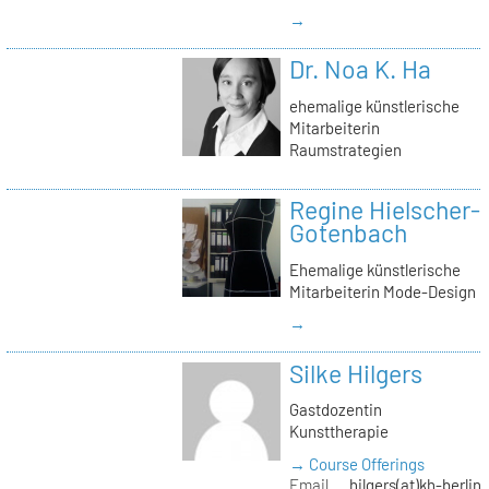
→
Dr. Noa K. Ha
ehemalige künstlerische
Mitarbeiterin
Raumstrategien
Regine Hielscher-
Gotenbach
Ehemalige künstlerische
Mitarbeiterin Mode-Design
→
Silke Hilgers
Gastdozentin
Kunsttherapie
→ Course Offerings
Email
hilgers(at)kh-berlin