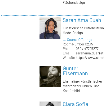
Flächendesign
→
Sarah Ama Duah
Künstlerische Mitarbeiterin
Mode-Design
→ Course Offerings
Room Number
C2.15
Phone
030 / 47705277
Email
sarahama.duah(at)k
Website
https://www.sara
Gunter
Eisermann
Ehemaliger künstlerischer
Mitarbeiter Bühnen- und
Kostümbild
Clara Sofia