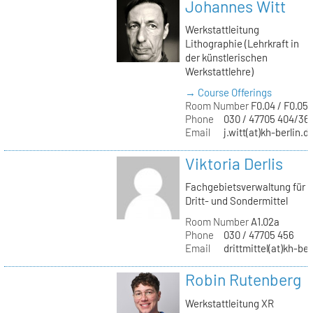
Johannes Witt
Werkstattleitung
Lithographie (Lehrkraft in
der künstlerischen
Werkstattlehre)
→ Course Offerings
Room Number
F0.04 / F0.05
Phone
030 / 47705 404/36
Email
j.witt(at)kh-berlin.d
Viktoria Derlis
Fachgebietsverwaltung für
Dritt- und Sondermittel
Room Number
A1.02a
Phone
030 / 47705 456
Email
drittmittel(at)kh-ber
Robin Rutenberg
Werkstattleitung XR