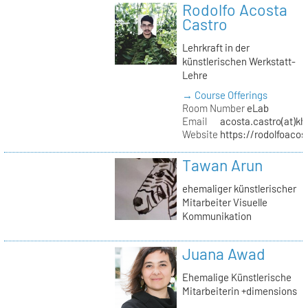
Rodolfo Acosta
Castro
Lehrkraft in der
künstlerischen Werkstatt-
Lehre
→ Course Offerings
Room Number
eLab
Email
acosta.castro(at)kh
Website
https://rodolfoacos
Tawan Arun
ehemaliger künstlerischer
Mitarbeiter Visuelle
Kommunikation
Juana Awad
Ehemalige Künstlerische
Mitarbeiterin +dimensions