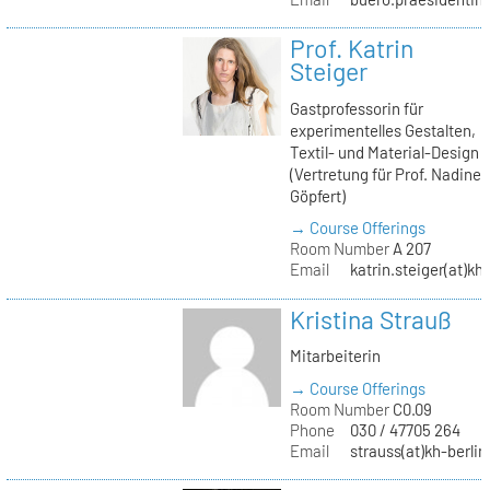
Prof. Katrin
Steiger
Gastprofessorin für
experimentelles Gestalten,
Textil- und Material-Design
(Vertretung für Prof. Nadine
Göpfert)
→ Course Offerings
Room Number
A 207
Email
katrin.steiger(at)kh
Kristina Strauß
Mitarbeiterin
→ Course Offerings
Room Number
C0.09
Phone
030 / 47705 264
Email
strauss(at)kh-berlin