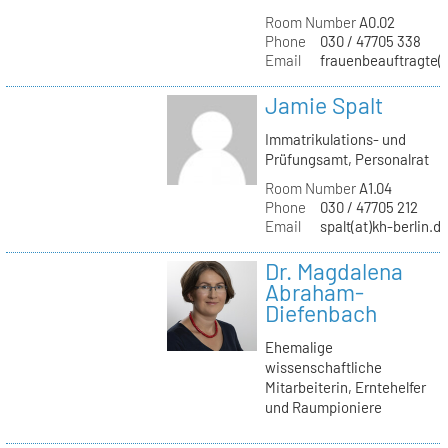
Room Number
A0.02
Phone
030 / 47705 338
Email
frauenbeauftragte(a
Jamie Spalt
Immatrikulations- und
Prüfungsamt, Personalrat
Room Number
A1.04
Phone
030 / 47705 212
Email
spalt(at)kh-berlin.d
Dr. Magdalena
Abraham-
Diefenbach
Ehemalige
wissenschaftliche
Mitarbeiterin, Erntehelfer
und Raumpioniere