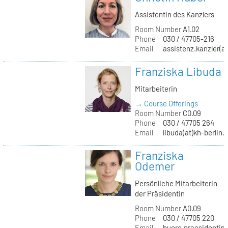
Assistentin des Kanzlers
Room Number
A1.02
Phone
030 / 47705-216
Email
assistenz.kanzler(at
Franziska Libuda
Mitarbeiterin
→ Course Offerings
Room Number
C0.09
Phone
030 / 47705 264
Email
libuda(at)kh-berlin.
Franziska
Odemer
Persönliche Mitarbeiterin
der Präsidentin
Room Number
A0.09
Phone
030 / 47705 220
Email
buero.praesidentin(