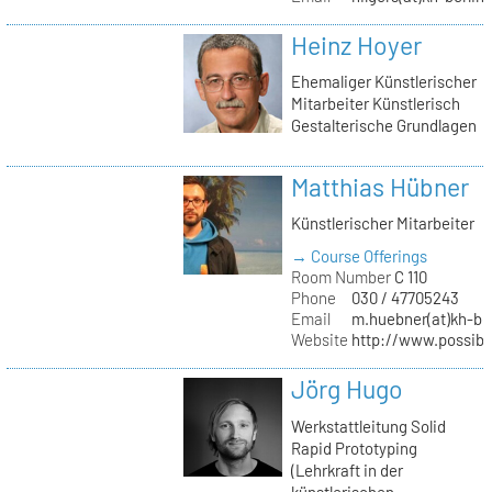
Heinz Hoyer
Ehemaliger Künstlerischer
Mitarbeiter Künstlerisch
Gestalterische Grundlagen
Matthias Hübner
Künstlerischer Mitarbeiter
→ Course Offerings
Room Number
C 110
Phone
030 / 47705243
Email
m.huebner(at)kh-ber
Website
http://www.possible
Jörg Hugo
Werkstattleitung Solid
Rapid Prototyping
(Lehrkraft in der
künstlerischen