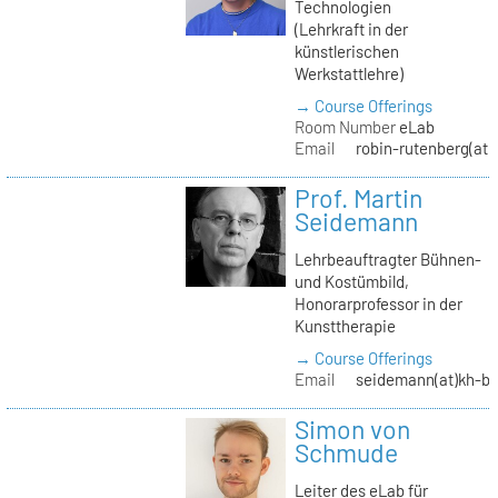
Technologien
(Lehrkraft in der
künstlerischen
Werkstattlehre)
→ Course Offerings
Room Number
eLab
Email
robin-rutenberg(at)
Prof. Martin
Seidemann
Lehrbeauftragter Bühnen-
und Kostümbild,
Honorarprofessor in der
Kunsttherapie
→ Course Offerings
Email
seidemann(at)kh-be
Simon von
Schmude
Leiter des eLab für