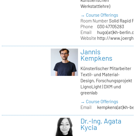
Werkstattlehre)
→ Course Offerings
Room Number
Solid Rapid P
Phone
030 47705283
Email
hugo(at)kh-berlin.d
Website
http://www.joergh
Jannis
Kempkens
Künsterlischer Mitarbeiter
Textil- und Material-
Design, Forschungsprojekt
LignoLight | DXM und
greenlab
→ Course Offerings
Email
kempkens(at)kh-ber
Dr.-Ing. Agata
Kycia