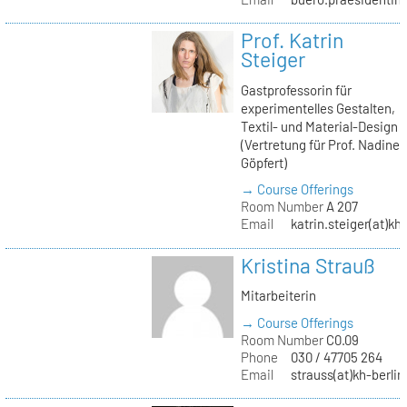
Prof. Katrin
Steiger
Gastprofessorin für
experimentelles Gestalten,
Textil- und Material-Design
(Vertretung für Prof. Nadine
Göpfert)
→ Course Offerings
Room Number
A 207
Email
katrin.steiger(at)kh
Kristina Strauß
Mitarbeiterin
→ Course Offerings
Room Number
C0.09
Phone
030 / 47705 264
Email
strauss(at)kh-berlin