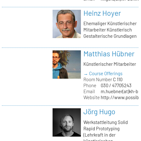
Heinz Hoyer
Ehemaliger Künstlerischer
Mitarbeiter Künstlerisch
Gestalterische Grundlagen
Matthias Hübner
Künstlerischer Mitarbeiter
→ Course Offerings
Room Number
C 110
Phone
030 / 47705243
Email
m.huebner(at)kh-ber
Website
http://www.possible
Jörg Hugo
Werkstattleitung Solid
Rapid Prototyping
(Lehrkraft in der
künstlerischen