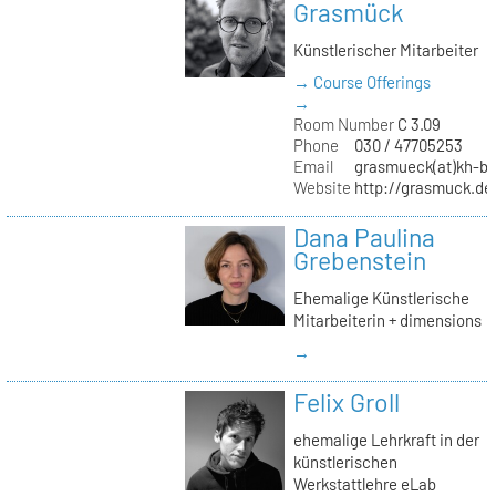
Grasmück
Künstlerischer Mitarbeiter
→ Course Offerings
→
Room Number
C 3.09
Phone
030 / 47705253
Email
grasmueck(at)kh-be
Website
http://grasmuck.de
Dana Paulina
Grebenstein
Ehemalige Künstlerische
Mitarbeiterin + dimensions
→
Felix Groll
ehemalige Lehrkraft in der
künstlerischen
Werkstattlehre eLab