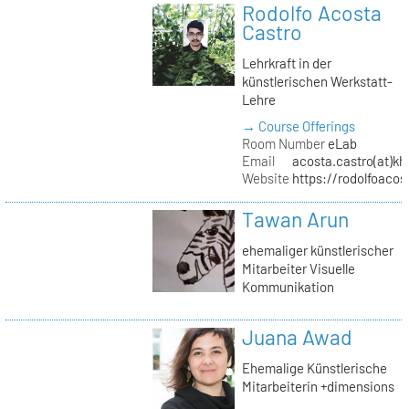
Rodolfo Acosta
Castro
Lehrkraft in der
künstlerischen Werkstatt-
Lehre
→ Course Offerings
Room Number
eLab
Email
acosta.castro(at)kh
Website
https://rodolfoacos
Tawan Arun
ehemaliger künstlerischer
Mitarbeiter Visuelle
Kommunikation
Juana Awad
Ehemalige Künstlerische
Mitarbeiterin +dimensions