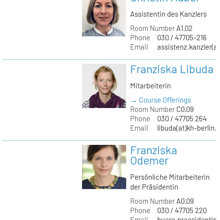
Assistentin des Kanzlers
Room Number
A1.02
Phone
030 / 47705-216
Email
assistenz.kanzler(at
Franziska Libuda
Mitarbeiterin
→ Course Offerings
Room Number
C0.09
Phone
030 / 47705 264
Email
libuda(at)kh-berlin.
Franziska
Odemer
Persönliche Mitarbeiterin
der Präsidentin
Room Number
A0.09
Phone
030 / 47705 220
Email
buero.praesidentin(