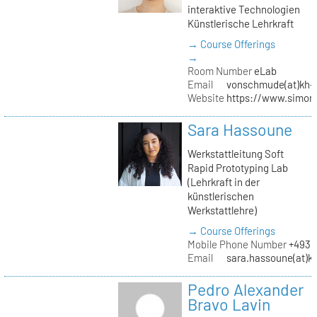
interaktive Technologien
Künstlerische Lehrkraft
→ Course Offerings
→
Room Number
eLab
Email
vonschmude(at)kh-b
Website
https://www.simon
Sara Hassoune
Werkstattleitung Soft
Rapid Prototyping Lab
(Lehrkraft in der
künstlerischen
Werkstattlehre)
→ Course Offerings
Mobile Phone Number
+4930
Email
sara.hassoune(at)kh
Pedro Alexander
Bravo Lavin