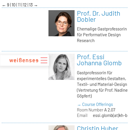
zum
←
9
10
11
12
13
→
Inhalt
Prof. Dr. Judith
Dobler
Ehemalige Gastprofessorin
für Performative Design
Research
Prof. Essi
Johanna Glomb
Gastprofessorin für
experimentelles Gestalten,
Textil- und Material-Design
(Vertretung für Prof. Nadine
Göpfert)
→ Course Offerings
Room Number
A 2.07
Email
essi.glomb(at)kh-be
Christin Huber