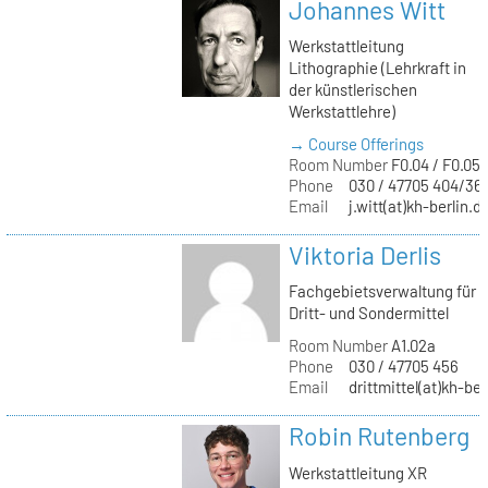
Johannes Witt
Werkstattleitung
Lithographie (Lehrkraft in
der künstlerischen
Werkstattlehre)
→ Course Offerings
Room Number
F0.04 / F0.05
Phone
030 / 47705 404/36
Email
j.witt(at)kh-berlin.d
Viktoria Derlis
Fachgebietsverwaltung für
Dritt- und Sondermittel
Room Number
A1.02a
Phone
030 / 47705 456
Email
drittmittel(at)kh-ber
Robin Rutenberg
Werkstattleitung XR