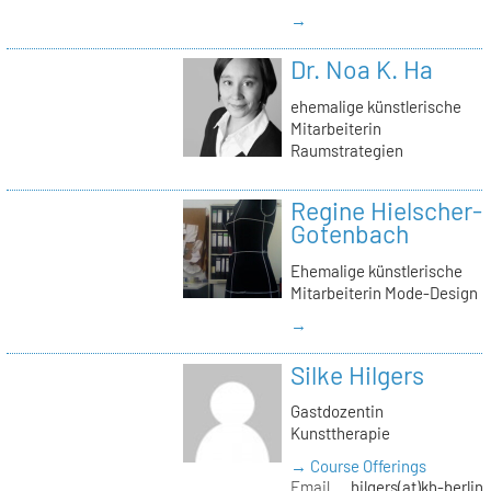
→
Dr. Noa K. Ha
ehemalige künstlerische
Mitarbeiterin
Raumstrategien
Regine Hielscher-
Gotenbach
Ehemalige künstlerische
Mitarbeiterin Mode-Design
→
Silke Hilgers
Gastdozentin
Kunsttherapie
→ Course Offerings
Email
hilgers(at)kh-berlin