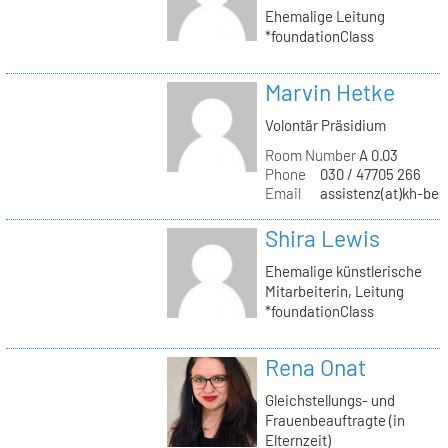
Ehemalige Leitung
*foundationClass
Marvin Hetke
Volontär Präsidium
Room Number
A 0.03
Phone
030 / 47705 266
Email
assistenz(at)kh-berl
Shira Lewis
Ehemalige künstlerische
Mitarbeiterin, Leitung
*foundationClass
Rena Onat
Gleichstellungs- und
Frauenbeauftragte (in
Elternzeit)