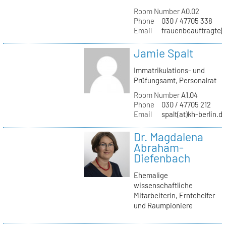
Room Number
A0.02
Phone
030 / 47705 338
Email
frauenbeauftragte(a
Jamie Spalt
Immatrikulations- und
Prüfungsamt, Personalrat
Room Number
A1.04
Phone
030 / 47705 212
Email
spalt(at)kh-berlin.d
Dr. Magdalena
Abraham-
Diefenbach
Ehemalige
wissenschaftliche
Mitarbeiterin, Erntehelfer
und Raumpioniere