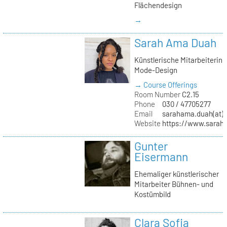
Flächendesign
→
Sarah Ama Duah
Künstlerische Mitarbeiterin
Mode-Design
→ Course Offerings
Room Number
C2.15
Phone
030 / 47705277
Email
sarahama.duah(at)k
Website
https://www.sara
Gunter
Eisermann
Ehemaliger künstlerischer
Mitarbeiter Bühnen- und
Kostümbild
Clara Sofia