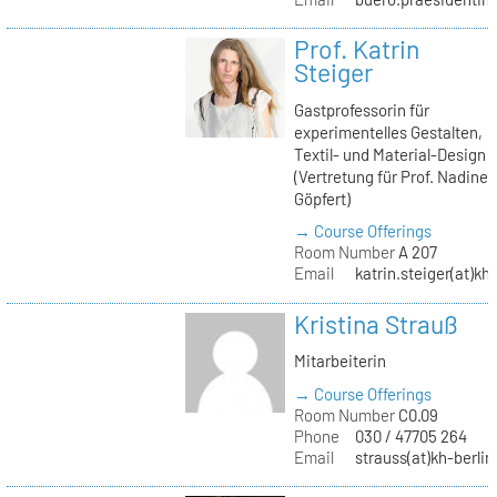
Prof. Katrin
Steiger
Gastprofessorin für
experimentelles Gestalten,
Textil- und Material-Design
(Vertretung für Prof. Nadine
Göpfert)
→ Course Offerings
Room Number
A 207
Email
katrin.steiger(at)kh
Kristina Strauß
Mitarbeiterin
→ Course Offerings
Room Number
C0.09
Phone
030 / 47705 264
Email
strauss(at)kh-berlin