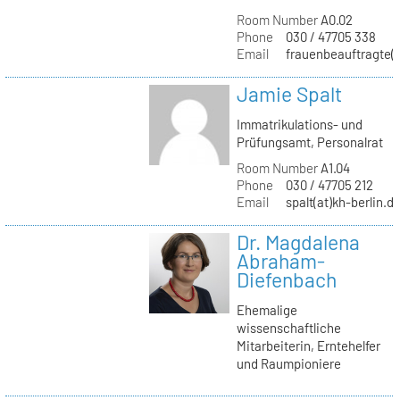
Room Number
A0.02
Phone
030 / 47705 338
Email
frauenbeauftragte(a
Jamie Spalt
Immatrikulations- und
Prüfungsamt, Personalrat
Room Number
A1.04
Phone
030 / 47705 212
Email
spalt(at)kh-berlin.d
Dr. Magdalena
Abraham-
Diefenbach
Ehemalige
wissenschaftliche
Mitarbeiterin, Erntehelfer
und Raumpioniere