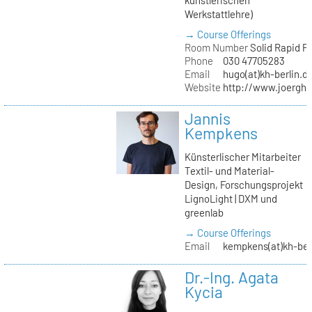
Werkstattlehre)
→ Course Offerings
Room Number
Solid Rapid P
Phone
030 47705283
Email
hugo(at)kh-berlin.d
Website
http://www.joergh
Jannis
Kempkens
Künsterlischer Mitarbeiter
Textil- und Material-
Design, Forschungsprojekt
LignoLight | DXM und
greenlab
→ Course Offerings
Email
kempkens(at)kh-ber
Dr.-Ing. Agata
Kycia