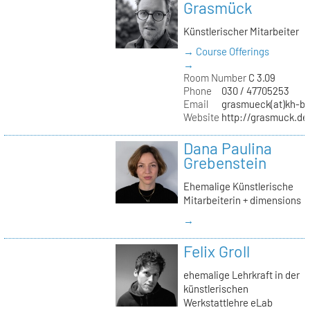
Grasmück
Künstlerischer Mitarbeiter
→ Course Offerings
→
Room Number
C 3.09
Phone
030 / 47705253
Email
grasmueck(at)kh-be
Website
http://grasmuck.de
Dana Paulina
Grebenstein
Ehemalige Künstlerische
Mitarbeiterin + dimensions
→
Felix Groll
ehemalige Lehrkraft in der
künstlerischen
Werkstattlehre eLab