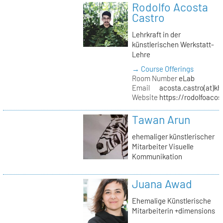
Rodolfo Acosta
Castro
Lehrkraft in der
künstlerischen Werkstatt-
Lehre
→ Course Offerings
Room Number
eLab
Email
acosta.castro(at)kh
Website
https://rodolfoacos
Tawan Arun
ehemaliger künstlerischer
Mitarbeiter Visuelle
Kommunikation
Juana Awad
Ehemalige Künstlerische
Mitarbeiterin +dimensions