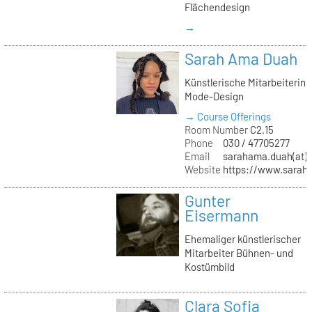
Flächendesign
→
Sarah Ama Duah
Künstlerische Mitarbeiterin
Mode-Design
→ Course Offerings
Room Number
C2.15
Phone
030 / 47705277
Email
sarahama.duah(at)k
Website
https://www.sara
Gunter
Eisermann
Ehemaliger künstlerischer
Mitarbeiter Bühnen- und
Kostümbild
Clara Sofia