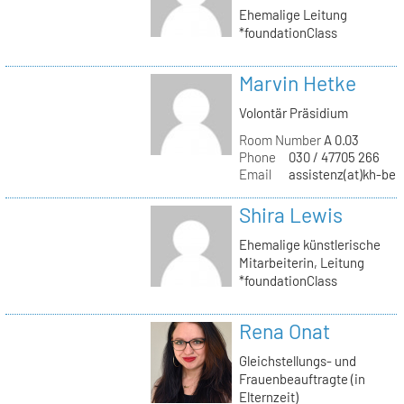
Ehemalige Leitung
*foundationClass
Marvin Hetke
Volontär Präsidium
Room Number
A 0.03
Phone
030 / 47705 266
Email
assistenz(at)kh-berl
Shira Lewis
Ehemalige künstlerische
Mitarbeiterin, Leitung
*foundationClass
Rena Onat
Gleichstellungs- und
Frauenbeauftragte (in
Elternzeit)