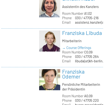
Assistentin des Kanzlers
Room Number
A1.02
Phone
030 / 47705-216
Email
assistenz.kanzler(at
Franziska Libuda
Mitarbeiterin
→ Course Offerings
Room Number
C0.09
Phone
030 / 47705 264
Email
libuda(at)kh-berlin.
Franziska
Odemer
Persönliche Mitarbeiterin
der Präsidentin
Room Number
A0.09
Phone
030 / 47705 220
Email
buero.praesidentin(