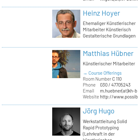
Heinz Hoyer
Ehemaliger Künstlerischer
Mitarbeiter Künstlerisch
Gestalterische Grundlagen
Matthias Hübner
Künstlerischer Mitarbeiter
→ Course Offerings
Room Number
C 110
Phone
030 / 47705243
Email
m.huebner(at)kh-ber
Website
http://www.possible
Jörg Hugo
Werkstattleitung Solid
Rapid Prototyping
(Lehrkraft in der
künstlerischen