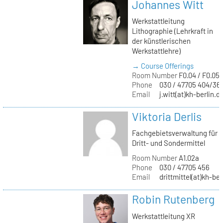
Johannes Witt
Werkstattleitung
Lithographie (Lehrkraft in
der künstlerischen
Werkstattlehre)
→ Course Offerings
Room Number
F0.04 / F0.05
Phone
030 / 47705 404/36
Email
j.witt(at)kh-berlin.d
Viktoria Derlis
Fachgebietsverwaltung für
Dritt- und Sondermittel
Room Number
A1.02a
Phone
030 / 47705 456
Email
drittmittel(at)kh-ber
Robin Rutenberg
Werkstattleitung XR