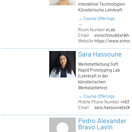
interaktive Technologien
Künstlerische Lehrkraft
→ Course Offerings
→
Room Number
eLab
Email
vonschmude(at)kh-b
Website
https://www.simon
Sara Hassoune
Werkstattleitung Soft
Rapid Prototyping Lab
(Lehrkraft in der
künstlerischen
Werkstattlehre)
→ Course Offerings
Mobile Phone Number
+4930
Email
sara.hassoune(at)kh
Pedro Alexander
Bravo Lavin