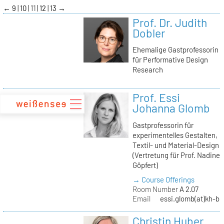
zum
←
9
10
11
12
13
→
Inhalt
Prof. Dr. Judith
Dobler
Ehemalige Gastprofessorin
für Performative Design
Research
Prof. Essi
Johanna Glomb
Gastprofessorin für
experimentelles Gestalten,
Textil- und Material-Design
(Vertretung für Prof. Nadine
Göpfert)
→ Course Offerings
Room Number
A 2.07
Email
essi.glomb(at)kh-be
Christin Huber