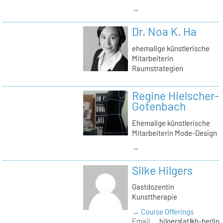
→
Dr. Noa K. Ha
ehemalige künstlerische
Mitarbeiterin
Raumstrategien
Regine Hielscher-
Gotenbach
Ehemalige künstlerische
Mitarbeiterin Mode-Design
→
Silke Hilgers
Gastdozentin
Kunsttherapie
→ Course Offerings
Email
hilgers(at)kh-berlin