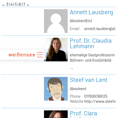
zum
←
3
4
5
6
7
→
Inhalt
Annett Lausberg
Absolvent(in)
Email
annett.lausberg(at
Prof. Dr. Claudia
Lehmann
ehemalige Gastprofessorin
Bühnen- und Kostümbild
→
Steef van Lent
Absolvent
Phone
017699788125
Website
http://www.steefva
Prof. Clara