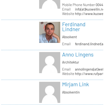
Mobile Phone Number
0044 (
Email
info(at)kuoweilin.ne
Website
http://www.kuoweil
Ferdinand
Lindner
Absolvent
Email
ferdinand.lindner(a
Anno Lingens
Architektur
Email
annolingens(at)web
Website
http://www.rufpart
Mirjam Link
Absolventin