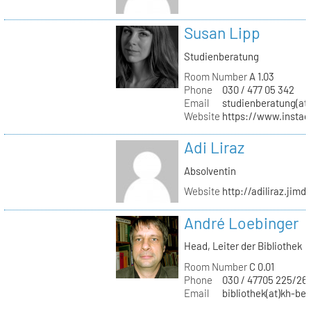
Susan Lipp
Studienberatung
Room Number
A 1.03
Phone
030 / 477 05 342
Email
studienberatung(at)
Website
https://www.instag
Adi Liraz
Absolventin
Website
http://adiliraz.jim
André Loebinger
Head, Leiter der Bibliothek
Room Number
C 0.01
Phone
030 / 47705 225/26
Email
bibliothek(at)kh-ber