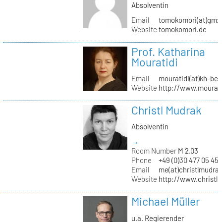
Absolventin
Email
tomokomori(at)gmx
Website
tomokomori.de
Prof. Katharina
Mouratidi
Email
mouratidi(at)kh-ber
Website
http://www.mourati
Christl Mudrak
Absolventin
→
Room Number
M 2.03
Phone
+49 (0)30 477 05 45
Email
me(at)christlmudra
Website
http://www.christ
Michael Müller
u.a. Regierender