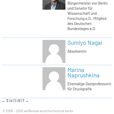
Bürgermeister von Berlin
und Senator für
Wissenschaft und
Forschung a.D., Mitglied
des Deutschen
Bundestages a.D.
Sumiyo Nagai
Absolventin
Marina
Naprushkina
Ehemalige Gastprofessorin
für Druckgrafik
←
3
4
5
6
7
→
© 2008 – 2026 weißensee kunsthochschule berlin