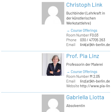
Christoph Link
Buchbinder (Lehrkraft in
der künstlerischen
Werkstattlehre)
→ Course Offerings
Room Number
F0.03
Phone
030 / 47705 263
Email
link(at)kh-berlin.de
Prof. Pia Linz
Professorin der Malerei
→ Course Offerings
Room Number
M 2.05
Email
linz(at)kh-berlin.de
Website
http://www.pia-lin
Gabriella Liotta
Absolventin