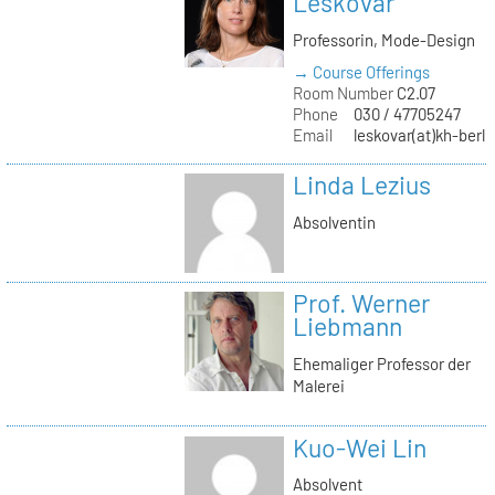
Leskovar
Professorin, Mode-Design
→ Course Offerings
Room Number
C2.07
Phone
030 / 47705247
Email
leskovar(at)kh-berli
Linda Lezius
Absolventin
Prof. Werner
Liebmann
Ehemaliger Professor der
Malerei
Kuo-Wei Lin
Absolvent