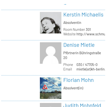
→
Kerstin Michaelis
Absolventin
Room Number
301
Website
http://www.schmu
Denise Mietle
Pförtnerin Bühringstraße
20
Phone
030 / 47705-0
Email
mietle(at)kh-berlin.
Florian Mohn
Absolvent(in)
Judith Mohnfeld