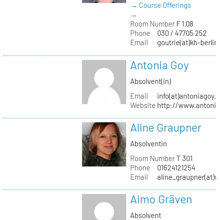
→ Course Offerings
→
Room Number
F 1.08
Phone
030 / 47705 252
Email
goutrie(at)kh-berlin
Antonia Goy
Absolvent(in)
Email
info(at)antoniagoy.
Website
http://www.antoni
Aline Graupner
Absolventin
Room Number
T 301
Phone
01624121254
Email
aline_graupner(at)
Aimo Gräven
Absolvent