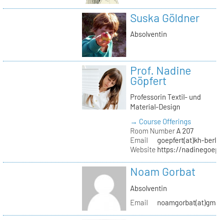
Suska Göldner
Absolventin
Prof. Nadine
Göpfert
Professorin Textil- und
Material-Design
→ Course Offerings
Room Number
A 207
Email
goepfert(at)kh-berli
Website
https://nadinegoep
Noam Gorbat
Absolventin
Email
noamgorbat(at)gma