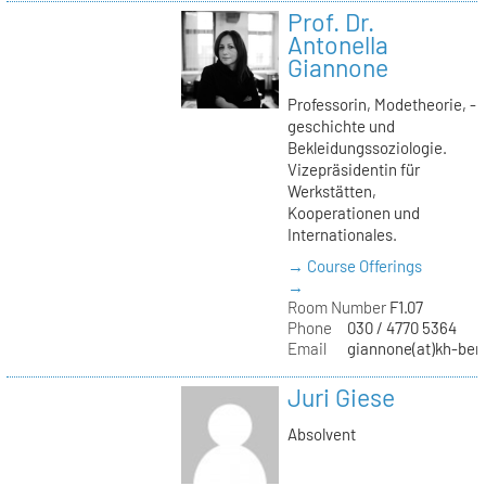
Prof. Dr.
Antonella
Giannone
Professorin, Modetheorie, -
geschichte und
Bekleidungssoziologie.
Vizepräsidentin für
Werkstätten,
Kooperationen und
Internationales.
→ Course Offerings
→
Room Number
F1.07
Phone
030 / 4770 5364
Email
giannone(at)kh-berl
Juri Giese
Absolvent