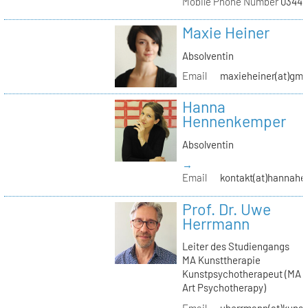
Mobile Phone Number
03441
Maxie Heiner
Absolventin
Email
maxieheiner(at)gmx
Hanna
Hennenkemper
Absolventin
→
Email
kontakt(at)hannah
Prof. Dr. Uwe
Herrmann
Leiter des Studiengangs
MA Kunsttherapie
Kunstpsychotherapeut (MA
Art Psychotherapy)
Email
uherrmann(at)kunstt