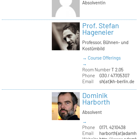
Absolventin
Prof. Stefan
Hageneier
Professor, Bühnen- und
Kostümbild
→ Course Offerings
→
Room Number
T 2.05
Phone
030 / 47705307
Email
sh(at)kh-berlin.de
Dominik
Harborth
Absolvent
→
Phone
0171. 4210438
Email
harborth(at)adamh
Website
http://www.adamha