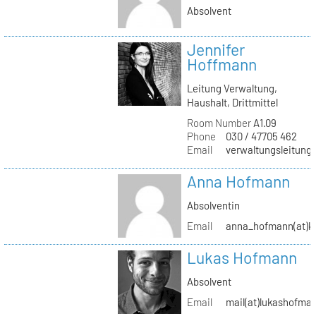
Absolvent
Jennifer
Hoffmann
Leitung Verwaltung,
Haushalt, Drittmittel
Room Number
A1.09
Phone
030 / 47705 462
Email
verwaltungsleitung(
Anna Hofmann
Absolventin
Email
anna_hofmann(at)kh
Lukas Hofmann
Absolvent
Email
mail(at)lukashofma