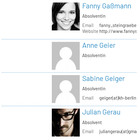
Fanny Gaßmann
Absolventin
Email
fanny_steingraeber
Website
http://www.fannyst
Anne Geier
Absolventin
Sabine Geiger
Absolventin
Email
geiger(at)kh-berlin.
Julian Gerau
Absolvent
Email
juliangerau(at)gmai