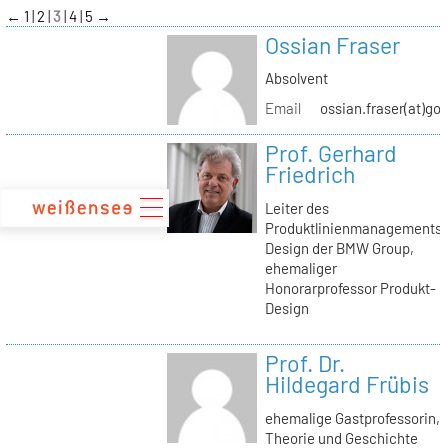
zum
←
1
2
3
4
5
→
Inhalt
Ossian Fraser
Absolvent
Email
ossian.fraser(at)go
Prof. Gerhard
Friedrich
Leiter des
Produktlinienmanagements
Design der BMW Group,
ehemaliger
Honorarprofessor Produkt-
Design
Prof. Dr.
Hildegard Frübis
ehemalige Gastprofessorin,
Theorie und Geschichte