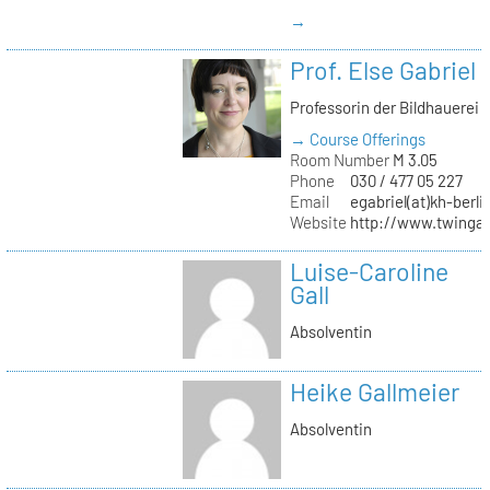
→
Prof. Else Gabriel
Professorin der Bildhauerei
→ Course Offerings
Room Number
M 3.05
Phone
030 / 477 05 227
Email
egabriel(at)kh-berli
Website
http://www.twingab
Luise-Caroline
Gall
Absolventin
Heike Gallmeier
Absolventin