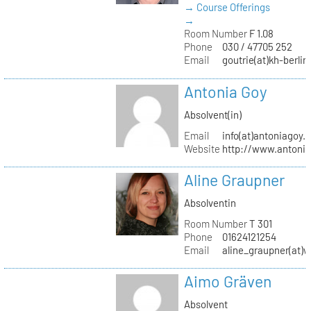
→ Course Offerings
→
Room Number
F 1.08
Phone
030 / 47705 252
Email
goutrie(at)kh-berlin
Antonia Goy
Absolvent(in)
Email
info(at)antoniagoy.
Website
http://www.antoni
Aline Graupner
Absolventin
Room Number
T 301
Phone
01624121254
Email
aline_graupner(at)
Aimo Gräven
Absolvent