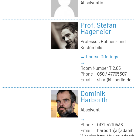
Absolventin
Prof. Stefan
Hageneier
Professor, Bühnen- und
Kostümbild
→ Course Offerings
→
Room Number
T 2.05
Phone
030 / 47705307
Email
sh(at)kh-berlin.de
Dominik
Harborth
Absolvent
→
Phone
0171. 4210438
Email
harborth(at)adamh
Website
http://www.adamha