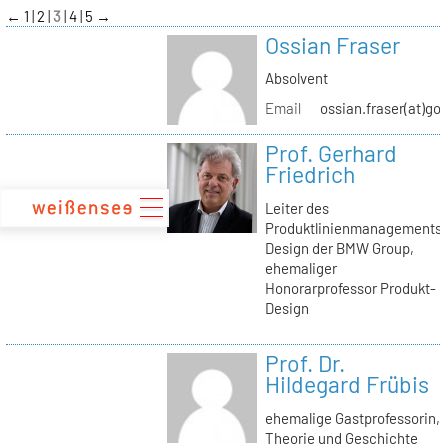
zum
←
1
2
3
4
5
→
Inhalt
Ossian Fraser
Absolvent
Email
ossian.fraser(at)go
Prof. Gerhard
Friedrich
Leiter des
Produktlinienmanagements
Design der BMW Group,
ehemaliger
Honorarprofessor Produkt-
Design
Prof. Dr.
Hildegard Frübis
ehemalige Gastprofessorin,
Theorie und Geschichte