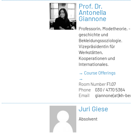
Prof. Dr.
Antonella
Giannone
Professorin, Modetheorie, -
geschichte und
Bekleidungssoziologie.
Vizepräsidentin für
Werkstätten,
Kooperationen und
Internationales.
→ Course Offerings
→
Room Number
F1.07
Phone
030 / 4770 5364
Email
giannone(at)kh-berl
Juri Giese
Absolvent