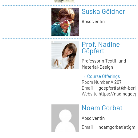
Suska Göldner
Absolventin
Prof. Nadine
Göpfert
Professorin Textil- und
Material-Design
→ Course Offerings
Room Number
A 207
Email
goepfert(at)kh-berli
Website
https://nadinegoep
Noam Gorbat
Absolventin
Email
noamgorbat(at)gma