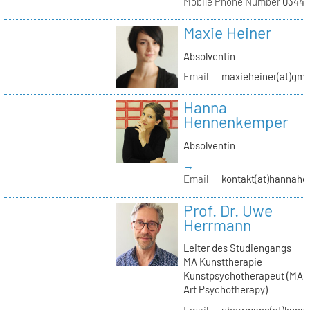
Mobile Phone Number
03441
Maxie Heiner
Absolventin
Email
maxieheiner(at)gmx
Hanna
Hennenkemper
Absolventin
→
Email
kontakt(at)hannah
Prof. Dr. Uwe
Herrmann
Leiter des Studiengangs
MA Kunsttherapie
Kunstpsychotherapeut (MA
Art Psychotherapy)
Email
uherrmann(at)kunstt