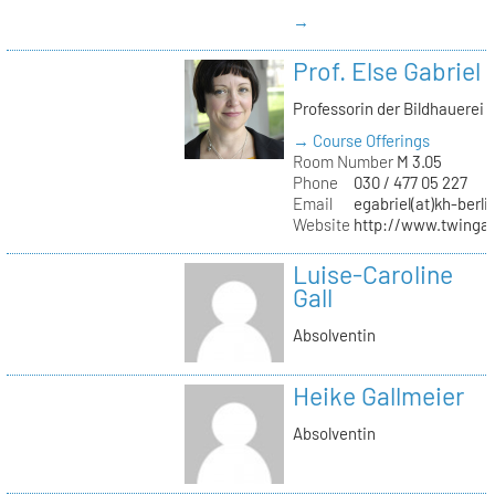
→
Prof. Else Gabriel
Professorin der Bildhauerei
→ Course Offerings
Room Number
M 3.05
Phone
030 / 477 05 227
Email
egabriel(at)kh-berli
Website
http://www.twingab
Luise-Caroline
Gall
Absolventin
Heike Gallmeier
Absolventin