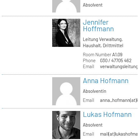
Absolvent
Jennifer
Hoffmann
Leitung Verwaltung,
Haushalt, Drittmittel
Room Number
A1.09
Phone
030 / 47705 462
Email
verwaltungsleitung(
Anna Hofmann
Absolventin
Email
anna_hofmann(at)kh
Lukas Hofmann
Absolvent
Email
mail(at)lukashofma