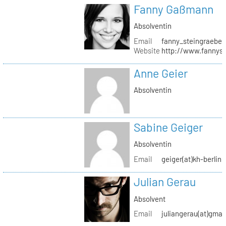
Fanny Gaßmann
Absolventin
Email
fanny_steingraeber
Website
http://www.fannyst
Anne Geier
Absolventin
Sabine Geiger
Absolventin
Email
geiger(at)kh-berlin.
Julian Gerau
Absolvent
Email
juliangerau(at)gmai