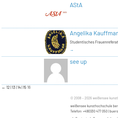
AStA
Angelika Kauffma
Studentisches Frauenrefera
→
see up
←
12
13
14
15
16
© 2008 – 2026 weißensee kunst
weißensee kunsthochschule berli
Telefon: +49(0)30 477 050 |
buero