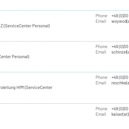
Phone
+49 (0)30
Email
woywod(a
Z (ServiceCenter Personal)
Phone
+49 (0)30
Email
schinzel(
Center Personal)
Phone
+49 (0)3
Email
reschke(a
roleitung HfM (ServiceCenter
Phone
+49 (0)30
Email
kaiser(at