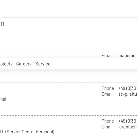
nn
Email
mahmoud.i
rojects
Careers
Service
Phone
+49 (0)30
Email
sc-p.leit
nal
Phone
+49 (0)30
Email
lorentsch
Lh (ServiceCenter Personal)