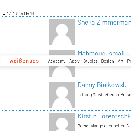
zum
Inhalt
←
12
13
14
15
16
Sheila Zimmerma
Mahmoud Ismail
Academy
Apply
Studies
Design
Art
P
Tutor Tonstudio
Danny Bialkowski
Leitung ServiceCenter Perso
Kirstin Lorentschk
Personalangelegenheiten A-