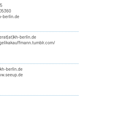
15
705360
h-berlin.de
erat(at)kh-berlin.de
ngelikakauffmann.tumblr.com/
kh-berlin.de
ww.seeup.de