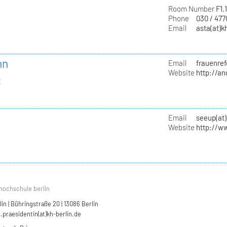
Room Number
F1.
Phone
030 / 47
Email
asta(at)k
nn
Email
frauenref
Website
http://a
t
Email
seeup(at)
Website
http://w
hochschule berlin
n | Bühringstraße 20 | 13086 Berlin
.praesidentin(at)kh-berlin.de