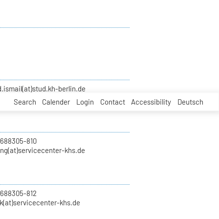
smail(at)stud.kh-berlin.de
Search
Calender
Login
Contact
Accessibility
Deutsch
 688305-810
ung(at)servicecenter-khs.de
 688305-812
k(at)servicecenter-khs.de