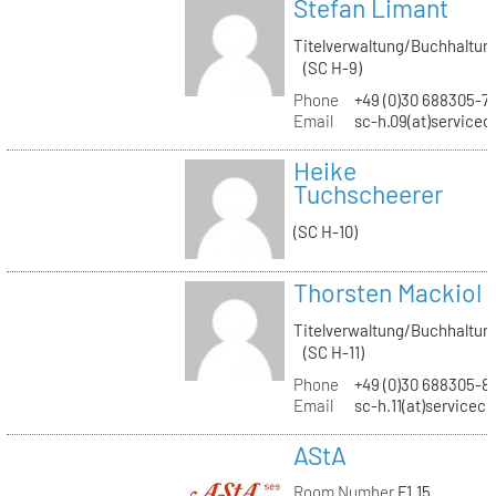
Stefan Limant
Titelverwaltung/Buchhaltun
(SC H-9)
Phone
+49 (0)30 688305-7
Email
sc-h.09(at)servicec
Heike
Tuchscheerer
(SC H-10)
Thorsten Mackiol
Titelverwaltung/Buchhaltun
(SC H-11)
Phone
+49 (0)30 688305-8
Email
sc-h.11(at)servicec
AStA
Room Number
F1.15