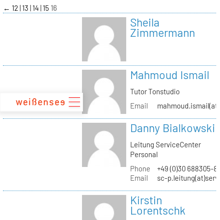
zum
←
12
13
14
15
16
Inhalt
Sheila
Zimmermann
Mahmoud Ismail
Tutor Tonstudio
Email
mahmoud.ismail(at)
Danny Bialkowski
Leitung ServiceCenter
Personal
Phone
+49 (0)30 688305-8
Email
sc-p.leitung(at)ser
Kirstin
Lorentschk