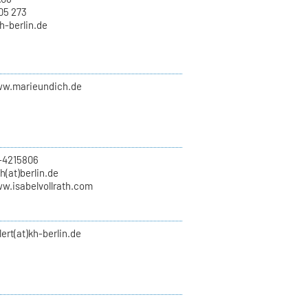
05 273
kh-berlin.de
ww.marieundich.de
-4215806
th(at)berlin.de
ww.isabelvollrath.com
lert(at)kh-berlin.de