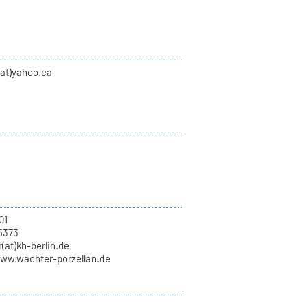
(at)yahoo.ca
01
5373
(at)kh-berlin.de
www.wachter-porzellan.de