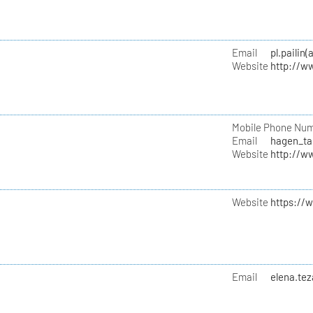
Email
pl.pailin
Website
http://w
Mobile Phone Nu
Email
hagen_ta
Website
http://w
Website
https://
Email
elena.te