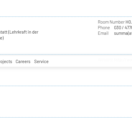
Room Number
H0.
Phone
030 / 477
att (Lehrkraft in der
Email
summa(at
e)
Website
http://w
rojects
Careers
Service