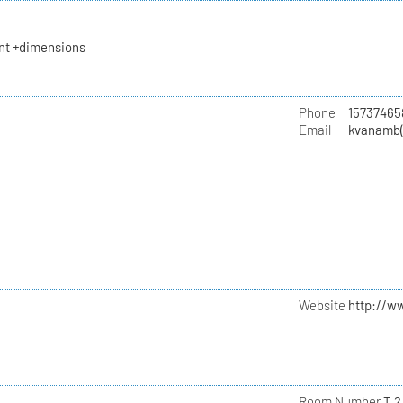
t +dimensions
Phone
15737465
Email
kvanamb(
Website
http://w
Room Number
T 2