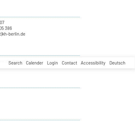
07
05 386
)kh-berlin.de
ww.studioswob.de
Search
Calender
Login
Contact
Accessibility
Deutsch