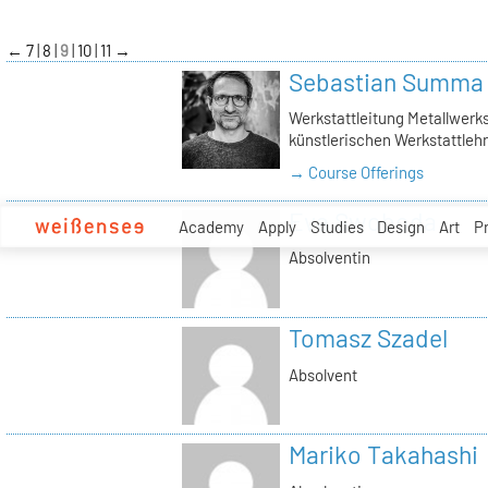
zum
Inhalt
←
7
8
9
10
11
→
Sebastian Summa
Werkstattleitung Metallwerkst
künstlerischen Werkstattlehr
→ Course Offerings
Eva Swoboda
Academy
Apply
Studies
Design
Art
P
Absolventin
Tomasz Szadel
Absolvent
Mariko Takahashi