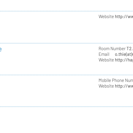
Website
http://w
e
Room Number
T2.
Email
o.thie(at
Website
http://h
Mobile Phone Nu
Website
http://w