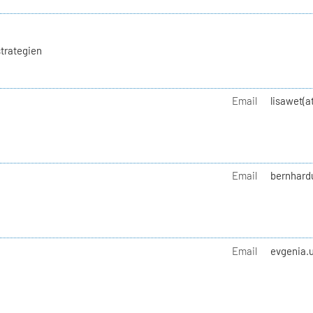
trategien
Email
lisawet(a
Email
bernhard
Email
evgenia.