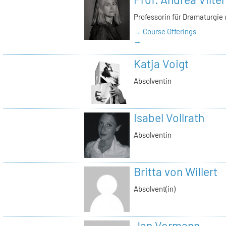
Professorin für Dramaturgie
→ Course Offerings
→
Katja Voigt
Absolventin
Isabel Vollrath
Absolventin
Britta von Willert
Absolvent(in)
Jan Vormann