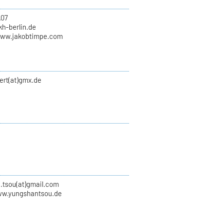
.07
kh-berlin.de
www.jakobtimpe.com
ert(at)gmx.de
.tsou(at)gmail.com
ww.yungshantsou.de