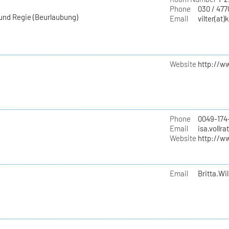
Phone
030 / 477
 und Regie (Beurlaubung)
Email
vilter(at)
Website
http://w
Phone
0049-174
Email
isa.vollra
Website
http://w
Email
Britta.Wil