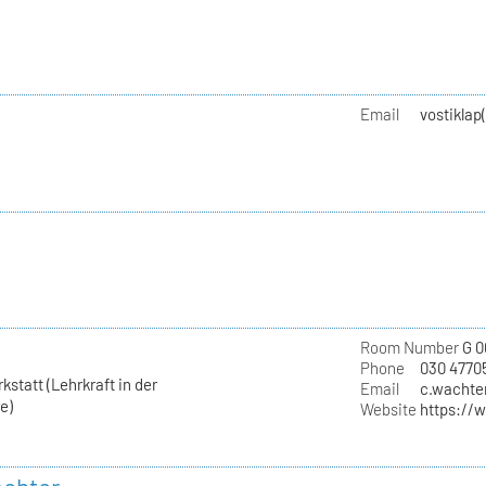
Email
vostiklap
Room Number
G 0
Phone
030 4770
statt (Lehrkraft in der
Email
c.wachter
e)
Website
https://