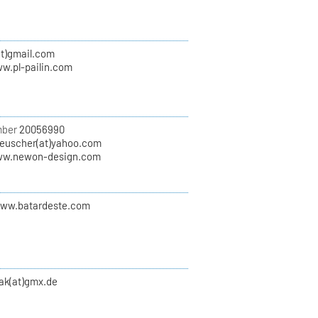
(at)gmail.com
ww.pl-pailin.com
mber
20056990
euscher(at)yahoo.com
ww.newon-design.com
www.batardeste.com
zak(at)gmx.de