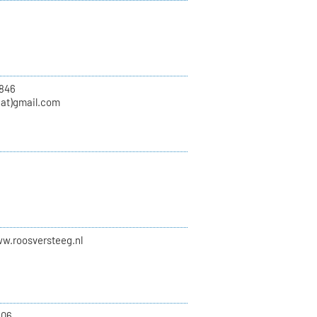
846
at)gmail.com
ww.roosversteeg.nl
.06