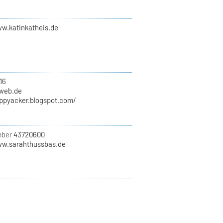
ww.katinkatheis.de
16
)web.de
appyacker.blogspot.com/
mber
43720600
ww.sarahthussbas.de