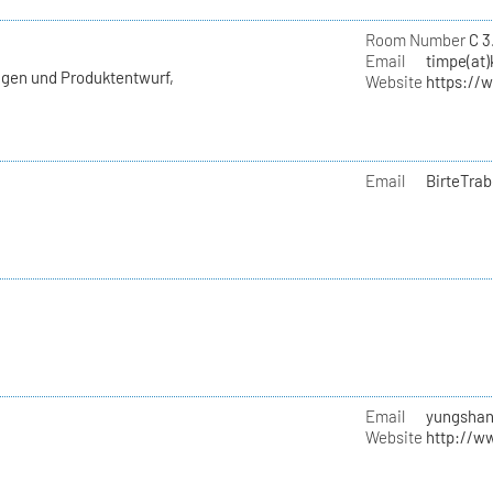
e
Room Number
C 3
Email
timpe(at)
agen und Produktentwurf,
Website
https://
Email
BirteTrab
Email
yungshan
Website
http://w