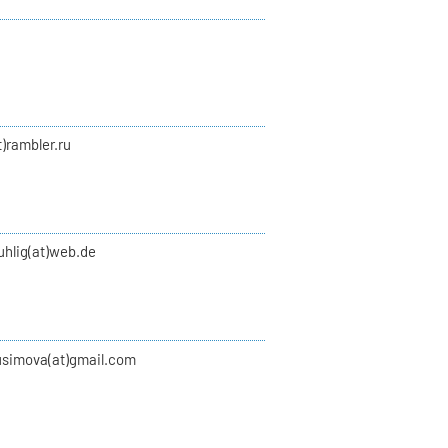
t)rambler.ru
uhlig(at)web.de
usimova(at)gmail.com