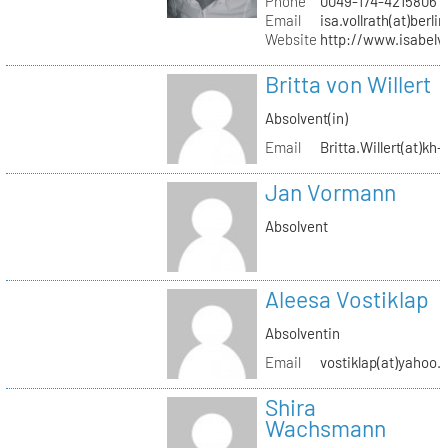
Phone
0049-174-4215806
Email
isa.vollrath(at)berli
Website
http://www.isabelv
Britta von Willert
Absolvent(in)
Email
Britta.Willert(at)kh-
Jan Vormann
Absolvent
Aleesa Vostiklap
Absolventin
Email
vostiklap(at)yahoo.
Shira
Wachsmann