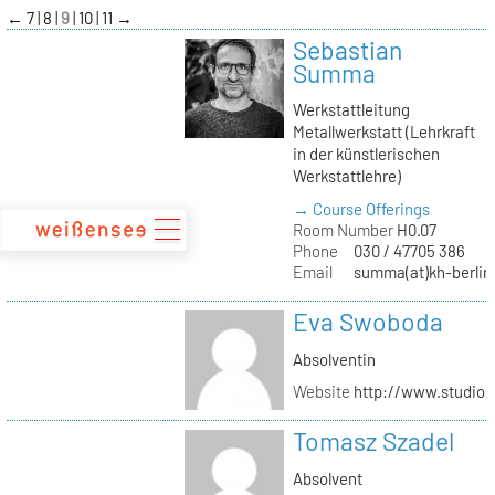
zum
←
7
8
9
10
11
→
Inhalt
Sebastian
Summa
Werkstattleitung
Metallwerkstatt (Lehrkraft
in der künstlerischen
Werkstattlehre)
→ Course Offerings
Room Number
H0.07
Phone
030 / 47705 386
Email
summa(at)kh-berlin
Eva Swoboda
Absolventin
Website
http://www.studio
Tomasz Szadel
Absolvent