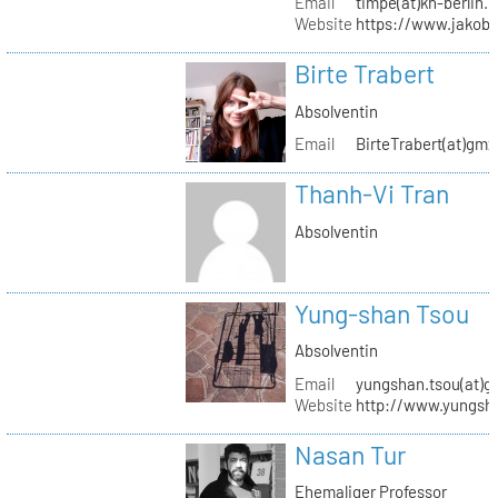
Email
timpe(at)kh-berlin.
Website
https://www.jakob
Birte Trabert
Absolventin
Email
BirteTrabert(at)gmx
Thanh-Vi Tran
Absolventin
Yung-shan Tsou
Absolventin
Email
yungshan.tsou(at)g
Website
http://www.yungsh
Nasan Tur
Ehemaliger Professor