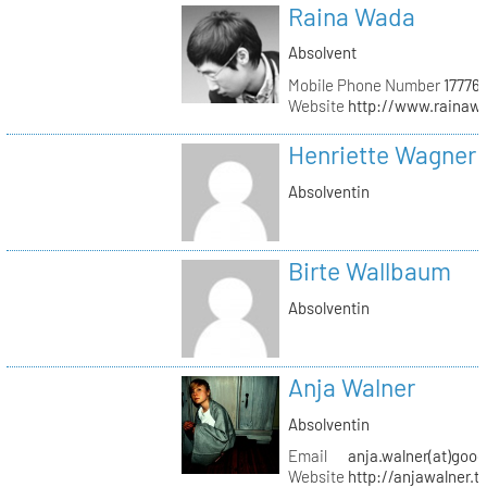
Raina Wada
Absolvent
Mobile Phone Number
17776
Website
http://www.rainaw
Henriette Wagner
Absolventin
Birte Wallbaum
Absolventin
Anja Walner
Absolventin
Email
anja.walner(at)goo
Website
http://anjawalner.t