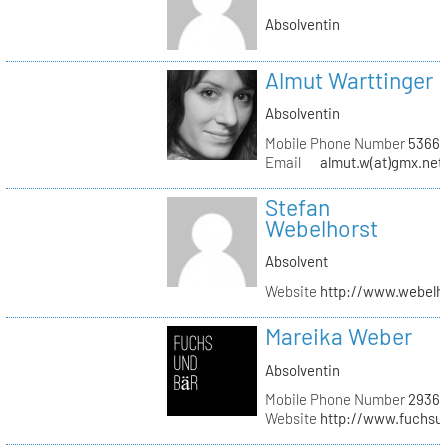
Absolventin
Almut Warttinger
Absolventin
Mobile Phone Number
53660
Email
almut.w(at)gmx.net
Stefan
Webelhorst
Absolvent
Website
http://www.webelh
Mareika Weber
Absolventin
Mobile Phone Number
29360
Website
http://www.fuchsu