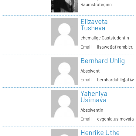
Raumstrategien
Elizaveta
Tusheva
ehemalige Gaststudentin
Email
lisawet(at)rambler.r
Bernhard Uhlig
Absolvent
Email
bernharduhlig(at)w
Yaheniya
Usimava
Absolventin
Email
evgenia.usimova(at
Henrike Uthe