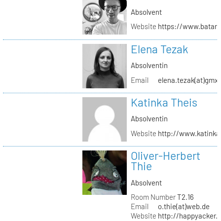
Absolvent
Website
https://www.batar
Elena Tezak
Absolventin
Email
elena.tezak(at)gmx
Katinka Theis
Absolventin
Website
http://www.katinka
Oliver-Herbert
Thie
Absolvent
Room Number
T2.16
Email
o.thie(at)web.de
Website
http://happyacker.