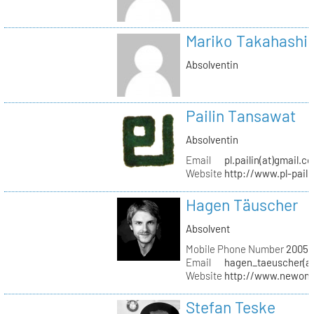
Mariko Takahashi
Absolventin
Pailin Tansawat
Absolventin
Email
pl.pailin(at)gmail.c
Website
http://www.pl-pail
Hagen Täuscher
Absolvent
Mobile Phone Number
20056
Email
hagen_taeuscher(a
Website
http://www.newon-
Stefan Teske