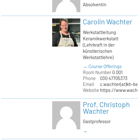
Absolventin
Carolin Wachter
Werkstattleitung
Keramikwerkstatt
(Lehrkraft in der
künstlerischen
Werkstattlehre)
→ Course Offerings
Room Number
G 001
Phone
030 47705373
Email
c.wachter(at)kh-ber
Website
https://www.wachte
Prof. Christoph
Wachter
Gastprofessor
→