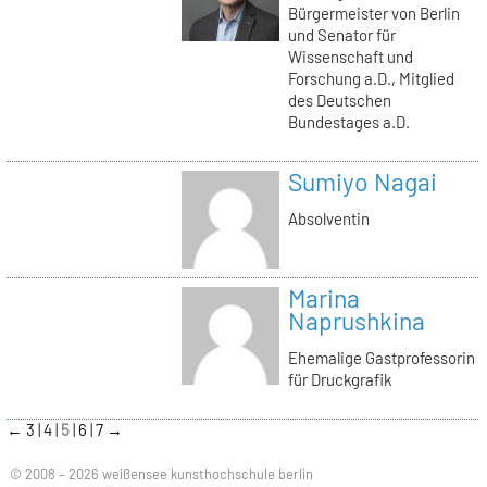
Bürgermeister von Berlin
und Senator für
Wissenschaft und
Forschung a.D., Mitglied
des Deutschen
Bundestages a.D.
Sumiyo Nagai
Absolventin
Marina
Naprushkina
Ehemalige Gastprofessorin
für Druckgrafik
←
3
4
5
6
7
→
© 2008 – 2026 weißensee kunsthochschule berlin