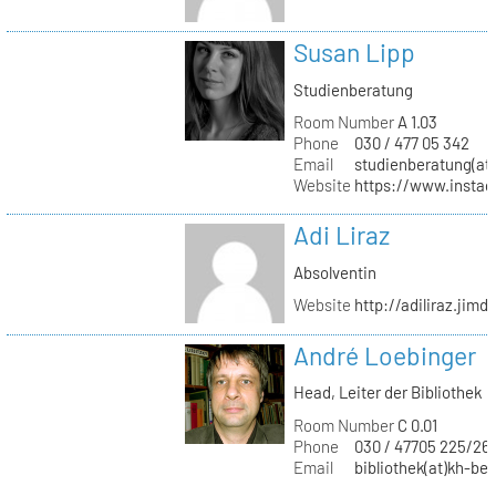
Susan Lipp
Studienberatung
Room Number
A 1.03
Phone
030 / 477 05 342
Email
studienberatung(at)
Website
https://www.instag
Adi Liraz
Absolventin
Website
http://adiliraz.jim
André Loebinger
Head, Leiter der Bibliothek
Room Number
C 0.01
Phone
030 / 47705 225/26
Email
bibliothek(at)kh-ber