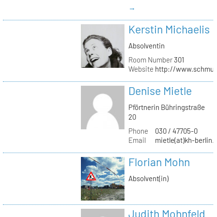
→
Kerstin Michaelis
Absolventin
Room Number
301
Website
http://www.schmu
Denise Mietle
Pförtnerin Bühringstraße
20
Phone
030 / 47705-0
Email
mietle(at)kh-berlin.
Florian Mohn
Absolvent(in)
Judith Mohnfeld