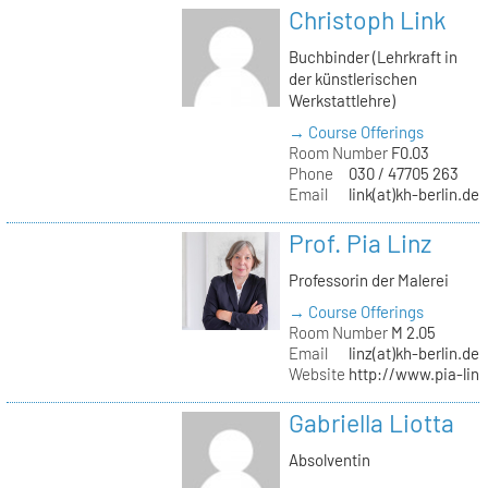
Christoph Link
Buchbinder (Lehrkraft in
der künstlerischen
Werkstattlehre)
→ Course Offerings
Room Number
F0.03
Phone
030 / 47705 263
Email
link(at)kh-berlin.de
Prof. Pia Linz
Professorin der Malerei
→ Course Offerings
Room Number
M 2.05
Email
linz(at)kh-berlin.de
Website
http://www.pia-lin
Gabriella Liotta
Absolventin