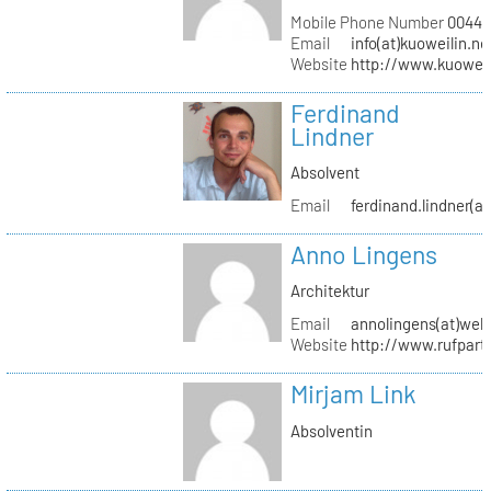
Mobile Phone Number
0044 (
Email
info(at)kuoweilin.ne
Website
http://www.kuoweil
Ferdinand
Lindner
Absolvent
Email
ferdinand.lindner(a
Anno Lingens
Architektur
Email
annolingens(at)web
Website
http://www.rufpart
Mirjam Link
Absolventin