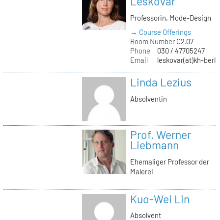
Leskovar
Professorin, Mode-Design
→ Course Offerings
Room Number
C2.07
Phone
030 / 47705247
Email
leskovar(at)kh-berli
Linda Lezius
Absolventin
Prof. Werner
Liebmann
Ehemaliger Professor der
Malerei
Kuo-Wei Lin
Absolvent