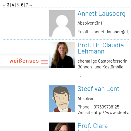
zum
←
3
4
5
6
7
→
Inhalt
Annett Lausberg
Absolvent(in)
Email
annett.lausberg(at
Prof. Dr. Claudia
Lehmann
ehemalige Gastprofessorin
Bühnen- und Kostümbild
→
Steef van Lent
Absolvent
Phone
017699788125
Website
http://www.steefva
Prof. Clara