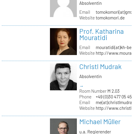
Absolventin
Email
tomokomori(at)gmx
Website
tomokomori.de
Prof. Katharina
Mouratidi
Email
mouratidi(at)kh-ber
Website
http://www.mourati
Christl Mudrak
Absolventin
→
Room Number
M 2.03
Phone
+49 (0)30 477 05 45
Email
me(at)christlmudra
Website
http://www.christ
Michael Müller
u.a. Regierender