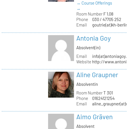
→ Course Offerings
→
Room Number
F 1.08
Phone
030 / 47705 252
Email
goutrie(at)kh-berlin
Antonia Goy
Absolvent(in)
Email
info(at)antoniagoy.
Website
http://www.antoni
Aline Graupner
Absolventin
Room Number
T 301
Phone
01624121254
Email
aline_graupner(at)
Aimo Gräven
Absolvent