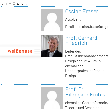
zum
←
1
2
3
4
5
→
Inhalt
Ossian Fraser
Absolvent
Email
ossian.fraser(at)go
Prof. Gerhard
Friedrich
Leiter des
Produktlinienmanagements
Design der BMW Group,
ehemaliger
Honorarprofessor Produkt-
Design
Prof. Dr.
Hildegard Frübis
ehemalige Gastprofessorin,
Theorie und Geschichte