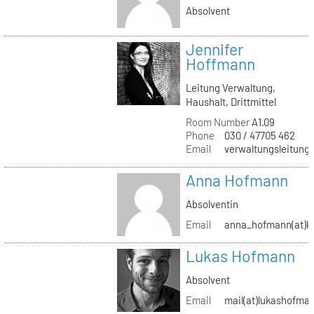
Absolvent
Jennifer
Hoffmann
Leitung Verwaltung,
Haushalt, Drittmittel
Room Number
A1.09
Phone
030 / 47705 462
Email
verwaltungsleitung(
Anna Hofmann
Absolventin
Email
anna_hofmann(at)kh
Lukas Hofmann
Absolvent
Email
mail(at)lukashofma