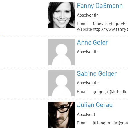
Fanny Gaßmann
Absolventin
Email
fanny_steingraeber
Website
http://www.fannyst
Anne Geier
Absolventin
Sabine Geiger
Absolventin
Email
geiger(at)kh-berlin.
Julian Gerau
Absolvent
Email
juliangerau(at)gmai