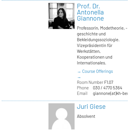
Prof. Dr.
Antonella
Giannone
Professorin, Modetheorie, -
geschichte und
Bekleidungssoziologie.
Vizepräsidentin für
Werkstätten,
Kooperationen und
Internationales.
→ Course Offerings
→
Room Number
F1.07
Phone
030 / 4770 5364
Email
giannone(at)kh-berl
Juri Giese
Absolvent