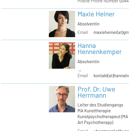
Mobile Phone Number
03441
Maxie Heiner
Absolventin
Email
maxieheiner(at)gmx
Hanna
Hennenkemper
Absolventin
→
Email
kontakt(at)hannah
Prof. Dr. Uwe
Herrmann
Leiter des Studiengangs
MA Kunsttherapie
Kunstpsychotherapeut (MA
Art Psychotherapy)
Email
uherrmann(at)kunstt