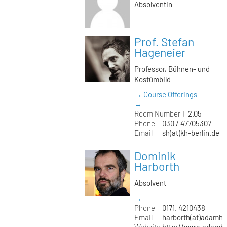
Absolventin
Prof. Stefan
Hageneier
Professor, Bühnen- und
Kostümbild
→ Course Offerings
→
Room Number
T 2.05
Phone
030 / 47705307
Email
sh(at)kh-berlin.de
Dominik
Harborth
Absolvent
→
Phone
0171. 4210438
Email
harborth(at)adamh
Website
http://www.adamha