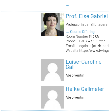
→
Prof. Else Gabriel
Professorin der Bildhauerei
→ Course Offerings
Room Number
M 3.05
Phone
030 / 477 05 227
Email
egabriel(at)kh-berli
Website
http://www.twingab
Luise-Caroline
Gall
Absolventin
Heike Gallmeier
Absolventin