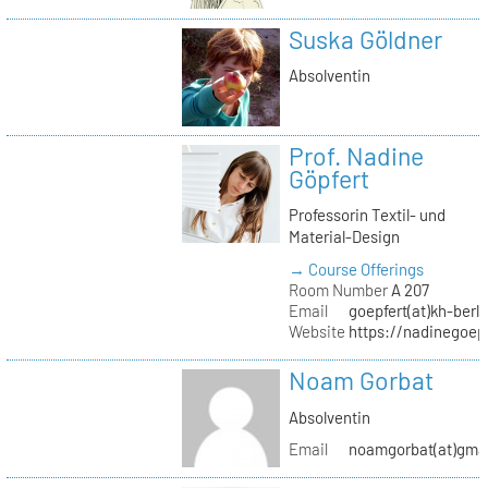
Suska Göldner
Absolventin
Prof. Nadine
Göpfert
Professorin Textil- und
Material-Design
→ Course Offerings
Room Number
A 207
Email
goepfert(at)kh-berli
Website
https://nadinegoep
Noam Gorbat
Absolventin
Email
noamgorbat(at)gma