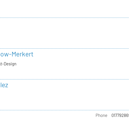
h
now-Merkert
kt-Design
lez
Phone
01779286