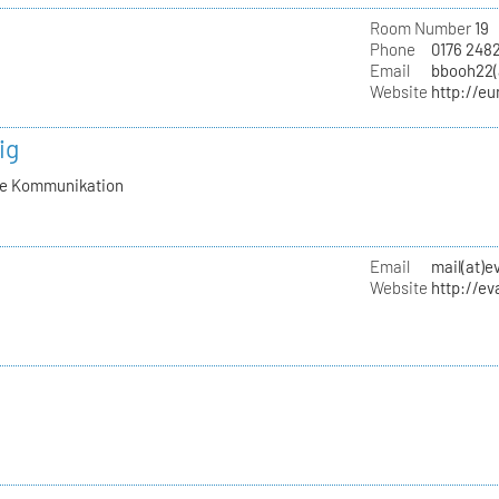
Room Number
19
Phone
0176 248
Email
bbooh22(
Website
http://e
ig
lle Kommunikation
Email
mail(at)
Website
http://e