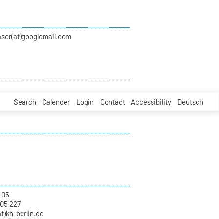
aser(at)googlemail.com
Search
Calender
Login
Contact
Accessibility
Deutsch
.05
 05 227
at)kh-berlin.de