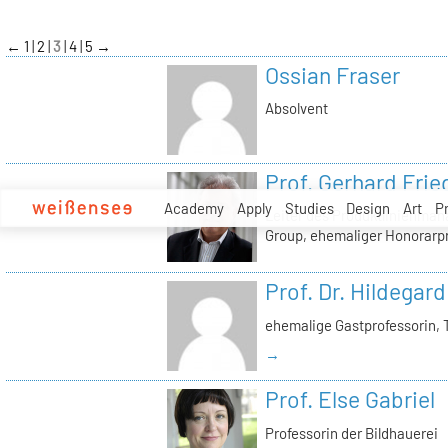
zum
Inhalt
←
1
2
3
4
5
→
Ossian Fraser
Absolvent
Prof. Gerhard Frie
Academy
Apply
Studies
Design
Art
P
Leiter des Produktlinienma
Group, ehemaliger Honorarp
Prof. Dr. Hildegard
ehemalige Gastprofessorin, 
→
Prof. Else Gabriel
Professorin der Bildhauerei