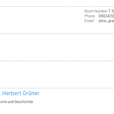
Room Number
T 3
Phone
01624121
Email
aline_gr
l. Herbert Grüner
eorie und Geschichte