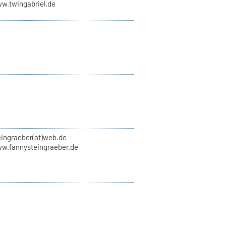
ww.twingabriel.de
eingraeber(at)web.de
ww.fannysteingraeber.de