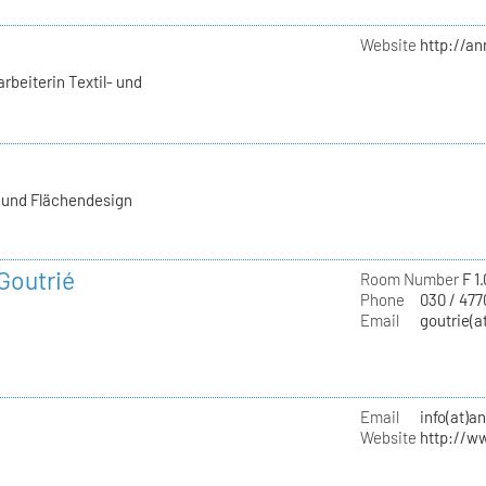
Website
http://a
rbeiterin Textil- und
- und Flächendesign
 Goutrié
Room Number
F 1
Phone
030 / 477
Email
goutrie(a
Email
info(at)a
Website
http://w