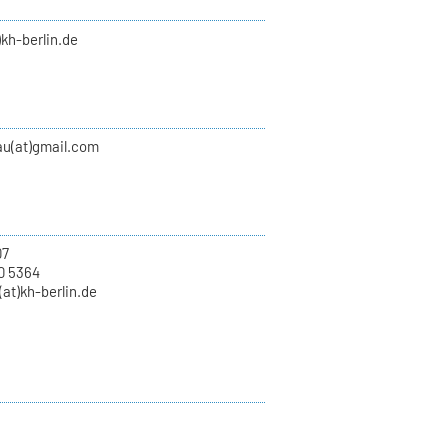
)kh-berlin.de
au(at)gmail.com
07
0 5364
at)kh-berlin.de