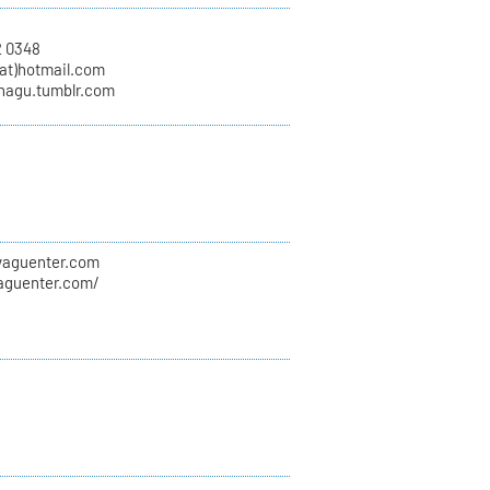
2 0348
at)hotmail.com
unagu.tumblr.com
evaguenter.com
vaguenter.com/