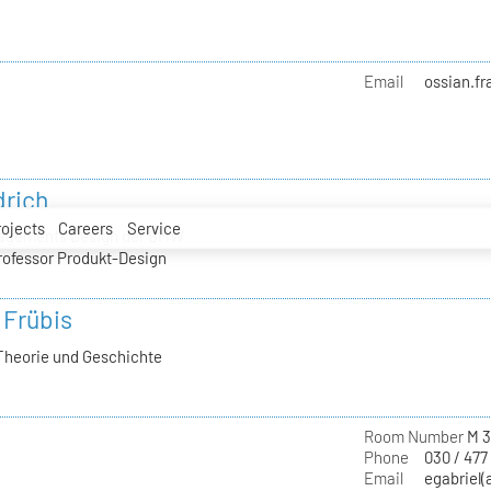
Email
ossian.fr
drich
rojects
Careers
Service
nagements Design der BMW
rofessor Produkt-Design
 Frübis
Theorie und Geschichte
Room Number
M 3
Phone
030 / 477
Email
egabriel(