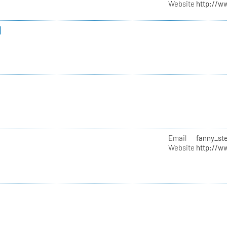
Website
http://w
l
Email
fanny_st
Website
http://w