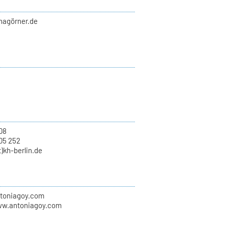
nnagörner.de
.08
05 252
t)kh-berlin.de
ntoniagoy.com
ww.antoniagoy.com