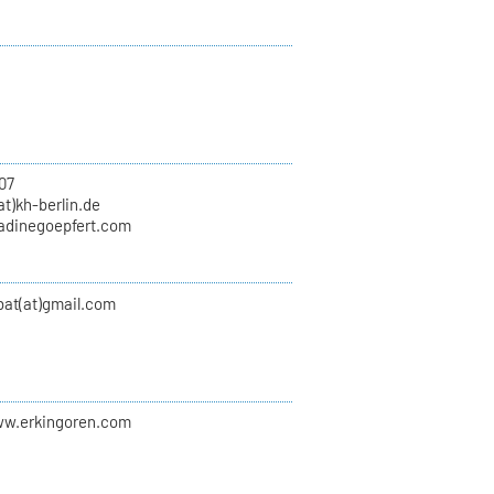
07
at)kh-berlin.de
nadinegoepfert.com
at(at)gmail.com
ww.erkingoren.com