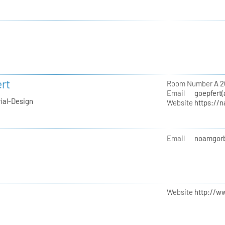
rt
Room Number
A 2
Email
goepfert(
rial-Design
Website
https://
Email
noamgorb
Website
http://w