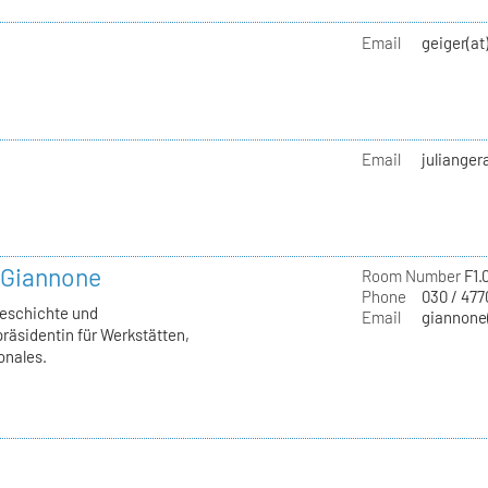
Email
geiger(at
Email
julianger
a Giannone
Room Number
F1.
Phone
030 / 477
geschichte und
Email
giannone(
räsidentin für Werkstätten,
onales.