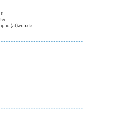
01
254
aupner(at)web.de