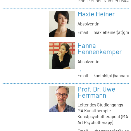
Mobile Phone Number
03441
Maxie Heiner
Absolventin
Email
maxieheiner(at)gmx
Hanna
Hennenkemper
Absolventin
→
Email
kontakt(at)hannah
Prof. Dr. Uwe
Herrmann
Leiter des Studiengangs
MA Kunsttherapie
Kunstpsychotherapeut (MA
Art Psychotherapy)
Email
uherrmann(at)kunstt