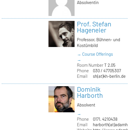
Absolventin
Prof. Stefan
Hageneier
Professor, Bühnen- und
Kostümbild
→ Course Offerings
→
Room Number
T 2.05
Phone
030 / 47705307
Email
sh(at)kh-berlin.de
Dominik
Harborth
Absolvent
→
Phone
0171. 4210438
Email
harborth(at)adamh
Website
http://www.adamha