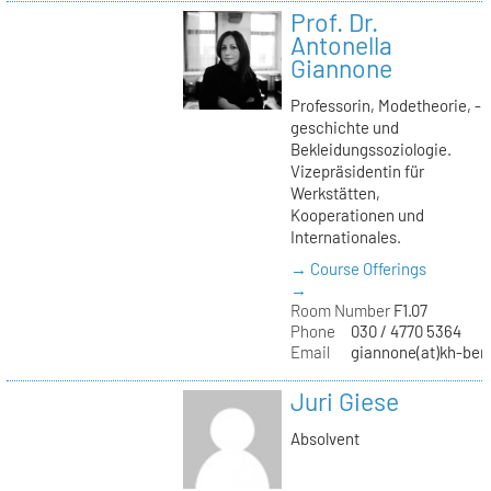
Prof. Dr.
Antonella
Giannone
Professorin, Modetheorie, -
geschichte und
Bekleidungssoziologie.
Vizepräsidentin für
Werkstätten,
Kooperationen und
Internationales.
→ Course Offerings
→
Room Number
F1.07
Phone
030 / 4770 5364
Email
giannone(at)kh-berl
Juri Giese
Absolvent