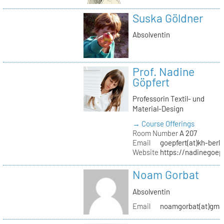
Suska Göldner
Absolventin
Prof. Nadine
Göpfert
Professorin Textil- und
Material-Design
→ Course Offerings
Room Number
A 207
Email
goepfert(at)kh-berli
Website
https://nadinegoep
Noam Gorbat
Absolventin
Email
noamgorbat(at)gma