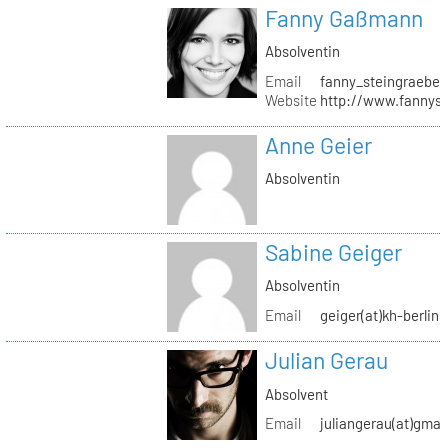
Fanny Gaßmann
Absolventin
Email
fanny_steingraeber
Website
http://www.fannyst
Anne Geier
Absolventin
Sabine Geiger
Absolventin
Email
geiger(at)kh-berlin.
Julian Gerau
Absolvent
Email
juliangerau(at)gmai