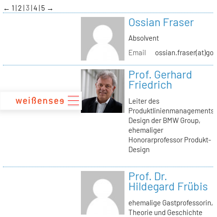
zum
←
1
2
3
4
5
→
Inhalt
Ossian Fraser
Absolvent
Email
ossian.fraser(at)go
Prof. Gerhard
Friedrich
Leiter des
Produktlinienmanagements
Design der BMW Group,
ehemaliger
Honorarprofessor Produkt-
Design
Prof. Dr.
Hildegard Frübis
ehemalige Gastprofessorin,
Theorie und Geschichte