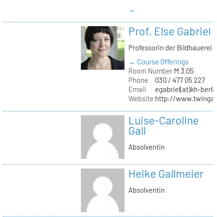
→
Prof. Else Gabriel
Professorin der Bildhauerei
→ Course Offerings
Room Number
M 3.05
Phone
030 / 477 05 227
Email
egabriel(at)kh-berli
Website
http://www.twingab
Luise-Caroline
Gall
Absolventin
Heike Gallmeier
Absolventin