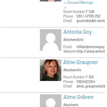
→ Course Offerings
→
Room Number
F 1.08
Phone
030 / 47705 252
Email
goutrie(at)kh-berlin
Antonia Goy
Absolvent(in)
Email
info(at)antoniagoy.
Website
http://www.antoni
Aline Graupner
Absolventin
Room Number
T 301
Phone
01624121254
Email
aline_graupner(at)
Aimo Gräven
Absolvent