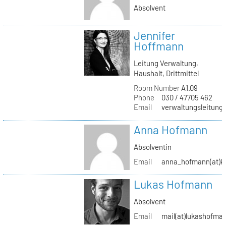
Absolvent
Jennifer
Hoffmann
Leitung Verwaltung,
Haushalt, Drittmittel
Room Number
A1.09
Phone
030 / 47705 462
Email
verwaltungsleitung(
Anna Hofmann
Absolventin
Email
anna_hofmann(at)kh
Lukas Hofmann
Absolvent
Email
mail(at)lukashofma