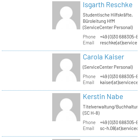
Isgarth Reschke
Studentische Hilfskräfte,
Büroleitung HfM
(ServiceCenter Personal)
Phone
+49 (0)30 688305-8
Email
reschke(at)service
Carola Kaiser
(ServiceCenter Personal)
Phone
+49 (0)30 688305-8
Email
kaiser(at)servicece
Kerstin Nabe
Titelverwaltung/Buchhaltun
(SC H-8)
Phone
+49 (0)30 688305-8
Email
sc-h.08(at)servicec