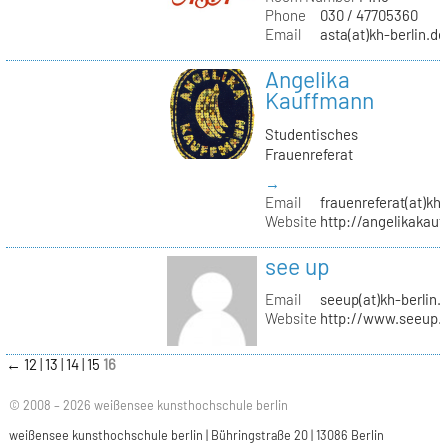
Phone
030 / 47705360
Email
asta(at)kh-berlin.de
Angelika
Kauffmann
Studentisches
Frauenreferat
→
Email
frauenreferat(at)kh-
Website
http://angelikakau
see up
Email
seeup(at)kh-berlin.
Website
http://www.seeup.
←
12
13
14
15
16
© 2008 – 2026 weißensee kunsthochschule berlin
weißensee kunsthochschule berlin | Bühringstraße 20 | 13086 Berlin