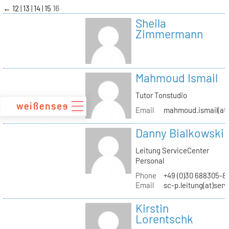
zum
←
12
13
14
15
16
Inhalt
Sheila
Zimmermann
Mahmoud Ismail
Tutor Tonstudio
Email
mahmoud.ismail(at)
Danny Bialkowski
Leitung ServiceCenter
Personal
Phone
+49 (0)30 688305-8
Email
sc-p.leitung(at)ser
Kirstin
Lorentschk