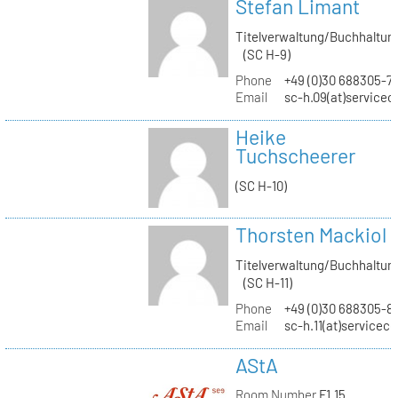
Stefan Limant
Titelverwaltung/Buchhaltun
(SC H-9)
Phone
+49 (0)30 688305-7
Email
sc-h.09(at)servicec
Heike
Tuchscheerer
(SC H-10)
Thorsten Mackiol
Titelverwaltung/Buchhaltun
(SC H-11)
Phone
+49 (0)30 688305-8
Email
sc-h.11(at)servicec
AStA
Room Number
F1.15