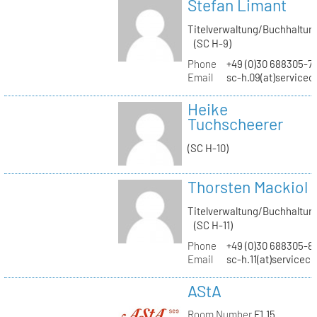
Stefan Limant
Titelverwaltung/Buchhaltun
(SC H-9)
Phone
+49 (0)30 688305-7
Email
sc-h.09(at)servicec
Heike
Tuchscheerer
(SC H-10)
Thorsten Mackiol
Titelverwaltung/Buchhaltun
(SC H-11)
Phone
+49 (0)30 688305-8
Email
sc-h.11(at)servicec
AStA
Room Number
F1.15