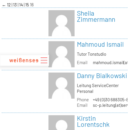
zum
←
12
13
14
15
16
Inhalt
Sheila
Zimmermann
Mahmoud Ismail
Tutor Tonstudio
Email
mahmoud.ismail(at)
Danny Bialkowski
Leitung ServiceCenter
Personal
Phone
+49 (0)30 688305-8
Email
sc-p.leitung(at)ser
Kirstin
Lorentschk