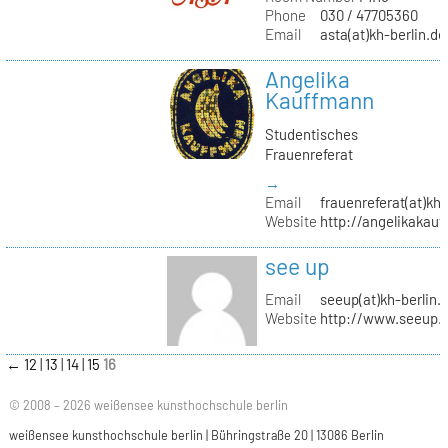
Phone
030 / 47705360
Email
asta(at)kh-berlin.de
Angelika
Kauffmann
Studentisches
Frauenreferat
→
Email
frauenreferat(at)kh-
Website
http://angelikakau
see up
Email
seeup(at)kh-berlin.
Website
http://www.seeup.
←
12
13
14
15
16
© 2008 – 2026 weißensee kunsthochschule berlin
weißensee kunsthochschule berlin | Bühringstraße 20 | 13086 Berlin