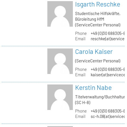
Isgarth Reschke
Studentische Hilfskräfte,
Büroleitung HfM
(ServiceCenter Personal)
Phone
+49 (0)30 688305-8
Email
reschke(at)service
Carola Kaiser
(ServiceCenter Personal)
Phone
+49 (0)30 688305-8
Email
kaiser(at)servicece
Kerstin Nabe
Titelverwaltung/Buchhaltun
(SC H-8)
Phone
+49 (0)30 688305-8
Email
sc-h.08(at)servicec