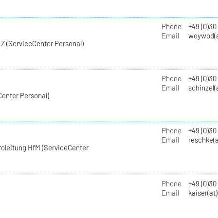
Phone
+49 (0)30
Email
woywod(a
Z (ServiceCenter Personal)
Phone
+49 (0)30
Email
schinzel(
Center Personal)
Phone
+49 (0)3
Email
reschke(a
roleitung HfM (ServiceCenter
Phone
+49 (0)30
Email
kaiser(at