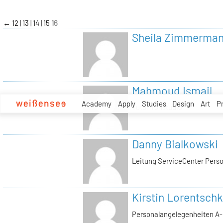
zum
Inhalt
←
12
13
14
15
16
Sheila Zimmerma
Mahmoud Ismail
Academy
Apply
Studies
Design
Art
P
Tutor Tonstudio
Danny Bialkowski
Leitung ServiceCenter Perso
Kirstin Lorentschk
Personalangelegenheiten A-