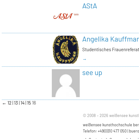
AStA
Angelika Kauffma
Studentisches Frauenrefera
→
see up
←
12
13
14
15
16
© 2008 – 2026 weißensee kunst
weißensee kunsthochschule berli
Telefon: +49(0)30 477 050 |
buero