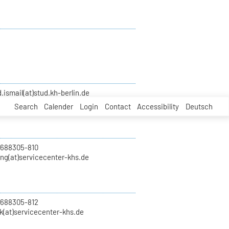
smail(at)stud.kh-berlin.de
Search
Calender
Login
Contact
Accessibility
Deutsch
 688305-810
ung(at)servicecenter-khs.de
 688305-812
k(at)servicecenter-khs.de