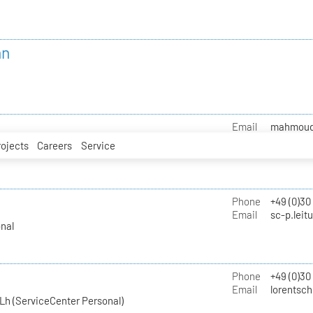
nn
Email
mahmoud.i
rojects
Careers
Service
Phone
+49 (0)30
Email
sc-p.leit
nal
Phone
+49 (0)30
Email
lorentsch
Lh (ServiceCenter Personal)