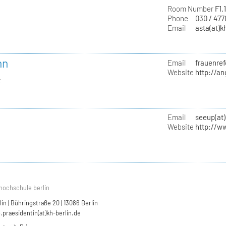
Room Number
F1.
Phone
030 / 47
Email
asta(at)k
nn
Email
frauenref
Website
http://a
t
Email
seeup(at)
Website
http://w
hochschule berlin
n | Bühringstraße 20 | 13086 Berlin
.praesidentin(at)kh-berlin.de