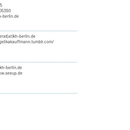
15
705360
h-berlin.de
erat(at)kh-berlin.de
ngelikakauffmann.tumblr.com/
kh-berlin.de
ww.seeup.de