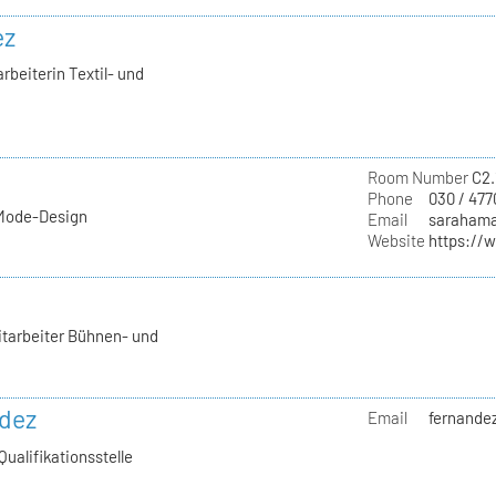
ez
rbeiterin Textil- und
Room Number
C2.
Phone
030 / 477
 Mode-Design
Email
sarahama
Website
https://
itarbeiter Bühnen- und
ndez
Email
fernandez
Qualifikationsstelle