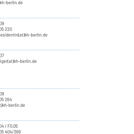
)kh-berlin.de
09
05 220
esidentin(at)kh-berlin.de
07
eiger(at)kh-berlin.de
09
05 264
t)kh-berlin.de
04 / F0.05
05 404/366