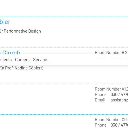
bler
ür Performative Design
a Glomb
Room Number
A 2
Email
essi.glom
rojects
Careers
Service
telles Gestalten, Textil- und
ür Prof. Nadine Göpfert)
Room Number
A1.
Phone
030 / 477
Email
assistenz
Room Number
C0.
Phone
030 / 477