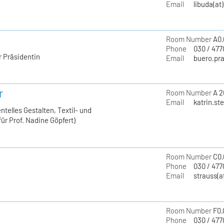
Email
libuda(at
Room Number
A0.
Phone
030 / 477
r Präsidentin
Email
buero.pra
r
Room Number
A 2
Email
katrin.st
telles Gestalten, Textil- und
ür Prof. Nadine Göpfert)
Room Number
C0.
Phone
030 / 477
Email
strauss(a
Room Number
F0.
Phone
030 / 477