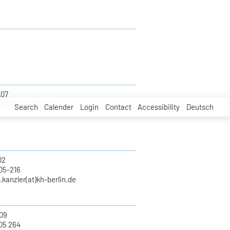
.07
b(at)kh-berlin.de
Search
Calender
Login
Contact
Accessibility
Deutsch
02
05-216
.kanzler(at)kh-berlin.de
09
05 264