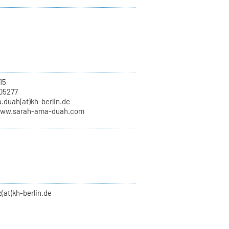
15
05277
.duah(at)kh-berlin.de
www.sarah-ama-duah.com
(at)kh-berlin.de