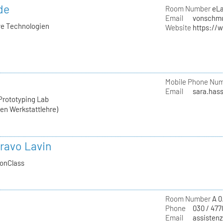
de
Room Number
eL
Email
vonschmu
ive Technologien
Website
https://
Mobile Phone Nu
Email
sara.hass
Prototyping Lab
hen Werkstattlehre)
ravo Lavin
ionClass
Room Number
A 0
Phone
030 / 477
Email
assistenz