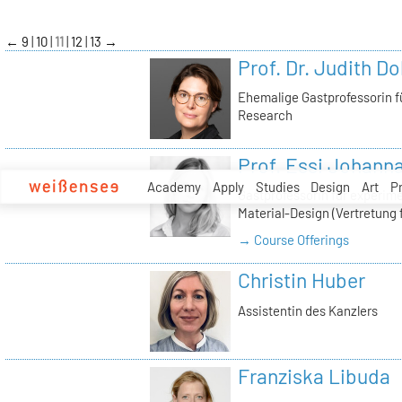
zum
Inhalt
←
9
10
11
12
13
→
Prof. Dr. Judith Do
Ehemalige Gastprofessorin f
Research
Prof. Essi Johann
Academy
Apply
Studies
Design
Art
P
Gastprofessorin für experimen
Material-Design (Vertretung f
→ Course Offerings
Christin Huber
Assistentin des Kanzlers
Franziska Libuda