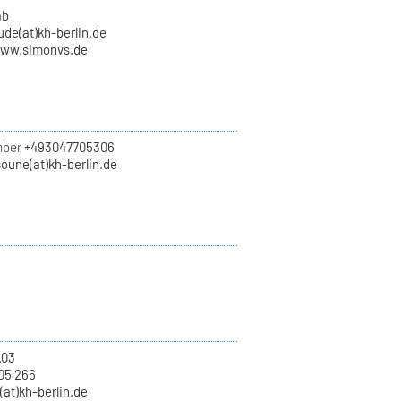
ab
de(at)kh-berlin.de
www.simonvs.de
mber
+493047705306
oune(at)kh-berlin.de
.03
05 266
(at)kh-berlin.de