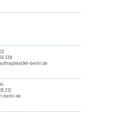
02
05 338
uftragte(at)kh-berlin.de
04
05 212
kh-berlin.de