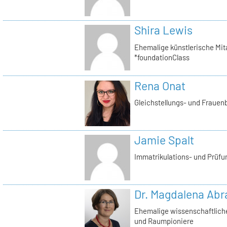
Shira Lewis
Ehemalige künstlerische Mita
*foundationClass
Rena Onat
Gleichstellungs- und Frauenb
Jamie Spalt
Immatrikulations- und Prüfu
Dr. Magdalena Ab
Ehemalige wissenschaftliche 
und Raumpioniere