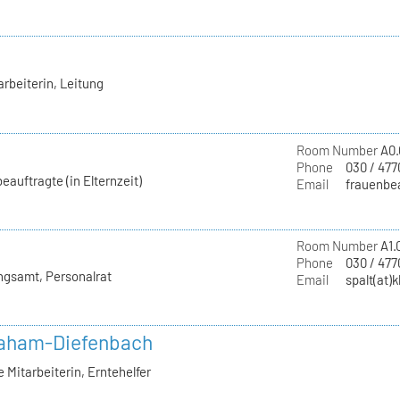
rbeiterin, Leitung
Room Number
A0.
Phone
030 / 477
eauftragte (in Elternzeit)
Email
frauenbea
Room Number
A1.
Phone
030 / 477
ngsamt, Personalrat
Email
spalt(at)
raham-Diefenbach
Mitarbeiterin, Erntehelfer