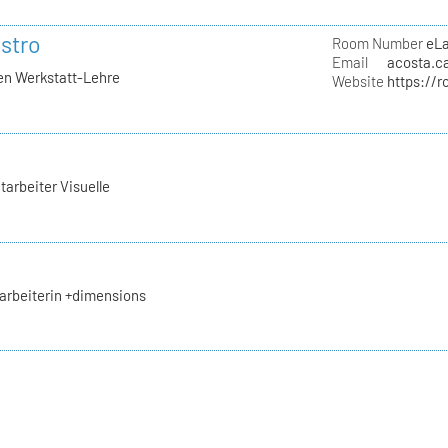
stro
Room Number
eL
Email
acosta.ca
hen Werkstatt-Lehre
Website
https://r
tarbeiter Visuelle
arbeiterin +dimensions