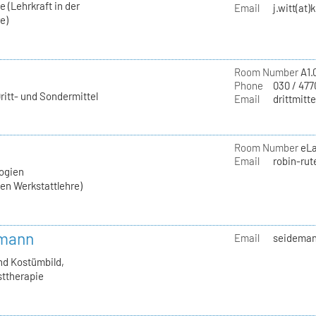
 (Lehrkraft in der
Email
j.witt(at)
e)
Room Number
A1.
Phone
030 / 477
ritt- und Sondermittel
Email
drittmitte
Room Number
eL
Email
robin-rut
ogien
hen Werkstattlehre)
emann
Email
seideman
nd Kostümbild,
sttherapie