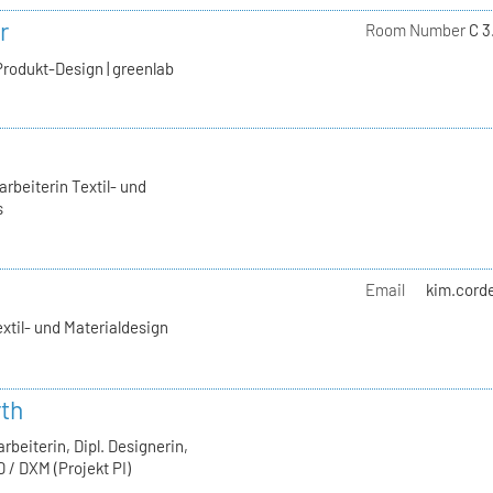
r
Room Number
C 3
Produkt-Design | greenlab
rbeiterin Textil- und
s
Email
kim.corde
extil- und Materialdesign
rth
rbeiterin, Dipl. Designerin,
 / DXM (Projekt PI)