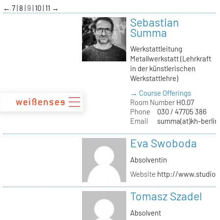
zum
←
7
8
9
10
11
→
Inhalt
Sebastian
Summa
Werkstattleitung
Metallwerkstatt (Lehrkraft
in der künstlerischen
Werkstattlehre)
→ Course Offerings
Room Number
H0.07
Phone
030 / 47705 386
Email
summa(at)kh-berlin
Eva Swoboda
Absolventin
Website
http://www.studio
Tomasz Szadel
Absolvent