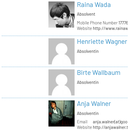
Raina Wada
Absolvent
Mobile Phone Number
17776
Website
http://www.rainaw
Henriette Wagner
Absolventin
Birte Wallbaum
Absolventin
Anja Walner
Absolventin
Email
anja.walner(at)goo
Website
http://anjawalner.t