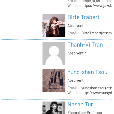
Email
timpe(at)kh-berlin.
Website
https://www.jakob
Birte Trabert
Absolventin
Email
BirteTrabert(at)gmx
Thanh-Vi Tran
Absolventin
Yung-shan Tsou
Absolventin
Email
yungshan.tsou(at)g
Website
http://www.yungsh
Nasan Tur
Ehemaliger Professor