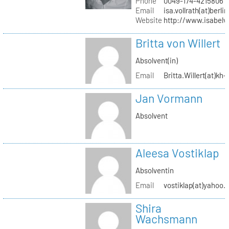
Phone
0049-174-4215806
Email
isa.vollrath(at)berli
Website
http://www.isabelv
Britta von Willert
Absolvent(in)
Email
Britta.Willert(at)kh-
Jan Vormann
Absolvent
Aleesa Vostiklap
Absolventin
Email
vostiklap(at)yahoo.
Shira
Wachsmann