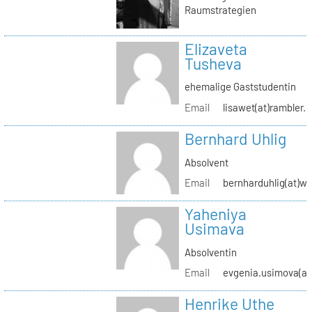
Raumstrategien
Elizaveta
Tusheva
ehemalige Gaststudentin
Email
lisawet(at)rambler.r
Bernhard Uhlig
Absolvent
Email
bernharduhlig(at)w
Yaheniya
Usimava
Absolventin
Email
evgenia.usimova(at
Henrike Uthe