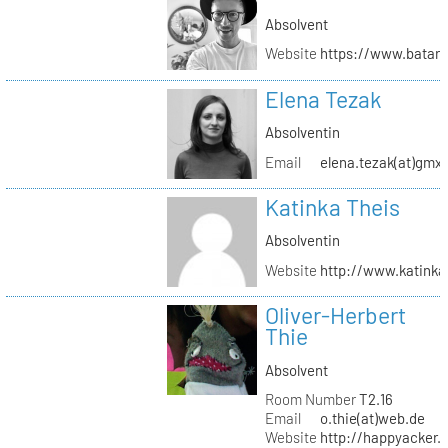
Absolvent
Website
https://www.batar
Elena Tezak
Absolventin
Email
elena.tezak(at)gmx
Katinka Theis
Absolventin
Website
http://www.katinka
Oliver-Herbert
Thie
Absolvent
Room Number
T2.16
Email
o.thie(at)web.de
Website
http://happyacker.