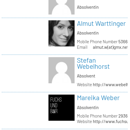
Absolventin
Almut Warttinger
Absolventin
Mobile Phone Number
53660
Email
almut.w(at)gmx.net
Stefan
Webelhorst
Absolvent
Website
http://www.webelh
Mareika Weber
Absolventin
Mobile Phone Number
29360
Website
http://www.fuchsu