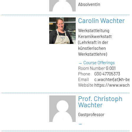
Absolventin
Carolin Wachter
Werkstattleitung
Keramikwerkstatt
(Lehrkraft in der
künstlerischen
Werkstattlehre)
→ Course Offerings
Room Number
G 001
Phone
030 47705373
Email
c.wachter(at)kh-ber
Website
https://www.wachte
Prof. Christoph
Wachter
Gastprofessor
→