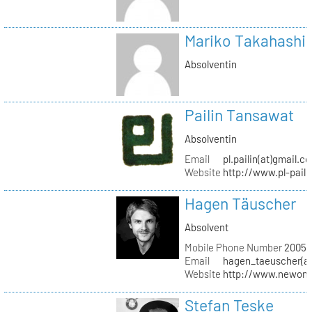
Mariko Takahashi
Absolventin
Pailin Tansawat
Absolventin
Email
pl.pailin(at)gmail.c
Website
http://www.pl-pail
Hagen Täuscher
Absolvent
Mobile Phone Number
20056
Email
hagen_taeuscher(a
Website
http://www.newon-
Stefan Teske