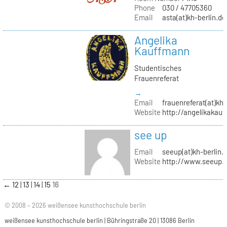
Phone
030 / 47705360
Email
asta(at)kh-berlin.de
Angelika
Kauffmann
Studentisches
Frauenreferat
→
Email
frauenreferat(at)kh-
Website
http://angelikakau
see up
Email
seeup(at)kh-berlin.
Website
http://www.seeup.
←
12
13
14
15
16
© 2008 – 2026 weißensee kunsthochschule berlin
weißensee kunsthochschule berlin | Bühringstraße 20 | 13086 Berlin