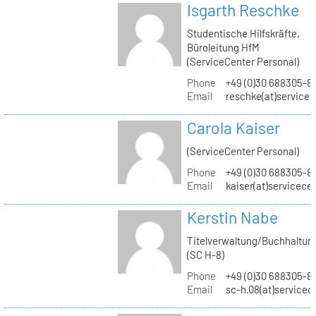
Isgarth Reschke
Studentische Hilfskräfte,
Büroleitung HfM
(ServiceCenter Personal)
Phone
+49 (0)30 688305-8
Email
reschke(at)service
Carola Kaiser
(ServiceCenter Personal)
Phone
+49 (0)30 688305-8
Email
kaiser(at)servicece
Kerstin Nabe
Titelverwaltung/Buchhaltun
(SC H-8)
Phone
+49 (0)30 688305-8
Email
sc-h.08(at)servicec