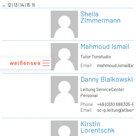
zum
←
12
13
14
15
16
Inhalt
Sheila
Zimmermann
Mahmoud Ismail
Tutor Tonstudio
Email
mahmoud.ismail(at)
Danny Bialkowski
Leitung ServiceCenter
Personal
Phone
+49 (0)30 688305-8
Email
sc-p.leitung(at)ser
Kirstin
Lorentschk