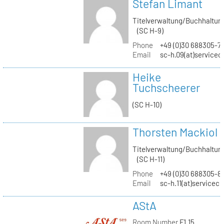
Stefan Limant
Titelverwaltung/Buchhaltun
(SC H-9)
Phone
+49 (0)30 688305-7
Email
sc-h.09(at)servicec
Heike
Tuchscheerer
(SC H-10)
Thorsten Mackiol
Titelverwaltung/Buchhaltun
(SC H-11)
Phone
+49 (0)30 688305-8
Email
sc-h.11(at)servicec
AStA
Room Number
F1.15