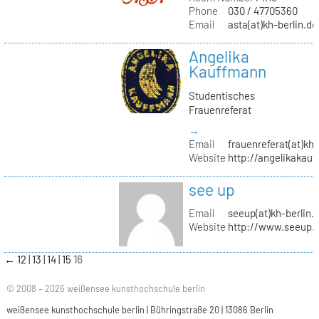
Phone
030 / 47705360
Email
asta(at)kh-berlin.de
Angelika
Kauffmann
Studentisches
Frauenreferat
→
Email
frauenreferat(at)kh-
Website
http://angelikakau
see up
Email
seeup(at)kh-berlin.
Website
http://www.seeup.
←
12
13
14
15
16
© 2008 – 2026 weißensee kunsthochschule berlin
weißensee kunsthochschule berlin | Bühringstraße 20 | 13086 Berlin