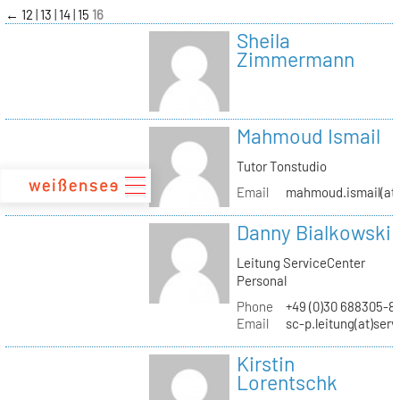
zum
←
12
13
14
15
16
Inhalt
Sheila
Zimmermann
Mahmoud Ismail
Tutor Tonstudio
Email
mahmoud.ismail(at)
Danny Bialkowski
Leitung ServiceCenter
Personal
Phone
+49 (0)30 688305-8
Email
sc-p.leitung(at)ser
Kirstin
Lorentschk