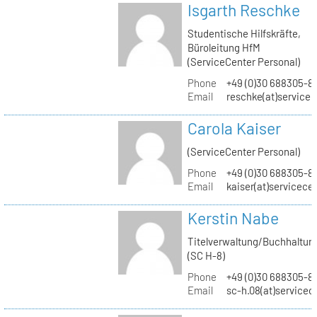
Isgarth Reschke
Studentische Hilfskräfte,
Büroleitung HfM
(ServiceCenter Personal)
Phone
+49 (0)30 688305-8
Email
reschke(at)service
Carola Kaiser
(ServiceCenter Personal)
Phone
+49 (0)30 688305-8
Email
kaiser(at)servicece
Kerstin Nabe
Titelverwaltung/Buchhaltun
(SC H-8)
Phone
+49 (0)30 688305-8
Email
sc-h.08(at)servicec