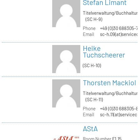
Stefan Limant
Titelverwaltung/Buchhaltun
(SC H-9)
Phone
+49 (0)30 688305-7
Email
sc-h.09(at)servicec
Heike
Tuchscheerer
(SC H-10)
Thorsten Mackiol
Titelverwaltung/Buchhaltun
(SC H-11)
Phone
+49 (0)30 688305-8
Email
sc-h.11(at)servicec
AStA
Room Number
F1.15