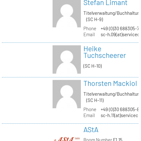
Stefan Limant
Titelverwaltung/Buchhaltun
(SC H-9)
Phone
+49 (0)30 688305-7
Email
sc-h.09(at)servicec
Heike
Tuchscheerer
(SC H-10)
Thorsten Mackiol
Titelverwaltung/Buchhaltun
(SC H-11)
Phone
+49 (0)30 688305-8
Email
sc-h.11(at)servicec
AStA
Room Number
F1.15