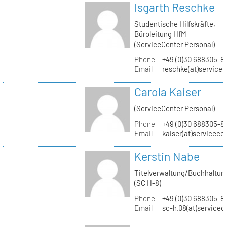
Isgarth Reschke
Studentische Hilfskräfte,
Büroleitung HfM
(ServiceCenter Personal)
Phone
+49 (0)30 688305-8
Email
reschke(at)service
Carola Kaiser
(ServiceCenter Personal)
Phone
+49 (0)30 688305-8
Email
kaiser(at)servicece
Kerstin Nabe
Titelverwaltung/Buchhaltun
(SC H-8)
Phone
+49 (0)30 688305-8
Email
sc-h.08(at)servicec