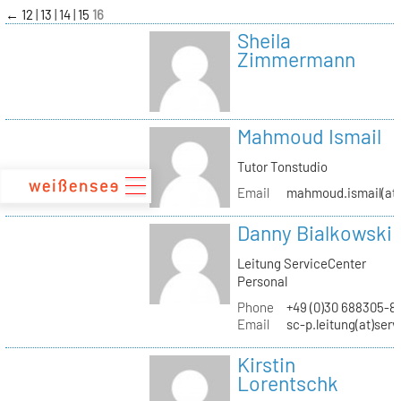
zum
←
12
13
14
15
16
Inhalt
Sheila
Zimmermann
Mahmoud Ismail
Tutor Tonstudio
Email
mahmoud.ismail(at)
Danny Bialkowski
Leitung ServiceCenter
Personal
Phone
+49 (0)30 688305-8
Email
sc-p.leitung(at)ser
Kirstin
Lorentschk