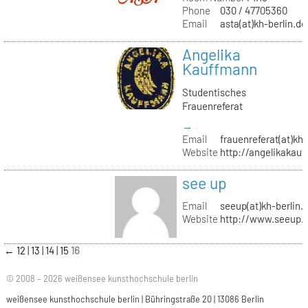
Phone
030 / 47705360
Email
asta(at)kh-berlin.de
Angelika
Kauffmann
Studentisches
Frauenreferat
→
Email
frauenreferat(at)kh-
Website
http://angelikakau
see up
Email
seeup(at)kh-berlin.
Website
http://www.seeup.
←
12
13
14
15
16
© 2008 – 2026 weißensee kunsthochschule berlin
weißensee kunsthochschule berlin | Bühringstraße 20 | 13086 Berlin