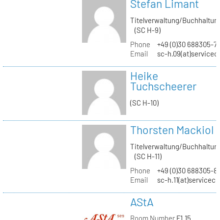
Stefan Limant
Titelverwaltung/Buchhaltun
(SC H-9)
Phone
+49 (0)30 688305-7
Email
sc-h.09(at)servicec
Heike
Tuchscheerer
(SC H-10)
Thorsten Mackiol
Titelverwaltung/Buchhaltun
(SC H-11)
Phone
+49 (0)30 688305-8
Email
sc-h.11(at)servicec
AStA
Room Number
F1.15