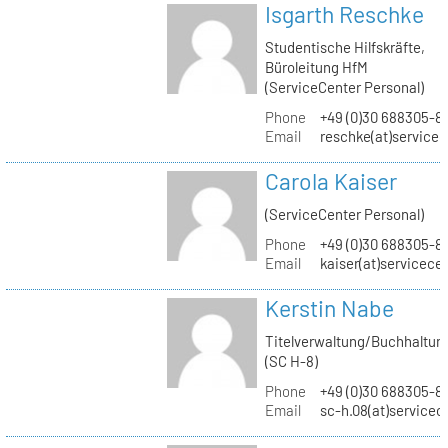
Isgarth Reschke
Studentische Hilfskräfte,
Büroleitung HfM
(ServiceCenter Personal)
Phone
+49 (0)30 688305-8
Email
reschke(at)service
Carola Kaiser
(ServiceCenter Personal)
Phone
+49 (0)30 688305-8
Email
kaiser(at)servicece
Kerstin Nabe
Titelverwaltung/Buchhaltun
(SC H-8)
Phone
+49 (0)30 688305-8
Email
sc-h.08(at)servicec