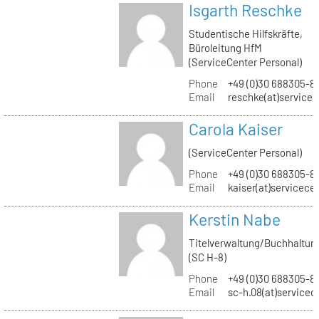
Isgarth Reschke
Studentische Hilfskräfte,
Büroleitung HfM
(ServiceCenter Personal)
Phone
+49 (0)30 688305-8
Email
reschke(at)service
Carola Kaiser
(ServiceCenter Personal)
Phone
+49 (0)30 688305-8
Email
kaiser(at)servicece
Kerstin Nabe
Titelverwaltung/Buchhaltun
(SC H-8)
Phone
+49 (0)30 688305-8
Email
sc-h.08(at)servicec