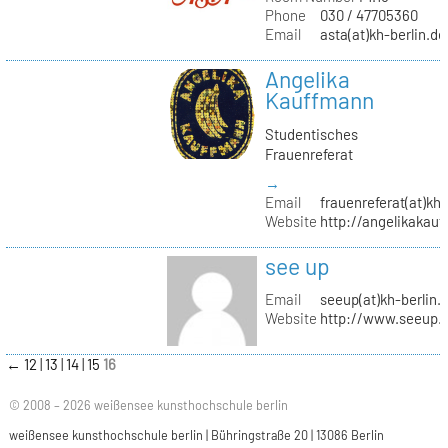
Phone
030 / 47705360
Email
asta(at)kh-berlin.de
Angelika
Kauffmann
Studentisches
Frauenreferat
→
Email
frauenreferat(at)kh-
Website
http://angelikakau
see up
Email
seeup(at)kh-berlin.
Website
http://www.seeup.
←
12
13
14
15
16
© 2008 – 2026 weißensee kunsthochschule berlin
weißensee kunsthochschule berlin | Bühringstraße 20 | 13086 Berlin