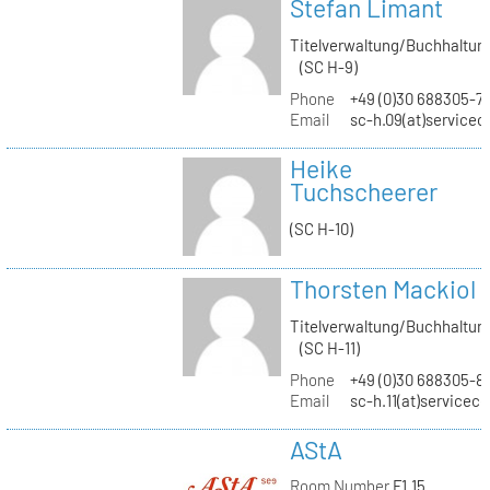
Stefan Limant
Titelverwaltung/Buchhaltun
(SC H-9)
Phone
+49 (0)30 688305-7
Email
sc-h.09(at)servicec
Heike
Tuchscheerer
(SC H-10)
Thorsten Mackiol
Titelverwaltung/Buchhaltun
(SC H-11)
Phone
+49 (0)30 688305-8
Email
sc-h.11(at)servicec
AStA
Room Number
F1.15