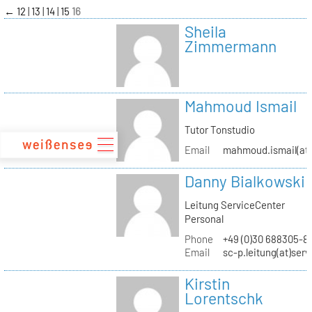
zum
←
12
13
14
15
16
Inhalt
Sheila
Zimmermann
Mahmoud Ismail
Tutor Tonstudio
Email
mahmoud.ismail(at)
Danny Bialkowski
Leitung ServiceCenter
Personal
Phone
+49 (0)30 688305-8
Email
sc-p.leitung(at)ser
Kirstin
Lorentschk