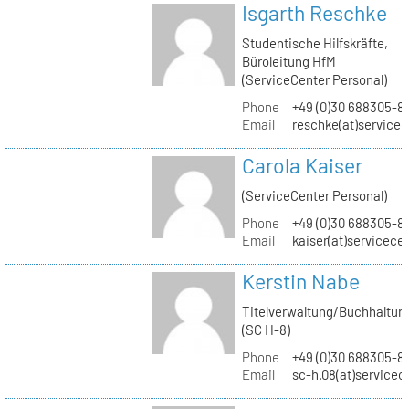
Isgarth Reschke
Studentische Hilfskräfte,
Büroleitung HfM
(ServiceCenter Personal)
Phone
+49 (0)30 688305-8
Email
reschke(at)service
Carola Kaiser
(ServiceCenter Personal)
Phone
+49 (0)30 688305-8
Email
kaiser(at)servicece
Kerstin Nabe
Titelverwaltung/Buchhaltun
(SC H-8)
Phone
+49 (0)30 688305-8
Email
sc-h.08(at)servicec