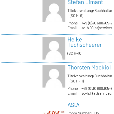
Stefan Limant
Titelverwaltung/Buchhaltun
(SC H-9)
Phone
+49 (0)30 688305-7
Email
sc-h.09(at)servicec
Heike
Tuchscheerer
(SC H-10)
Thorsten Mackiol
Titelverwaltung/Buchhaltun
(SC H-11)
Phone
+49 (0)30 688305-8
Email
sc-h.11(at)servicec
AStA
Room Number
F1.15