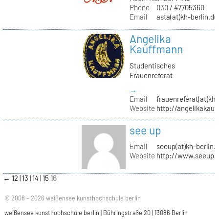
Phone
030 / 47705360
Email
asta(at)kh-berlin.de
Angelika
Kauffmann
Studentisches
Frauenreferat
→
Email
frauenreferat(at)kh-
Website
http://angelikakau
see up
Email
seeup(at)kh-berlin.
Website
http://www.seeup.
←
12
13
14
15
16
© 2008 – 2026 weißensee kunsthochschule berlin
weißensee kunsthochschule berlin | Bühringstraße 20 | 13086 Berlin