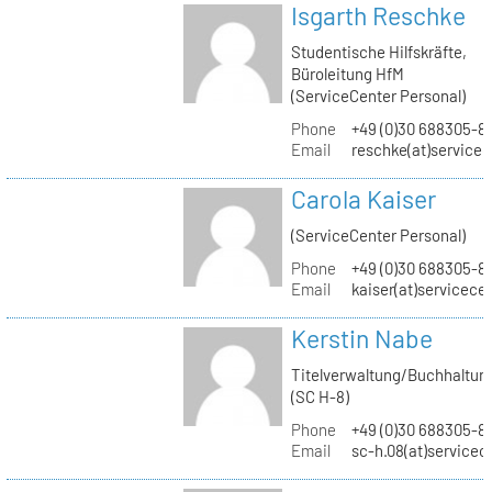
Isgarth Reschke
Studentische Hilfskräfte,
Büroleitung HfM
(ServiceCenter Personal)
Phone
+49 (0)30 688305-8
Email
reschke(at)service
Carola Kaiser
(ServiceCenter Personal)
Phone
+49 (0)30 688305-8
Email
kaiser(at)servicece
Kerstin Nabe
Titelverwaltung/Buchhaltun
(SC H-8)
Phone
+49 (0)30 688305-8
Email
sc-h.08(at)servicec