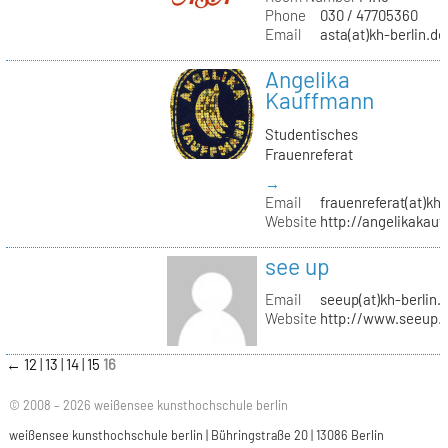
Phone
030 / 47705360
Email
asta(at)kh-berlin.de
Angelika
Kauffmann
Studentisches
Frauenreferat
→
Email
frauenreferat(at)kh-
Website
http://angelikakau
see up
Email
seeup(at)kh-berlin.
Website
http://www.seeup.
←
12
13
14
15
16
© 2008 – 2026 weißensee kunsthochschule berlin
weißensee kunsthochschule berlin | Bühringstraße 20 | 13086 Berlin