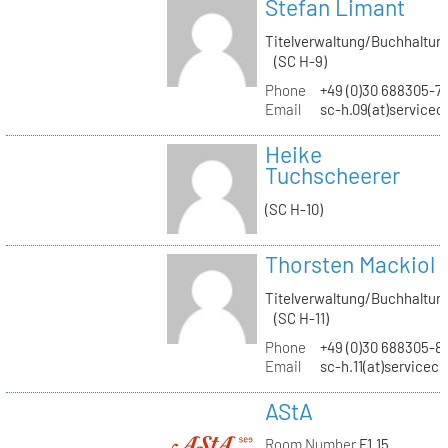
Stefan Limant
Titelverwaltung/Buchhaltun
(SC H-9)
Phone
+49 (0)30 688305-7
Email
sc-h.09(at)servicec
Heike
Tuchscheerer
(SC H-10)
Thorsten Mackiol
Titelverwaltung/Buchhaltun
(SC H-11)
Phone
+49 (0)30 688305-8
Email
sc-h.11(at)servicec
AStA
Room Number
F1.15