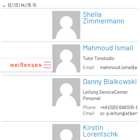
zum
←
12
13
14
15
16
Inhalt
Sheila
Zimmermann
Mahmoud Ismail
Tutor Tonstudio
Email
mahmoud.ismail(at)
Danny Bialkowski
Leitung ServiceCenter
Personal
Phone
+49 (0)30 688305-8
Email
sc-p.leitung(at)ser
Kirstin
Lorentschk