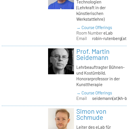
Technologien
(Lehrkraft in der
künstlerischen
Werkstattlehre)
→ Course Offerings
Room Number
eLab
Email
robin-rutenberg(at)
Prof. Martin
Seidemann
Lehrbeauftragter Bühnen-
und Kostümbild,
Honorarprofessor in der
Kunsttherapie
→ Course Offerings
Email
seidemann(at)kh-be
Simon von
Schmude
Leiter des eLab für