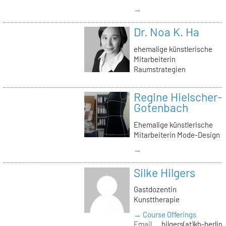
→
Dr. Noa K. Ha
ehemalige künstlerische
Mitarbeiterin
Raumstrategien
Regine Hielscher-
Gotenbach
Ehemalige künstlerische
Mitarbeiterin Mode-Design
→
Silke Hilgers
Gastdozentin
Kunsttherapie
→ Course Offerings
Email
hilgers(at)kh-berlin