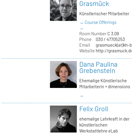
Grasmück
Künstlerischer Mitarbeiter
→ Course Offerings
→
Room Number
C 3.09
Phone
030 / 47705253
Email
grasmueck(at)kh-be
Website
http://grasmuck.de
Dana Paulina
Grebenstein
Ehemalige Künstlerische
Mitarbeiterin + dimensions
→
Felix Groll
ehemalige Lehrkraft in der
künstlerischen
Werkstattlehre eLab