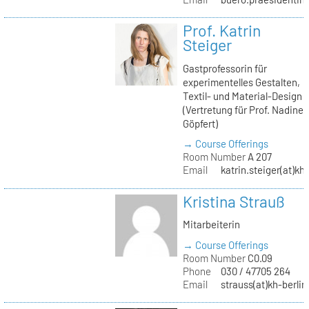
Prof. Katrin
Steiger
Gastprofessorin für
experimentelles Gestalten,
Textil- und Material-Design
(Vertretung für Prof. Nadine
Göpfert)
→ Course Offerings
Room Number
A 207
Email
katrin.steiger(at)kh
Kristina Strauß
Mitarbeiterin
→ Course Offerings
Room Number
C0.09
Phone
030 / 47705 264
Email
strauss(at)kh-berlin