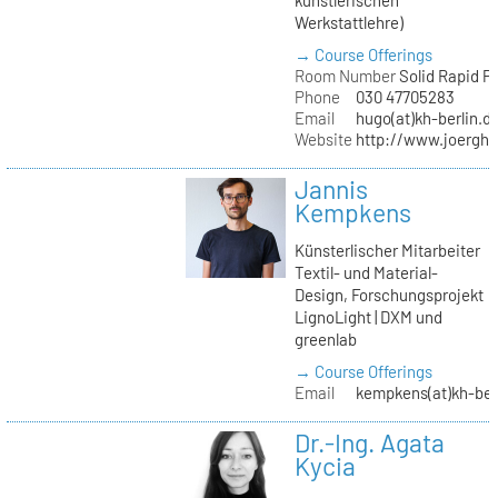
Werkstattlehre)
→ Course Offerings
Room Number
Solid Rapid P
Phone
030 47705283
Email
hugo(at)kh-berlin.d
Website
http://www.joergh
Jannis
Kempkens
Künsterlischer Mitarbeiter
Textil- und Material-
Design, Forschungsprojekt
LignoLight | DXM und
greenlab
→ Course Offerings
Email
kempkens(at)kh-ber
Dr.-Ing. Agata
Kycia