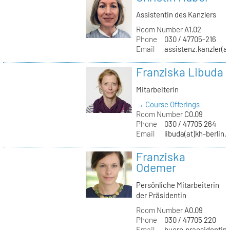
Assistentin des Kanzlers
Room Number
A1.02
Phone
030 / 47705-216
Email
assistenz.kanzler(at
Franziska Libuda
Mitarbeiterin
→ Course Offerings
Room Number
C0.09
Phone
030 / 47705 264
Email
libuda(at)kh-berlin.
Franziska
Odemer
Persönliche Mitarbeiterin
der Präsidentin
Room Number
A0.09
Phone
030 / 47705 220
Email
buero.praesidentin(