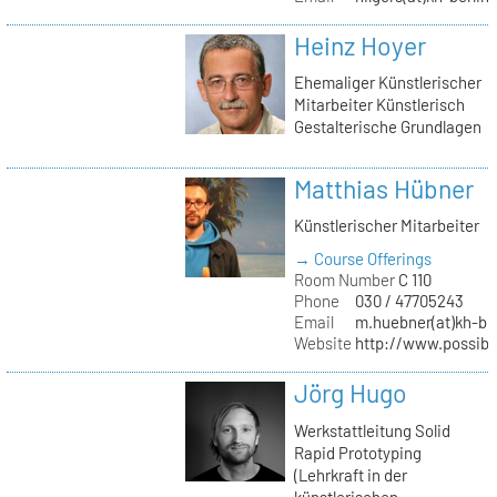
Heinz Hoyer
Ehemaliger Künstlerischer
Mitarbeiter Künstlerisch
Gestalterische Grundlagen
Matthias Hübner
Künstlerischer Mitarbeiter
→ Course Offerings
Room Number
C 110
Phone
030 / 47705243
Email
m.huebner(at)kh-ber
Website
http://www.possible
Jörg Hugo
Werkstattleitung Solid
Rapid Prototyping
(Lehrkraft in der
künstlerischen