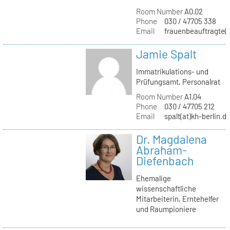
Room Number
A0.02
Phone
030 / 47705 338
Email
frauenbeauftragte(a
Jamie Spalt
Immatrikulations- und
Prüfungsamt, Personalrat
Room Number
A1.04
Phone
030 / 47705 212
Email
spalt(at)kh-berlin.d
Dr. Magdalena
Abraham-
Diefenbach
Ehemalige
wissenschaftliche
Mitarbeiterin, Erntehelfer
und Raumpioniere