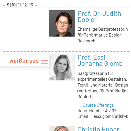
zum
←
9
10
11
12
13
→
Inhalt
Prof. Dr. Judith
Dobler
Ehemalige Gastprofessorin
für Performative Design
Research
Prof. Essi
Johanna Glomb
Gastprofessorin für
experimentelles Gestalten,
Textil- und Material-Design
(Vertretung für Prof. Nadine
Göpfert)
→ Course Offerings
Room Number
A 2.07
Email
essi.glomb(at)kh-be
Christin Huber