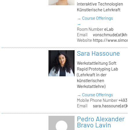
interaktive Technologien
Künstlerische Lehrkraft
→ Course Offerings
→
Room Number
eLab
Email
vonschmude(at)kh-b
Website
https://www.simon
Sara Hassoune
Werkstattleitung Soft
Rapid Prototyping Lab
(Lehrkraft in der
künstlerischen
Werkstattlehre)
→ Course Offerings
Mobile Phone Number
+4930
Email
sara.hassoune(at)kh
Pedro Alexander
Bravo Lavin