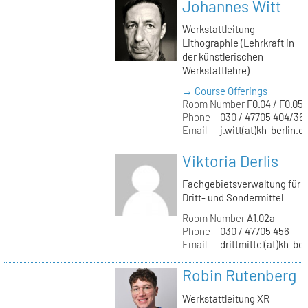
Johannes Witt
Werkstattleitung
Lithographie (Lehrkraft in
der künstlerischen
Werkstattlehre)
→ Course Offerings
Room Number
F0.04 / F0.05
Phone
030 / 47705 404/36
Email
j.witt(at)kh-berlin.d
Viktoria Derlis
Fachgebietsverwaltung für
Dritt- und Sondermittel
Room Number
A1.02a
Phone
030 / 47705 456
Email
drittmittel(at)kh-ber
Robin Rutenberg
Werkstattleitung XR