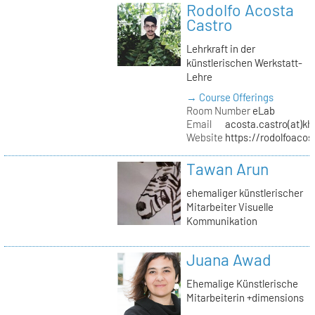
Rodolfo Acosta
Castro
Lehrkraft in der
künstlerischen Werkstatt-
Lehre
→ Course Offerings
Room Number
eLab
Email
acosta.castro(at)kh
Website
https://rodolfoacos
Tawan Arun
ehemaliger künstlerischer
Mitarbeiter Visuelle
Kommunikation
Juana Awad
Ehemalige Künstlerische
Mitarbeiterin +dimensions