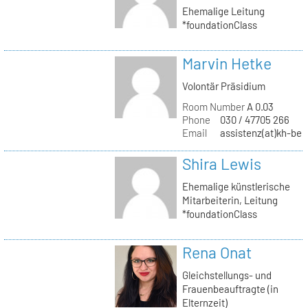
Ehemalige Leitung
*foundationClass
Marvin Hetke
Volontär Präsidium
Room Number
A 0.03
Phone
030 / 47705 266
Email
assistenz(at)kh-berl
Shira Lewis
Ehemalige künstlerische
Mitarbeiterin, Leitung
*foundationClass
Rena Onat
Gleichstellungs- und
Frauenbeauftragte (in
Elternzeit)