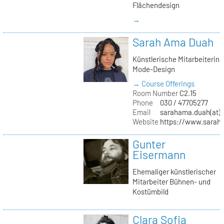
Flächendesign
→
Sarah Ama Duah
Künstlerische Mitarbeiterin
Mode-Design
→ Course Offerings
Room Number
C2.15
Phone
030 / 47705277
Email
sarahama.duah(at)k
Website
https://www.sara
Gunter
Eisermann
Ehemaliger künstlerischer
Mitarbeiter Bühnen- und
Kostümbild
Clara Sofia