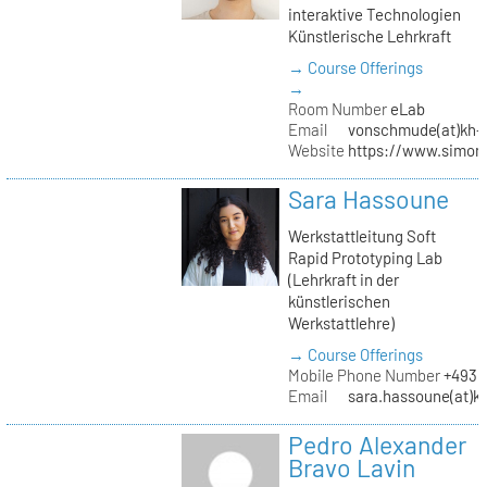
interaktive Technologien
Künstlerische Lehrkraft
→ Course Offerings
→
Room Number
eLab
Email
vonschmude(at)kh-b
Website
https://www.simon
Sara Hassoune
Werkstattleitung Soft
Rapid Prototyping Lab
(Lehrkraft in der
künstlerischen
Werkstattlehre)
→ Course Offerings
Mobile Phone Number
+4930
Email
sara.hassoune(at)kh
Pedro Alexander
Bravo Lavin