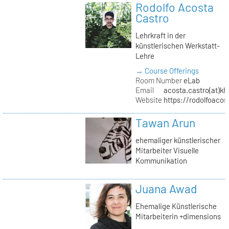
Rodolfo Acosta
Castro
Lehrkraft in der
künstlerischen Werkstatt-
Lehre
→ Course Offerings
Room Number
eLab
Email
acosta.castro(at)kh
Website
https://rodolfoacos
Tawan Arun
ehemaliger künstlerischer
Mitarbeiter Visuelle
Kommunikation
Juana Awad
Ehemalige Künstlerische
Mitarbeiterin +dimensions