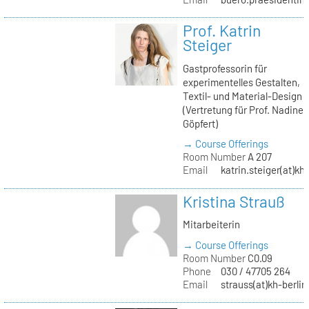
Prof. Katrin
Steiger
Gastprofessorin für
experimentelles Gestalten,
Textil- und Material-Design
(Vertretung für Prof. Nadine
Göpfert)
→ Course Offerings
Room Number
A 207
Email
katrin.steiger(at)kh
Kristina Strauß
Mitarbeiterin
→ Course Offerings
Room Number
C0.09
Phone
030 / 47705 264
Email
strauss(at)kh-berlin