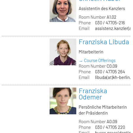
Assistentin des Kanzlers
Room Number
A1.02
Phone
030 / 47705-216
Email
assistenz.kanzler(at
Franziska Libuda
Mitarbeiterin
→ Course Offerings
Room Number
C0.09
Phone
030 / 47705 264
Email
libuda(at)kh-berlin.
Franziska
Odemer
Persönliche Mitarbeiterin
der Präsidentin
Room Number
A0.09
Phone
030 / 47705 220
Email
buero.praesidentin(