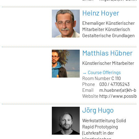
Heinz Hoyer
Ehemaliger Künstlerischer
Mitarbeiter Künstlerisch
Gestalterische Grundlagen
Matthias Hübner
Künstlerischer Mitarbeiter
→ Course Offerings
Room Number
C 110
Phone
030 / 47705243
Email
m.huebner(at)kh-ber
Website
http://www.possible
Jörg Hugo
Werkstattleitung Solid
Rapid Prototyping
(Lehrkraft in der
künstlerischen