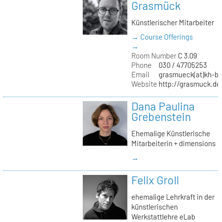
Grasmück
Künstlerischer Mitarbeiter
→ Course Offerings
→
Room Number
C 3.09
Phone
030 / 47705253
Email
grasmueck(at)kh-be
Website
http://grasmuck.de
Dana Paulina
Grebenstein
Ehemalige Künstlerische
Mitarbeiterin + dimensions
→
Felix Groll
ehemalige Lehrkraft in der
künstlerischen
Werkstattlehre eLab