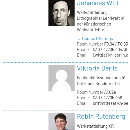
Johannes Witt
Werkstattleitung
Lithographie (Lehrkraft in
der künstlerischen
Werkstattlehre)
→ Course Offerings
Room Number
F0.04 / F0.05
Phone
030 / 47705 404/36
Email
j.witt(at)kh-berlin.d
Viktoria Derlis
Fachgebietsverwaltung für
Dritt- und Sondermittel
Room Number
A1.02a
Phone
030 / 47705 456
Email
drittmittel(at)kh-ber
Robin Rutenberg
Werkstattleitung XR