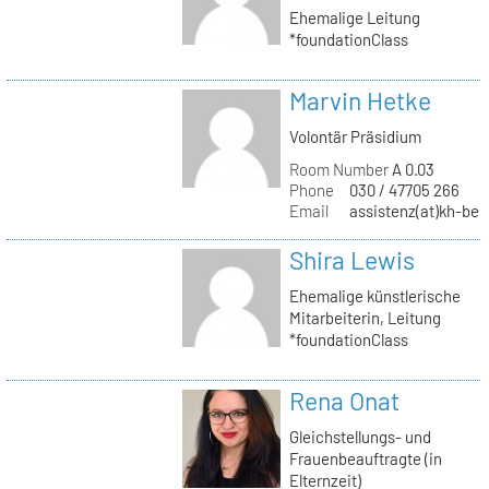
Ehemalige Leitung
*foundationClass
Marvin Hetke
Volontär Präsidium
Room Number
A 0.03
Phone
030 / 47705 266
Email
assistenz(at)kh-berl
Shira Lewis
Ehemalige künstlerische
Mitarbeiterin, Leitung
*foundationClass
Rena Onat
Gleichstellungs- und
Frauenbeauftragte (in
Elternzeit)