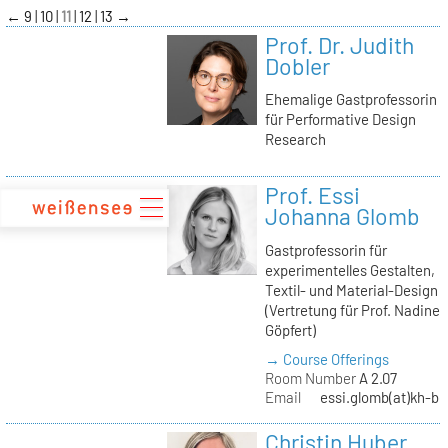
zum
←
9
10
11
12
13
→
Inhalt
Prof. Dr. Judith
Dobler
Ehemalige Gastprofessorin
für Performative Design
Research
Prof. Essi
Johanna Glomb
Gastprofessorin für
experimentelles Gestalten,
Textil- und Material-Design
(Vertretung für Prof. Nadine
Göpfert)
→ Course Offerings
Room Number
A 2.07
Email
essi.glomb(at)kh-be
Christin Huber