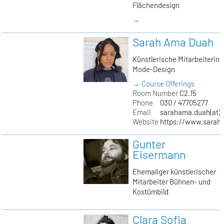
Flächendesign
→
Sarah Ama Duah
Künstlerische Mitarbeiterin
Mode-Design
→ Course Offerings
Room Number
C2.15
Phone
030 / 47705277
Email
sarahama.duah(at)k
Website
https://www.sara
Gunter
Eisermann
Ehemaliger künstlerischer
Mitarbeiter Bühnen- und
Kostümbild
Clara Sofia