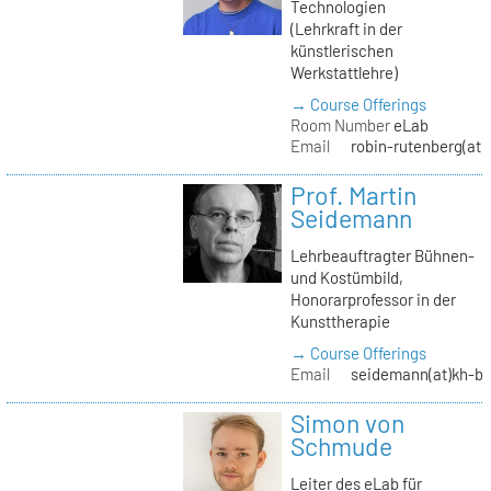
Technologien
(Lehrkraft in der
künstlerischen
Werkstattlehre)
→ Course Offerings
Room Number
eLab
Email
robin-rutenberg(at)
Prof. Martin
Seidemann
Lehrbeauftragter Bühnen-
und Kostümbild,
Honorarprofessor in der
Kunsttherapie
→ Course Offerings
Email
seidemann(at)kh-be
Simon von
Schmude
Leiter des eLab für