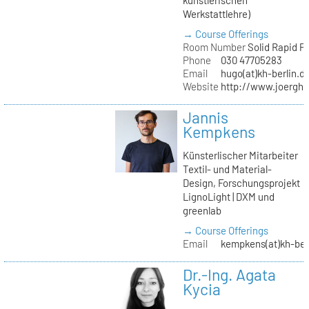
Werkstattlehre)
→ Course Offerings
Room Number
Solid Rapid P
Phone
030 47705283
Email
hugo(at)kh-berlin.d
Website
http://www.joergh
Jannis
Kempkens
Künsterlischer Mitarbeiter
Textil- und Material-
Design, Forschungsprojekt
LignoLight | DXM und
greenlab
→ Course Offerings
Email
kempkens(at)kh-ber
Dr.-Ing. Agata
Kycia