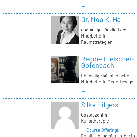
→
Dr. Noa K. Ha
ehemalige künstlerische
Mitarbeiterin
Raumstrategien
Regine Hielscher-
Gotenbach
Ehemalige künstlerische
Mitarbeiterin Mode-Design
→
Silke Hilgers
Gastdozentin
Kunsttherapie
→ Course Offerings
Email
hilgers(at)kh-berlin