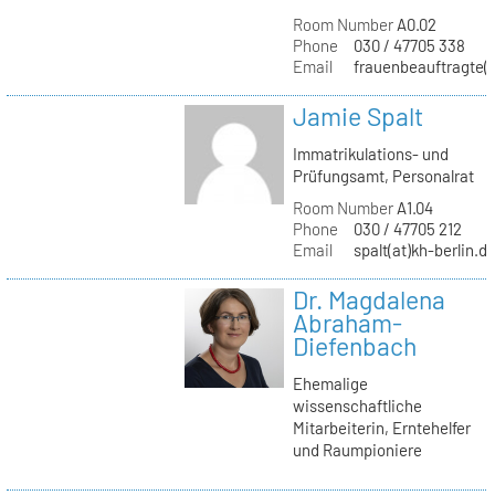
Room Number
A0.02
Phone
030 / 47705 338
Email
frauenbeauftragte(a
Jamie Spalt
Immatrikulations- und
Prüfungsamt, Personalrat
Room Number
A1.04
Phone
030 / 47705 212
Email
spalt(at)kh-berlin.d
Dr. Magdalena
Abraham-
Diefenbach
Ehemalige
wissenschaftliche
Mitarbeiterin, Erntehelfer
und Raumpioniere