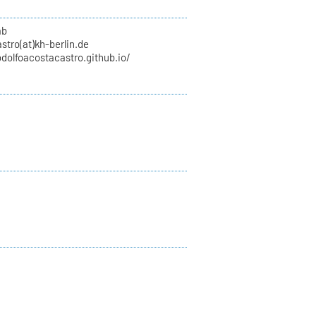
ab
stro(at)kh-berlin.de
odolfoacostacastro.github.io/