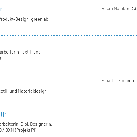
r
Room Number
C 3
Produkt-Design | greenlab
rbeiterin Textil- und
s
Email
kim.corde
extil- und Materialdesign
rth
rbeiterin, Dipl. Designerin,
 / DXM (Projekt PI)