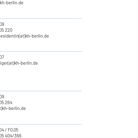
)kh-berlin.de
09
05 220
esidentin(at)kh-berlin.de
07
eiger(at)kh-berlin.de
09
05 264
t)kh-berlin.de
04 / F0.05
05 404/366