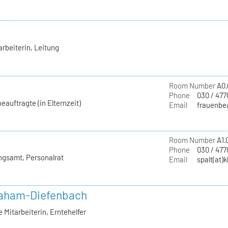
rbeiterin, Leitung
Room Number
A0.
Phone
030 / 477
eauftragte (in Elternzeit)
Email
frauenbea
Room Number
A1.
Phone
030 / 477
ngsamt, Personalrat
Email
spalt(at)
raham-Diefenbach
Mitarbeiterin, Erntehelfer