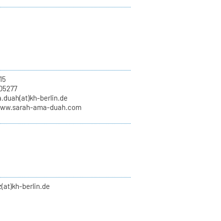
15
05277
.duah(at)kh-berlin.de
www.sarah-ama-duah.com
(at)kh-berlin.de