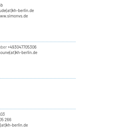
ab
de(at)kh-berlin.de
www.simonvs.de
mber
+493047705306
oune(at)kh-berlin.de
.03
05 266
(at)kh-berlin.de