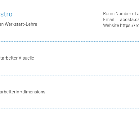
stro
Room Number
eL
Email
acosta.ca
hen Werkstatt-Lehre
Website
https://r
tarbeiter Visuelle
arbeiterin +dimensions