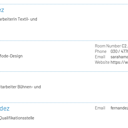
ez
rbeiterin Textil- und
Room Number
C2.
Phone
030 / 477
 Mode-Design
Email
sarahama
Website
https://
itarbeiter Bühnen- und
ndez
Email
fernandez
Qualifikationsstelle