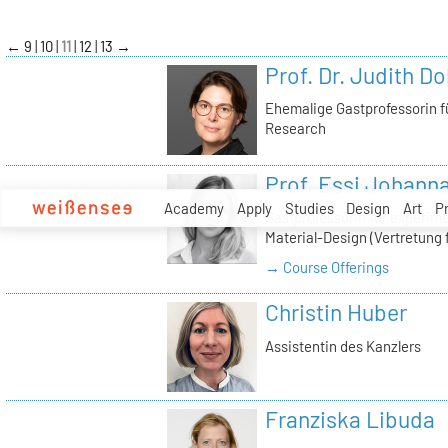
zum
Inhalt
←
9
10
11
12
13
→
Prof. Dr. Judith Do
Ehemalige Gastprofessorin f
Research
Prof. Essi Johann
Academy
Apply
Studies
Design
Art
P
Gastprofessorin für experimen
Material-Design (Vertretung f
→ Course Offerings
Christin Huber
Assistentin des Kanzlers
Franziska Libuda