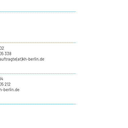
02
05 338
uftragte(at)kh-berlin.de
04
05 212
kh-berlin.de