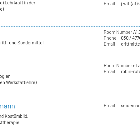
 (Lehrkraft in der
Email
j.witt(at)
e)
Room Number
A1.
Phone
030 / 477
ritt- und Sondermittel
Email
drittmitte
Room Number
eL
Email
robin-rut
ogien
hen Werkstattlehre)
emann
Email
seideman
nd Kostümbild,
sttherapie