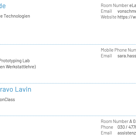
de
Room Number
eL
Email
vonschmu
ive Technologien
Website
https://
Mobile Phone Nu
Email
sara.hass
Prototyping Lab
hen Werkstattlehre)
ravo Lavin
ionClass
Room Number
A 0
Phone
030 / 477
Email
assistenz