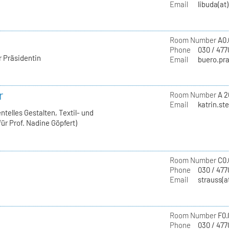
Email
libuda(at
Room Number
A0.
Phone
030 / 477
r Präsidentin
Email
buero.pra
r
Room Number
A 2
Email
katrin.st
telles Gestalten, Textil- und
ür Prof. Nadine Göpfert)
Room Number
C0.
Phone
030 / 477
Email
strauss(a
Room Number
F0.
Phone
030 / 477