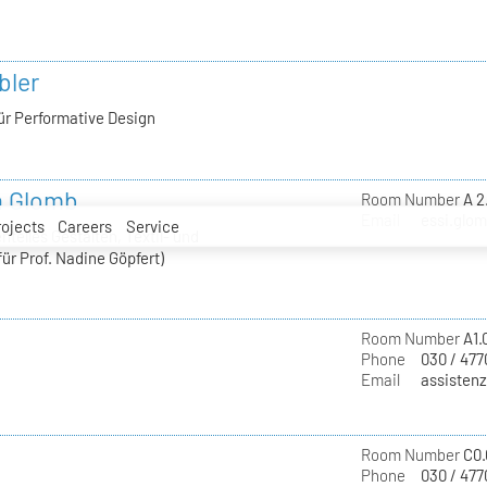
bler
ür Performative Design
a Glomb
Room Number
A 2
Email
essi.glom
rojects
Careers
Service
telles Gestalten, Textil- und
ür Prof. Nadine Göpfert)
Room Number
A1.
Phone
030 / 477
Email
assistenz
Room Number
C0.
Phone
030 / 477