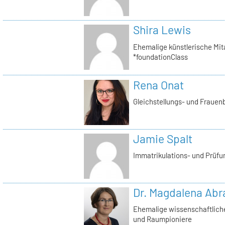
Shira Lewis
Ehemalige künstlerische Mita
*foundationClass
Rena Onat
Gleichstellungs- und Frauenb
Jamie Spalt
Immatrikulations- und Prüfu
Dr. Magdalena Ab
Ehemalige wissenschaftliche 
und Raumpioniere