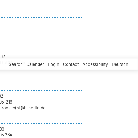
.07
b(at)kh-berlin.de
Search
Calender
Login
Contact
Accessibility
Deutsch
02
05-216
.kanzler(at)kh-berlin.de
09
05 264