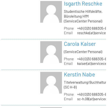
Isgarth Reschke
Studentische Hilfskräfte,
Büroleitung HfM
(ServiceCenter Personal)
Phone
+49 (0)30 688305-8
Email
reschke(at)service
Carola Kaiser
(ServiceCenter Personal)
Phone
+49 (0)30 688305-8
Email
kaiser(at)servicece
Kerstin Nabe
Titelverwaltung/Buchhaltun
(SC H-8)
Phone
+49 (0)30 688305-8
Email
sc-h.08(at)servicec