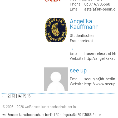
Phone
030 / 47705360
Email
asta(at)kh-berlin.de
Angelika
Kauffmann
Studentisches
Frauenreferat
→
Email
frauenreferat(at)kh-
Website
http://angelikakau
see up
Email
seeup(at)kh-berlin.
Website
http://www.seeup.
←
12
13
14
15
16
© 2008 – 2026 weißensee kunsthochschule berlin
weißensee kunsthochschule berlin | Bühringstraße 20 | 13086 Berlin