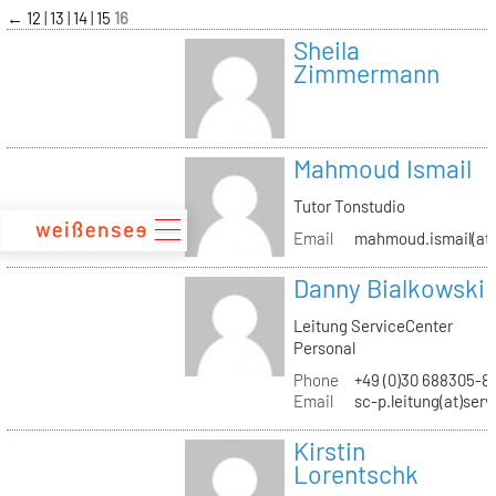
zum
←
12
13
14
15
16
Inhalt
Sheila
Zimmermann
Mahmoud Ismail
Tutor Tonstudio
Email
mahmoud.ismail(at)
Danny Bialkowski
Leitung ServiceCenter
Personal
Phone
+49 (0)30 688305-8
Email
sc-p.leitung(at)ser
Kirstin
Lorentschk