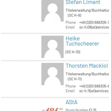
Stefan Limant
Titelverwaltung/Buchhaltun
(SC H-9)
Phone
+49 (0)30 688305-7
Email
sc-h.09(at)servicec
Heike
Tuchscheerer
(SC H-10)
Thorsten Mackiol
Titelverwaltung/Buchhaltun
(SC H-11)
Phone
+49 (0)30 688305-8
Email
sc-h.11(at)servicec
AStA
Room Number
F1.15