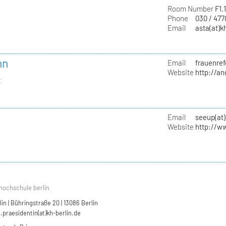
Room Number
F1.
Phone
030 / 47
Email
asta(at)k
nn
Email
frauenref
Website
http://a
t
Email
seeup(at)
Website
http://w
hochschule berlin
n | Bühringstraße 20 | 13086 Berlin
.praesidentin(at)kh-berlin.de