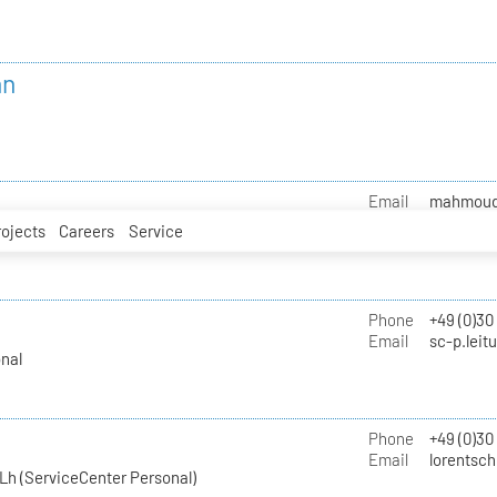
nn
Email
mahmoud.i
rojects
Careers
Service
Phone
+49 (0)30
Email
sc-p.leit
nal
Phone
+49 (0)30
Email
lorentsch
Lh (ServiceCenter Personal)