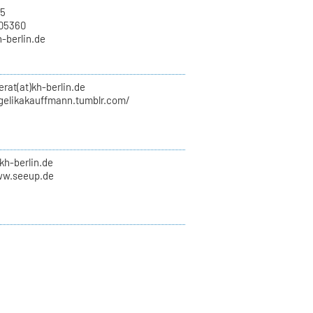
15
705360
h-berlin.de
erat(at)kh-berlin.de
ngelikakauffmann.tumblr.com/
kh-berlin.de
ww.seeup.de