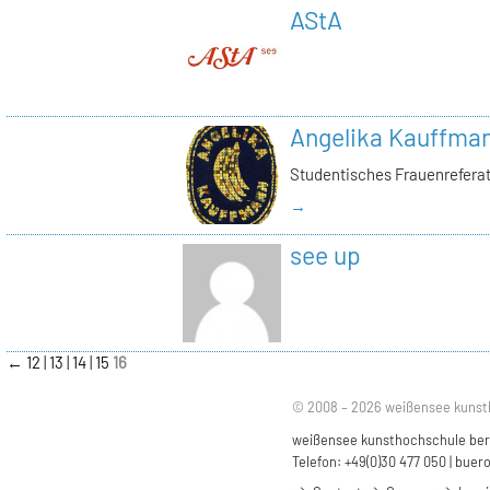
AStA
Angelika Kauffma
Studentisches Frauenrefera
→
see up
←
12
13
14
15
16
© 2008 – 2026 weißensee kunst
weißensee kunsthochschule berli
Telefon: +49(0)30 477 050 |
buero