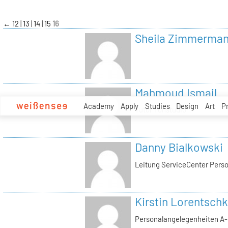
zum
Inhalt
←
12
13
14
15
16
Sheila Zimmerma
Mahmoud Ismail
Academy
Apply
Studies
Design
Art
P
Tutor Tonstudio
Danny Bialkowski
Leitung ServiceCenter Perso
Kirstin Lorentschk
Personalangelegenheiten A-