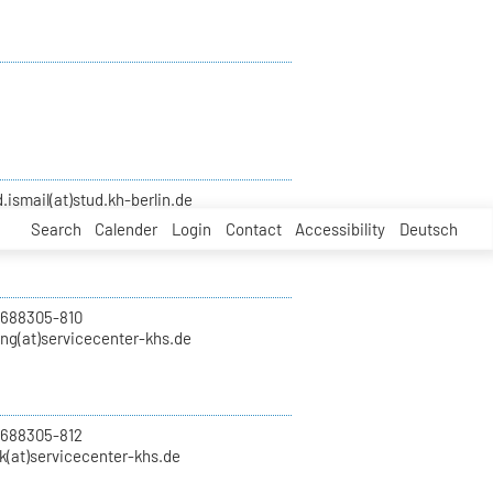
smail(at)stud.kh-berlin.de
Search
Calender
Login
Contact
Accessibility
Deutsch
 688305-810
ung(at)servicecenter-khs.de
 688305-812
k(at)servicecenter-khs.de