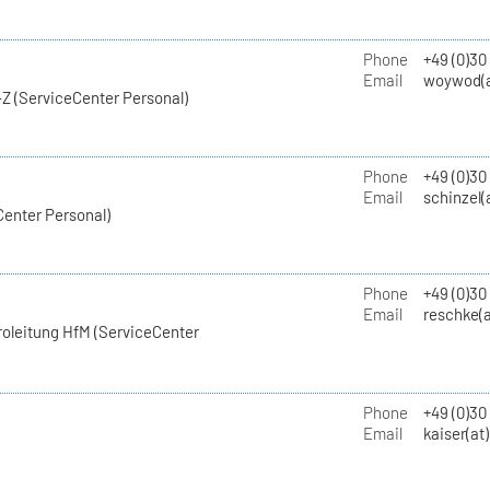
Phone
+49 (0)30
Email
woywod(a
Z (ServiceCenter Personal)
Phone
+49 (0)30
Email
schinzel(
Center Personal)
Phone
+49 (0)3
Email
reschke(a
roleitung HfM (ServiceCenter
Phone
+49 (0)30
Email
kaiser(at