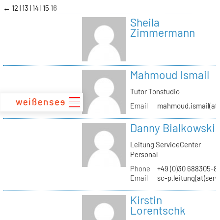
zum
←
12
13
14
15
16
Inhalt
Sheila
Zimmermann
Mahmoud Ismail
Tutor Tonstudio
Email
mahmoud.ismail(at)
Danny Bialkowski
Leitung ServiceCenter
Personal
Phone
+49 (0)30 688305-8
Email
sc-p.leitung(at)ser
Kirstin
Lorentschk