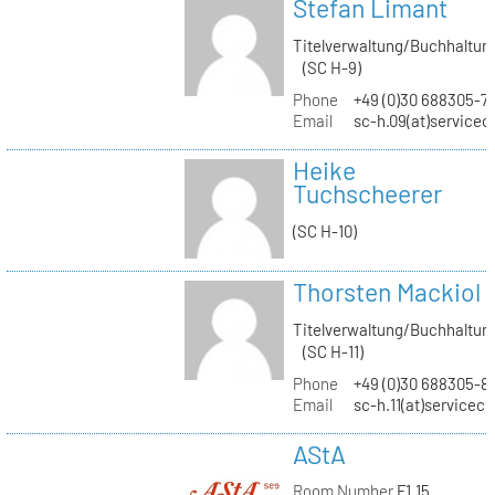
Stefan Limant
Titelverwaltung/Buchhaltun
(SC H-9)
Phone
+49 (0)30 688305-7
Email
sc-h.09(at)servicec
Heike
Tuchscheerer
(SC H-10)
Thorsten Mackiol
Titelverwaltung/Buchhaltun
(SC H-11)
Phone
+49 (0)30 688305-8
Email
sc-h.11(at)servicec
AStA
Room Number
F1.15