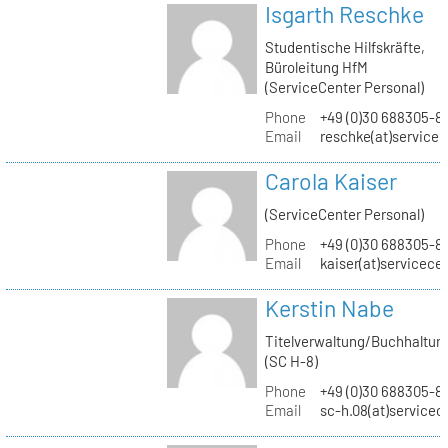
Isgarth Reschke
Studentische Hilfskräfte,
Büroleitung HfM
(ServiceCenter Personal)
Phone
+49 (0)30 688305-8
Email
reschke(at)service
Carola Kaiser
(ServiceCenter Personal)
Phone
+49 (0)30 688305-8
Email
kaiser(at)servicece
Kerstin Nabe
Titelverwaltung/Buchhaltun
(SC H-8)
Phone
+49 (0)30 688305-8
Email
sc-h.08(at)servicec