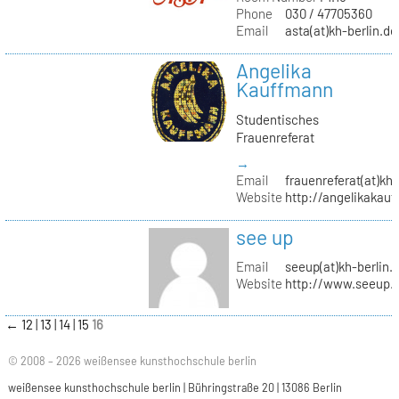
Phone
030 / 47705360
Email
asta(at)kh-berlin.de
Angelika
Kauffmann
Studentisches
Frauenreferat
→
Email
frauenreferat(at)kh-
Website
http://angelikakau
see up
Email
seeup(at)kh-berlin.
Website
http://www.seeup.
←
12
13
14
15
16
© 2008 – 2026 weißensee kunsthochschule berlin
weißensee kunsthochschule berlin | Bühringstraße 20 | 13086 Berlin