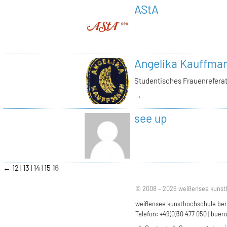
AStA
Angelika Kauffma
Studentisches Frauenrefera
→
see up
←
12
13
14
15
16
© 2008 – 2026 weißensee kunst
weißensee kunsthochschule berli
Telefon: +49(0)30 477 050 |
buero