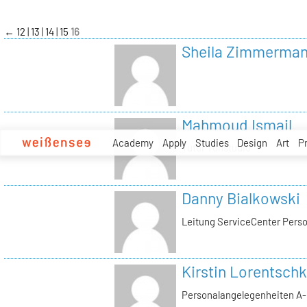
zum
Inhalt
←
12
13
14
15
16
Sheila Zimmerma
Mahmoud Ismail
Academy
Apply
Studies
Design
Art
P
Tutor Tonstudio
Danny Bialkowski
Leitung ServiceCenter Perso
Kirstin Lorentschk
Personalangelegenheiten A-