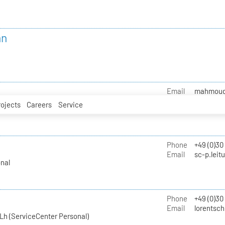
nn
Email
mahmoud.i
rojects
Careers
Service
Phone
+49 (0)30
Email
sc-p.leit
nal
Phone
+49 (0)30
Email
lorentsch
Lh (ServiceCenter Personal)