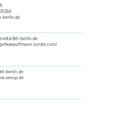
15
705360
h-berlin.de
erat(at)kh-berlin.de
ngelikakauffmann.tumblr.com/
kh-berlin.de
ww.seeup.de