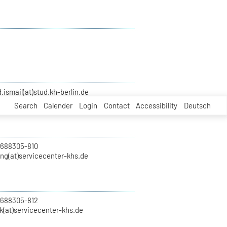
smail(at)stud.kh-berlin.de
Search
Calender
Login
Contact
Accessibility
Deutsch
 688305-810
ung(at)servicecenter-khs.de
 688305-812
k(at)servicecenter-khs.de