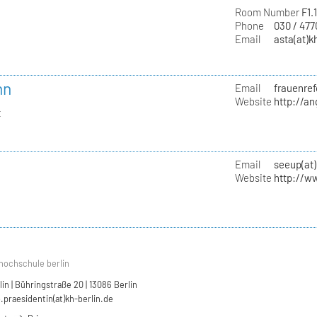
Room Number
F1.
Phone
030 / 47
Email
asta(at)k
nn
Email
frauenref
Website
http://a
t
Email
seeup(at)
Website
http://w
hochschule berlin
n | Bühringstraße 20 | 13086 Berlin
.praesidentin(at)kh-berlin.de