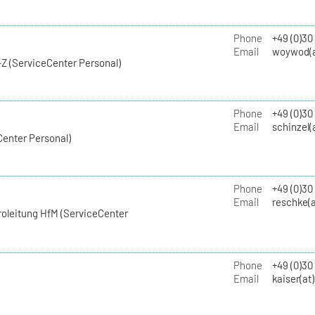
Phone
+49 (0)30
Email
woywod(a
Z (ServiceCenter Personal)
Phone
+49 (0)30
Email
schinzel(
Center Personal)
Phone
+49 (0)3
Email
reschke(a
roleitung HfM (ServiceCenter
Phone
+49 (0)30
Email
kaiser(at