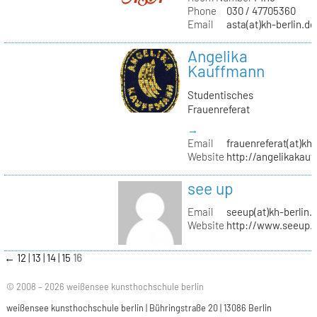
Phone
030 / 47705360
Email
asta(at)kh-berlin.de
Angelika
Kauffmann
Studentisches
Frauenreferat
→
Email
frauenreferat(at)kh-
Website
http://angelikakau
see up
Email
seeup(at)kh-berlin.
Website
http://www.seeup.
←
12
13
14
15
16
© 2008 – 2026 weißensee kunsthochschule berlin
weißensee kunsthochschule berlin | Bühringstraße 20 | 13086 Berlin