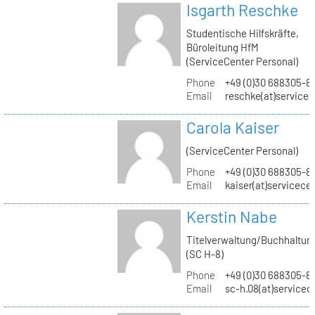
Isgarth Reschke
Studentische Hilfskräfte,
Büroleitung HfM
(ServiceCenter Personal)
Phone
+49 (0)30 688305-8
Email
reschke(at)service
Carola Kaiser
(ServiceCenter Personal)
Phone
+49 (0)30 688305-8
Email
kaiser(at)servicece
Kerstin Nabe
Titelverwaltung/Buchhaltun
(SC H-8)
Phone
+49 (0)30 688305-8
Email
sc-h.08(at)servicec