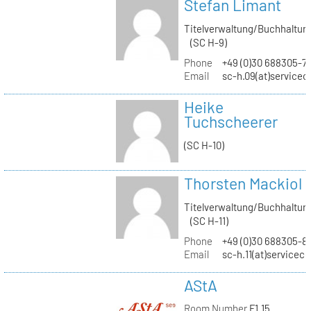
Stefan Limant
Titelverwaltung/Buchhaltun
(SC H-9)
Phone
+49 (0)30 688305-7
Email
sc-h.09(at)servicec
Heike
Tuchscheerer
(SC H-10)
Thorsten Mackiol
Titelverwaltung/Buchhaltun
(SC H-11)
Phone
+49 (0)30 688305-8
Email
sc-h.11(at)servicec
AStA
Room Number
F1.15