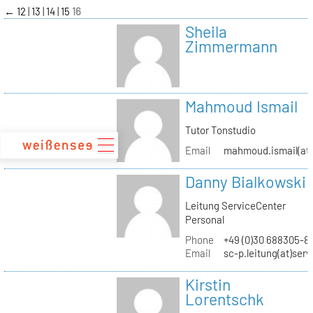
zum
←
12
13
14
15
16
Inhalt
Sheila
Zimmermann
Mahmoud Ismail
Tutor Tonstudio
Email
mahmoud.ismail(at)
Danny Bialkowski
Leitung ServiceCenter
Personal
Phone
+49 (0)30 688305-8
Email
sc-p.leitung(at)ser
Kirstin
Lorentschk