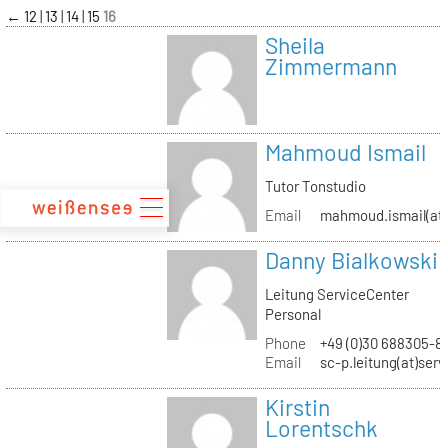
zum
←
12
13
14
15
16
Inhalt
Sheila
Zimmermann
Mahmoud Ismail
Tutor Tonstudio
Email
mahmoud.ismail(at)
Danny Bialkowski
Leitung ServiceCenter
Personal
Phone
+49 (0)30 688305-8
Email
sc-p.leitung(at)ser
Kirstin
Lorentschk