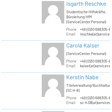
Isgarth Reschke
Studentische Hilfskräfte,
Büroleitung HfM
(ServiceCenter Personal)
Phone
+49 (0)30 688305-8
Email
reschke(at)service
Carola Kaiser
(ServiceCenter Personal)
Phone
+49 (0)30 688305-8
Email
kaiser(at)servicece
Kerstin Nabe
Titelverwaltung/Buchhaltun
(SC H-8)
Phone
+49 (0)30 688305-8
Email
sc-h.08(at)servicec