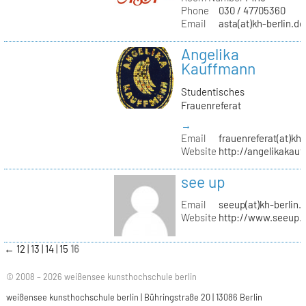
Phone
030 / 47705360
Email
asta(at)kh-berlin.de
Angelika
Kauffmann
Studentisches
Frauenreferat
→
Email
frauenreferat(at)kh-
Website
http://angelikakau
see up
Email
seeup(at)kh-berlin.
Website
http://www.seeup.
←
12
13
14
15
16
© 2008 – 2026 weißensee kunsthochschule berlin
weißensee kunsthochschule berlin | Bühringstraße 20 | 13086 Berlin