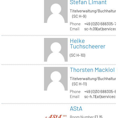
Stefan Limant
Titelverwaltung/Buchhaltun
(SC H-9)
Phone
+49 (0)30 688305-7
Email
sc-h.09(at)servicec
Heike
Tuchscheerer
(SC H-10)
Thorsten Mackiol
Titelverwaltung/Buchhaltun
(SC H-11)
Phone
+49 (0)30 688305-8
Email
sc-h.11(at)servicec
AStA
Room Number
F1.15