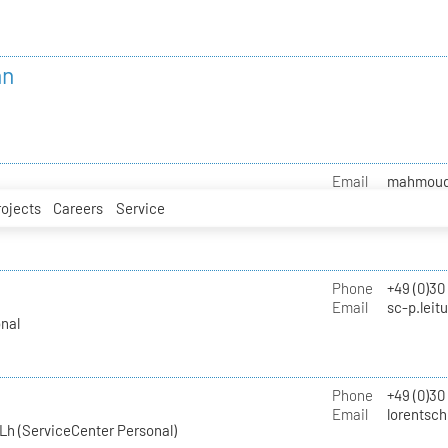
nn
Email
mahmoud.i
rojects
Careers
Service
Phone
+49 (0)30
Email
sc-p.leit
nal
Phone
+49 (0)30
Email
lorentsch
Lh (ServiceCenter Personal)