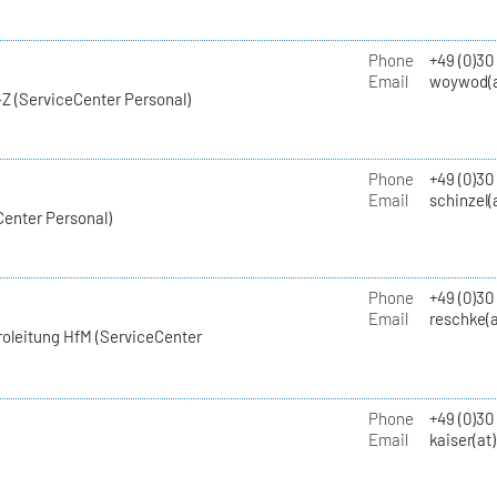
Phone
+49 (0)30
Email
woywod(a
Z (ServiceCenter Personal)
Phone
+49 (0)30
Email
schinzel(
Center Personal)
Phone
+49 (0)3
Email
reschke(a
roleitung HfM (ServiceCenter
Phone
+49 (0)30
Email
kaiser(at