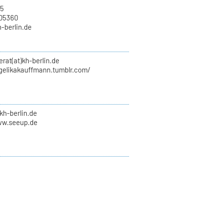
15
705360
h-berlin.de
erat(at)kh-berlin.de
ngelikakauffmann.tumblr.com/
kh-berlin.de
ww.seeup.de