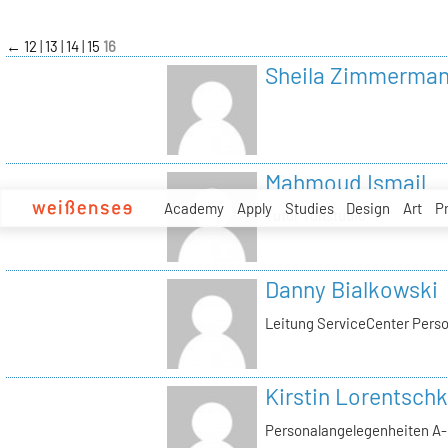
zum
Inhalt
←
12
13
14
15
16
Sheila Zimmerma
Mahmoud Ismail
Academy
Apply
Studies
Design
Art
P
Tutor Tonstudio
Danny Bialkowski
Leitung ServiceCenter Perso
Kirstin Lorentschk
Personalangelegenheiten A-