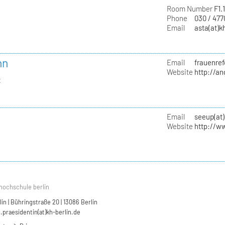
Room Number
F1.
Phone
030 / 47
Email
asta(at)k
nn
Email
frauenref
Website
http://a
t
Email
seeup(at)
Website
http://w
hochschule berlin
n | Bühringstraße 20 | 13086 Berlin
.praesidentin(at)kh-berlin.de