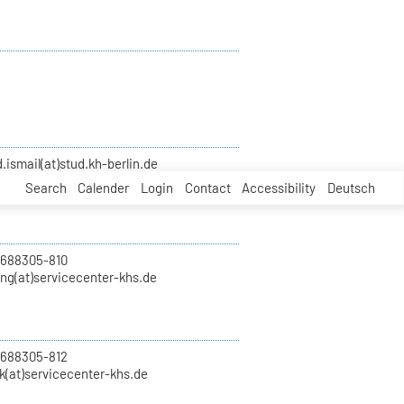
smail(at)stud.kh-berlin.de
Search
Calender
Login
Contact
Accessibility
Deutsch
 688305-810
ung(at)servicecenter-khs.de
 688305-812
k(at)servicecenter-khs.de