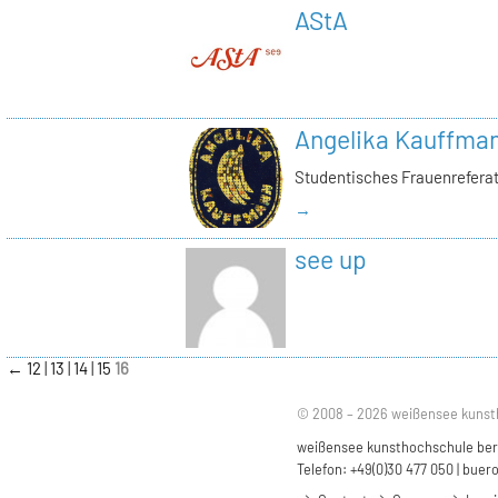
AStA
Angelika Kauffma
Studentisches Frauenrefera
→
see up
←
12
13
14
15
16
© 2008 – 2026 weißensee kunst
weißensee kunsthochschule berli
Telefon: +49(0)30 477 050 |
buero