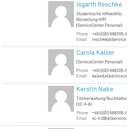
Isgarth Reschke
Studentische Hilfskräfte,
Büroleitung HfM
(ServiceCenter Personal)
Phone
+49 (0)30 688305-8
Email
reschke(at)service
Carola Kaiser
(ServiceCenter Personal)
Phone
+49 (0)30 688305-8
Email
kaiser(at)servicece
Kerstin Nabe
Titelverwaltung/Buchhaltun
(SC H-8)
Phone
+49 (0)30 688305-8
Email
sc-h.08(at)servicec