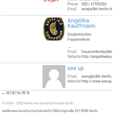
Phone
030 / 47705360
Email
asta(at)kh-berlin.de
Angelika
Kauffmann
Studentisches
Frauenreferat
→
Email
frauenreferat(at)kh-
Website
http://angelikakau
see up
Email
seeup(at)kh-berlin.
Website
http://www.seeup.
←
12
13
14
15
16
© 2008 – 2026 weißensee kunsthochschule berlin
weißensee kunsthochschule berlin | Bühringstraße 20 | 13086 Berlin