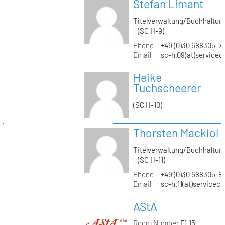
Stefan Limant
Titelverwaltung/Buchhaltun
(SC H-9)
Phone
+49 (0)30 688305-7
Email
sc-h.09(at)servicec
Heike
Tuchscheerer
(SC H-10)
Thorsten Mackiol
Titelverwaltung/Buchhaltun
(SC H-11)
Phone
+49 (0)30 688305-8
Email
sc-h.11(at)servicec
AStA
Room Number
F1.15