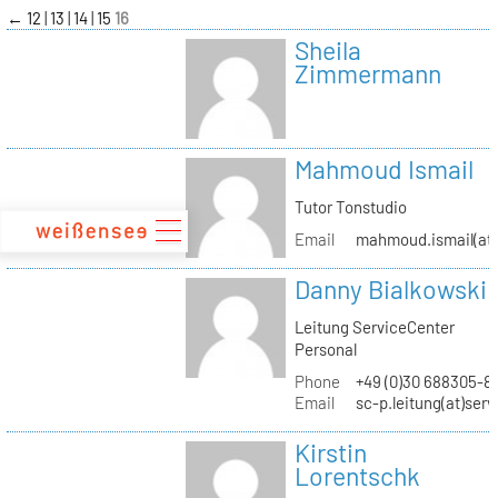
zum
←
12
13
14
15
16
Inhalt
Sheila
Zimmermann
Mahmoud Ismail
Tutor Tonstudio
Email
mahmoud.ismail(at)
Danny Bialkowski
Leitung ServiceCenter
Personal
Phone
+49 (0)30 688305-8
Email
sc-p.leitung(at)ser
Kirstin
Lorentschk