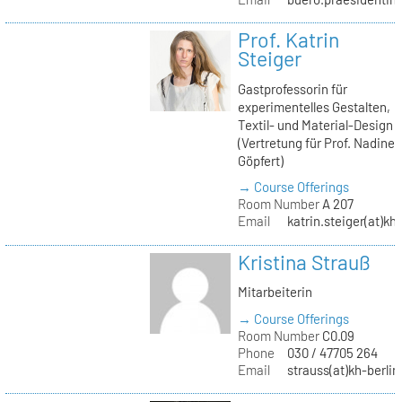
Prof. Katrin
Steiger
Gastprofessorin für
experimentelles Gestalten,
Textil- und Material-Design
(Vertretung für Prof. Nadine
Göpfert)
→ Course Offerings
Room Number
A 207
Email
katrin.steiger(at)kh
Kristina Strauß
Mitarbeiterin
→ Course Offerings
Room Number
C0.09
Phone
030 / 47705 264
Email
strauss(at)kh-berlin