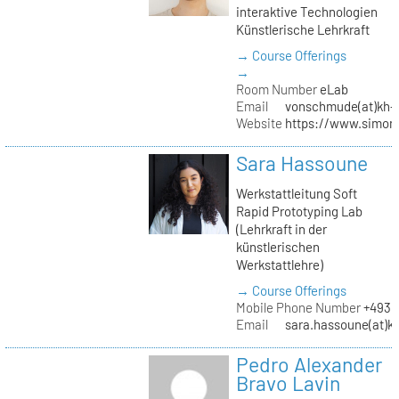
interaktive Technologien
Künstlerische Lehrkraft
→ Course Offerings
→
Room Number
eLab
Email
vonschmude(at)kh-b
Website
https://www.simon
Sara Hassoune
Werkstattleitung Soft
Rapid Prototyping Lab
(Lehrkraft in der
künstlerischen
Werkstattlehre)
→ Course Offerings
Mobile Phone Number
+4930
Email
sara.hassoune(at)kh
Pedro Alexander
Bravo Lavin