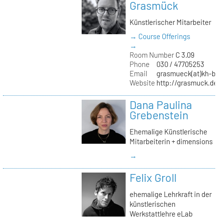
Grasmück
Künstlerischer Mitarbeiter
→ Course Offerings
→
Room Number
C 3.09
Phone
030 / 47705253
Email
grasmueck(at)kh-be
Website
http://grasmuck.de
Dana Paulina
Grebenstein
Ehemalige Künstlerische
Mitarbeiterin + dimensions
→
Felix Groll
ehemalige Lehrkraft in der
künstlerischen
Werkstattlehre eLab