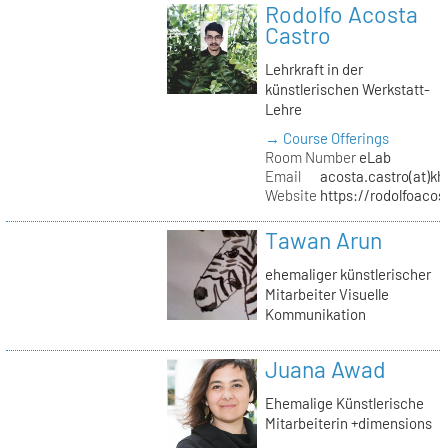
Rodolfo Acosta
Castro
Lehrkraft in der
künstlerischen Werkstatt-
Lehre
→ Course Offerings
Room Number
eLab
Email
acosta.castro(at)kh
Website
https://rodolfoacos
Tawan Arun
ehemaliger künstlerischer
Mitarbeiter Visuelle
Kommunikation
Juana Awad
Ehemalige Künstlerische
Mitarbeiterin +dimensions