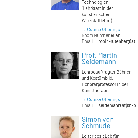
Technologien
(Lehrkraft in der
künstlerischen
Werkstattlehre)
→ Course Offerings
Room Number
eLab
Email
robin-rutenberg(at)
Prof. Martin
Seidemann
Lehrbeauftragter Bühnen-
und Kostümbild,
Honorarprofessor in der
Kunsttherapie
→ Course Offerings
Email
seidemann(at)kh-be
Simon von
Schmude
Leiter des eLab für