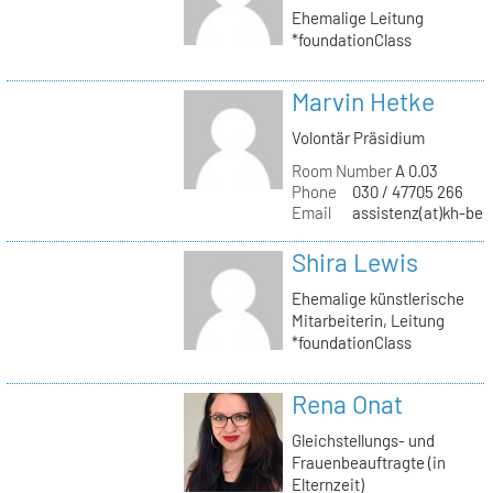
Ehemalige Leitung
*foundationClass
Marvin Hetke
Volontär Präsidium
Room Number
A 0.03
Phone
030 / 47705 266
Email
assistenz(at)kh-berl
Shira Lewis
Ehemalige künstlerische
Mitarbeiterin, Leitung
*foundationClass
Rena Onat
Gleichstellungs- und
Frauenbeauftragte (in
Elternzeit)