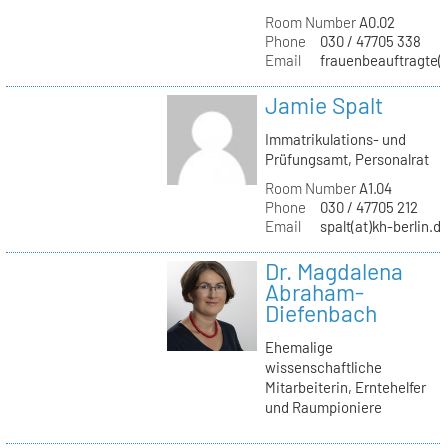
Room Number
A0.02
Phone
030 / 47705 338
Email
frauenbeauftragte(a
Jamie Spalt
Immatrikulations- und
Prüfungsamt, Personalrat
Room Number
A1.04
Phone
030 / 47705 212
Email
spalt(at)kh-berlin.d
Dr. Magdalena
Abraham-
Diefenbach
Ehemalige
wissenschaftliche
Mitarbeiterin, Erntehelfer
und Raumpioniere