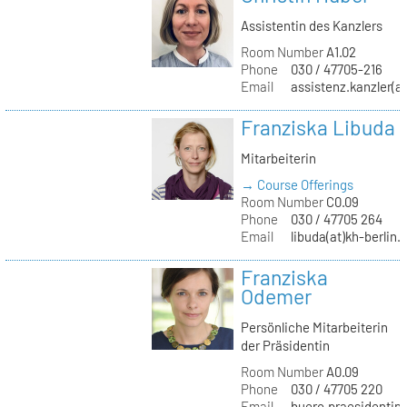
Assistentin des Kanzlers
Room Number
A1.02
Phone
030 / 47705-216
Email
assistenz.kanzler(at
Franziska Libuda
Mitarbeiterin
→ Course Offerings
Room Number
C0.09
Phone
030 / 47705 264
Email
libuda(at)kh-berlin.
Franziska
Odemer
Persönliche Mitarbeiterin
der Präsidentin
Room Number
A0.09
Phone
030 / 47705 220
Email
buero.praesidentin(