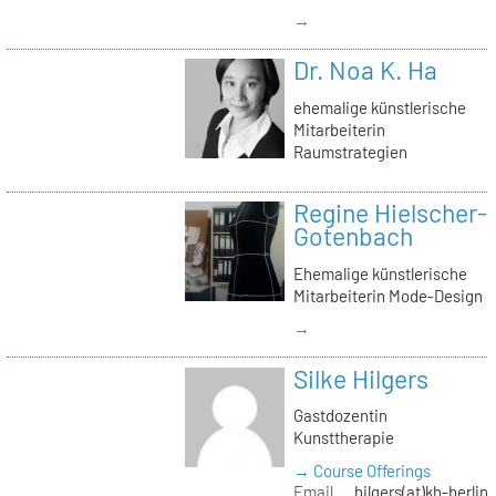
→
Dr. Noa K. Ha
ehemalige künstlerische
Mitarbeiterin
Raumstrategien
Regine Hielscher-
Gotenbach
Ehemalige künstlerische
Mitarbeiterin Mode-Design
→
Silke Hilgers
Gastdozentin
Kunsttherapie
→ Course Offerings
Email
hilgers(at)kh-berlin