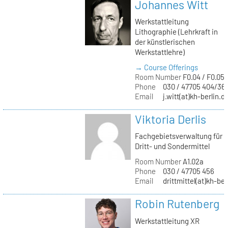
Johannes Witt
Werkstattleitung
Lithographie (Lehrkraft in
der künstlerischen
Werkstattlehre)
→ Course Offerings
Room Number
F0.04 / F0.05
Phone
030 / 47705 404/36
Email
j.witt(at)kh-berlin.d
Viktoria Derlis
Fachgebietsverwaltung für
Dritt- und Sondermittel
Room Number
A1.02a
Phone
030 / 47705 456
Email
drittmittel(at)kh-ber
Robin Rutenberg
Werkstattleitung XR