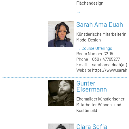
Flächendesign
→
Sarah Ama Duah
Künstlerische Mitarbeiterin
Mode-Design
→ Course Offerings
Room Number
C2.15
Phone
030 / 47705277
Email
sarahama.duah(at)k
Website
https://www.sara
Gunter
Eisermann
Ehemaliger künstlerischer
Mitarbeiter Bühnen- und
Kostümbild
Clara Sofia