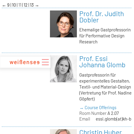
zum
←
9
10
11
12
13
→
Inhalt
Prof. Dr. Judith
Dobler
Ehemalige Gastprofessorin
für Performative Design
Research
Prof. Essi
Johanna Glomb
Gastprofessorin für
experimentelles Gestalten,
Textil- und Material-Design
(Vertretung für Prof. Nadine
Göpfert)
→ Course Offerings
Room Number
A 2.07
Email
essi.glomb(at)kh-be
Christin Huber