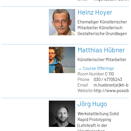
Heinz Hoyer
Ehemaliger Künstlerischer
Mitarbeiter Künstlerisch
Gestalterische Grundlagen
Matthias Hübner
Künstlerischer Mitarbeiter
→ Course Offerings
Room Number
C 110
Phone
030 / 47705243
Email
m.huebner(at)kh-ber
Website
http://www.possible
Jörg Hugo
Werkstattleitung Solid
Rapid Prototyping
(Lehrkraft in der
künstlerischen