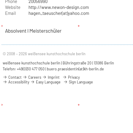
Phone
20056990
Website
http://www.newon-design.com
Email
hagen_taeuscher(at)yahoo.com
Absolvent I Meisterschüler
© 2008 – 2026 weißensee kunsthochschule berlin
weißensee kunsthochschule berlin | Bühringstraße 20 | 13086 Berlin
Telefon: +49(0)30 477 050 |
buero.praesidentin(at)kh-berlin.de
Contact
Careers
Imprint
Privacy
Accessibility
Easy Language
Sign Language