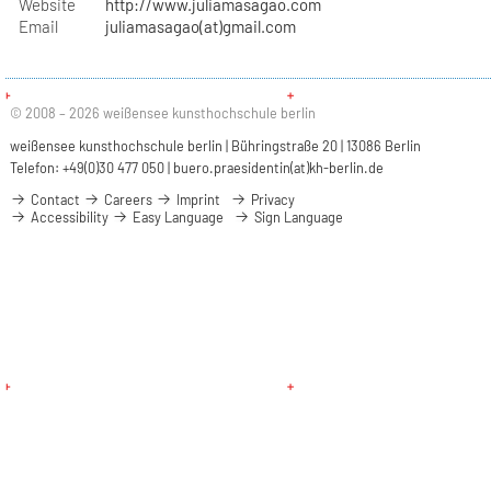
Website
http://www.juliamasagao.com
Email
juliamasagao(at)gmail.com
© 2008 – 2026 weißensee kunsthochschule berlin
weißensee kunsthochschule berlin | Bühringstraße 20 | 13086 Berlin
Telefon: +49(0)30 477 050 |
buero.praesidentin(at)kh-berlin.de
Contact
Careers
Imprint
Privacy
Accessibility
Easy Language
Sign Language