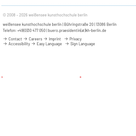
© 2008 – 2026 weißensee kunsthochschule berlin
weißensee kunsthochschule berlin | Bühringstraße 20 | 13086 Berlin
Telefon: +49(0)30 477 050 |
buero.praesidentin(at)kh-berlin.de
Contact
Careers
Imprint
Privacy
Accessibility
Easy Language
Sign Language